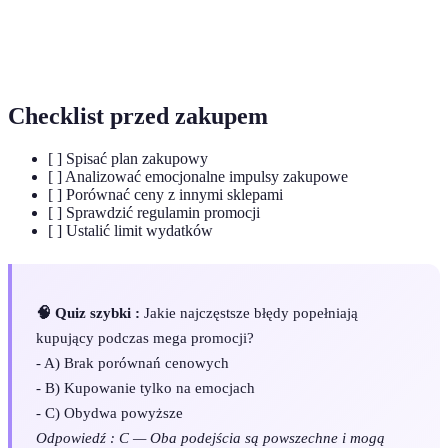
Porównanie
Proces sprawdzania cen różnych produktów
cen
oferowanych w różnych miejscach.
Checklist przed zakupem
[ ] Spisać plan zakupowy
[ ] Analizować emocjonalne impulsy zakupowe
[ ] Porównać ceny z innymi sklepami
[ ] Sprawdzić regulamin promocji
[ ] Ustalić limit wydatków
🧠 Quiz szybki :
Jakie najczęstsze błędy popełniają
kupujący podczas mega promocji?
- A) Brak porównań cenowych
- B) Kupowanie tylko na emocjach
- C) Obydwa powyższe
Odpowiedź : C — Oba podejścia są powszechne i mogą