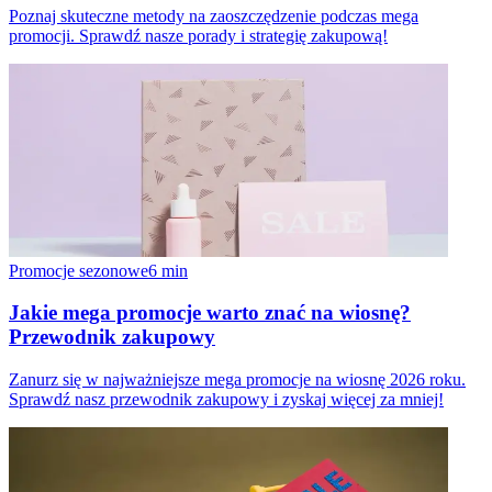
Poznaj skuteczne metody na zaoszczędzenie podczas mega
promocji. Sprawdź nasze porady i strategię zakupową!
Promocje sezonowe
6
min
Jakie mega promocje warto znać na wiosnę?
Przewodnik zakupowy
Zanurz się w najważniejsze mega promocje na wiosnę 2026 roku.
Sprawdź nasz przewodnik zakupowy i zyskaj więcej za mniej!