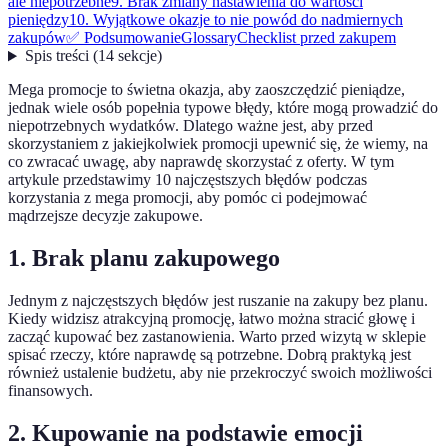
ale niepotrzebne
9. Brak zmiany nastawienia do wartości
pieniędzy
10. Wyjątkowe okazje to nie powód do nadmiernych
zakupów
✅ Podsumowanie
Glossary
Checklist przed zakupem
Spis treści
(
14
sekcje
)
Mega promocje to świetna okazja, aby zaoszczędzić pieniądze,
jednak wiele osób popełnia typowe błędy, które mogą prowadzić do
niepotrzebnych wydatków. Dlatego ważne jest, aby przed
skorzystaniem z jakiejkolwiek promocji upewnić się, że wiemy, na
co zwracać uwagę, aby naprawdę skorzystać z oferty. W tym
artykule przedstawimy 10 najczęstszych błędów podczas
korzystania z mega promocji, aby pomóc ci podejmować
mądrzejsze decyzje zakupowe.
1. Brak planu zakupowego
Jednym z najczęstszych błędów jest ruszanie na zakupy bez planu.
Kiedy widzisz atrakcyjną promocję, łatwo można stracić głowę i
zacząć kupować bez zastanowienia. Warto przed wizytą w sklepie
spisać rzeczy, które naprawdę są potrzebne. Dobrą praktyką jest
również ustalenie budżetu, aby nie przekroczyć swoich możliwości
finansowych.
2. Kupowanie na podstawie emocji