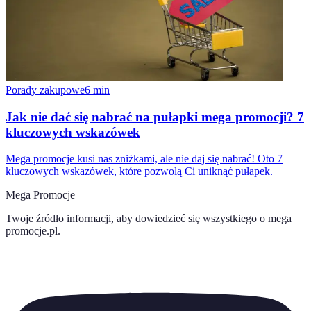
Porady zakupowe
6
min
Jak nie dać się nabrać na pułapki mega promocji? 7
kluczowych wskazówek
Mega promocje kusi nas zniżkami, ale nie daj się nabrać! Oto 7
kluczowych wskazówek, które pozwolą Ci uniknąć pułapek.
Mega Promocje
Twoje źródło informacji, aby dowiedzieć się wszystkiego o
mega
promocje.pl
.