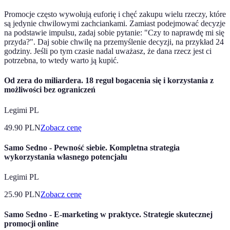
Promocje często wywołują euforię i chęć zakupu wielu rzeczy, które
są jedynie chwilowymi zachciankami. Zamiast podejmować decyzje
na podstawie impulsu, zadaj sobie pytanie: "Czy to naprawdę mi się
przyda?". Daj sobie chwilę na przemyślenie decyzji, na przykład 24
godziny. Jeśli po tym czasie nadal uważasz, że dana rzecz jest ci
potrzebna, to wtedy warto ją kupić.
Od zera do miliardera. 18 reguł bogacenia się i korzystania z
możliwości bez ograniczeń
Legimi PL
49.90
PLN
Zobacz cenę
Samo Sedno - Pewność siebie. Kompletna strategia
wykorzystania własnego potencjału
Legimi PL
25.90
PLN
Zobacz cenę
Samo Sedno - E-marketing w praktyce. Strategie skutecznej
promocji online