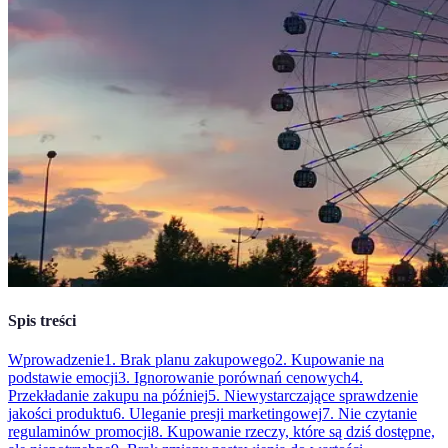
Spis treści
Wprowadzenie
1. Brak planu zakupowego
2. Kupowanie na
podstawie emocji
3. Ignorowanie porównań cenowych
4.
Przekładanie zakupu na później
5. Niewystarczające sprawdzenie
jakości produktu
6. Uleganie presji marketingowej
7. Nie czytanie
regulaminów promocji
8. Kupowanie rzeczy, które są dziś dostępne,