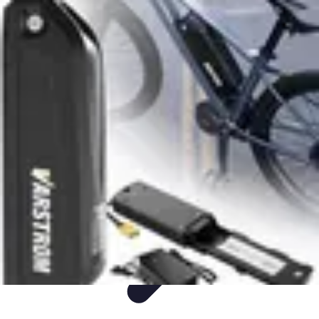
Mega Promocje
Porady zakupowe
Porady
Trendy
Poradniki
Zakupy i promocje
Mega Promocje