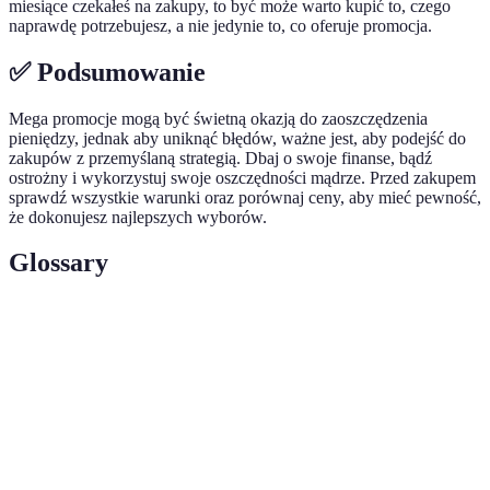
miesiące czekałeś na zakupy, to być może warto kupić to, czego
naprawdę potrzebujesz, a nie jedynie to, co oferuje promocja.
✅ Podsumowanie
Mega promocje mogą być świetną okazją do zaoszczędzenia
pieniędzy, jednak aby uniknąć błędów, ważne jest, aby podejść do
zakupów z przemyślaną strategią. Dbaj o swoje finanse, bądź
ostrożny i wykorzystuj swoje oszczędności mądrze. Przed zakupem
sprawdź wszystkie warunki oraz porównaj ceny, aby mieć pewność,
że dokonujesz najlepszych wyborów.
Glossary
Terme
Définition
Mega
Oferty specjalne, które pozwalają na znaczne
promocja
obniżki cen produktów.
Regulamin
Zasady i warunki, które określają, jak działa
promocji
konkretna promocja.