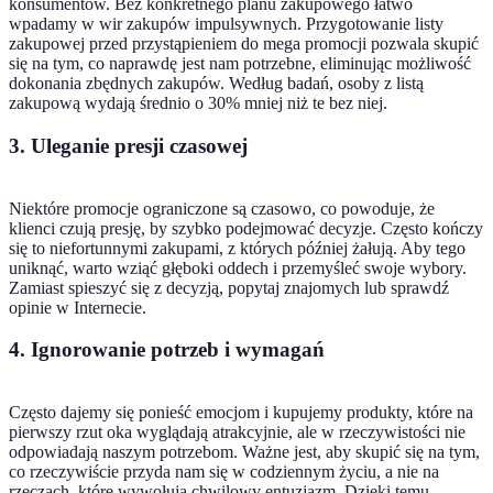
konsumentów. Bez konkretnego planu zakupowego łatwo
wpadamy w wir zakupów impulsywnych. Przygotowanie listy
zakupowej przed przystąpieniem do mega promocji pozwala skupić
się na tym, co naprawdę jest nam potrzebne, eliminując możliwość
dokonania zbędnych zakupów. Według badań, osoby z listą
zakupową wydają średnio o 30% mniej niż te bez niej.
3. Uleganie presji czasowej
Niektóre promocje ograniczone są czasowo, co powoduje, że
klienci czują presję, by szybko podejmować decyzje. Często kończy
się to niefortunnymi zakupami, z których później żałują. Aby tego
uniknąć, warto wziąć głęboki oddech i przemyśleć swoje wybory.
Zamiast spieszyć się z decyzją, popytaj znajomych lub sprawdź
opinie w Internecie.
4. Ignorowanie potrzeb i wymagań
Często dajemy się ponieść emocjom i kupujemy produkty, które na
pierwszy rzut oka wyglądają atrakcyjnie, ale w rzeczywistości nie
odpowiadają naszym potrzebom. Ważne jest, aby skupić się na tym,
co rzeczywiście przyda nam się w codziennym życiu, a nie na
rzeczach, które wywołują chwilowy entuzjazm. Dzięki temu