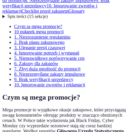
do promocji
8. Nieprzemyślane zakupy impulsowe
9. Brak
weryfikacji sprzedawcy
10. Ignorowanie zwrotów i
reklamacji
Checklist przed zakupem
Glossary
Spis treści
(
15
sekcje
)
Czym są mega promocje?
10 pułapek mega promocji
1. Niezrozumienie regulaminu
2. Brak planu zakupowego
3. Uleganie presji czasowej
4. Ignorowanie potrzeb i wymagań
5. Nieprawidłowe porównywanie cen
6. Zakupy dla zakupów
7. Zbyt duża nieufność do promocji
8. Nieprzemyślane zakupy impulsowe
9. Brak weryfikacji sprzedawcy
10. Ignorowanie zwrotów i reklamacji
Czym są mega promocje?
Mega promocje to wyjątkowe okazje zakupowe, które przyciągają
uwagę konsumentów oferując produkty w znacząco obniżonych
cenach. W Polsce takie wydarzenia jak Black Friday, Cyber
Monday czy wyprzedaże sezonowe stają się coraz bardziej
popularne. Według raportów
Głównego Urzędu Statystycznego
,