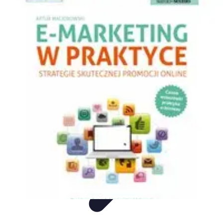
Mega Promocje
Porady zakupowe
Porady
Trendy
Poradniki
Zakupy i promocje
Mega Promocje