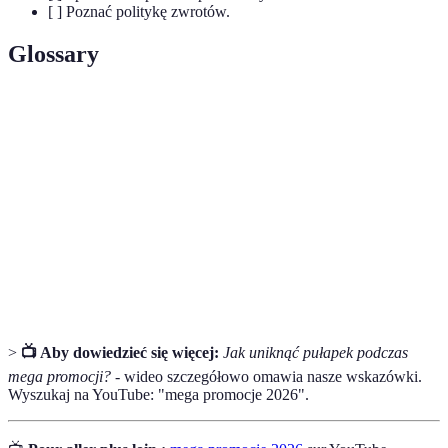
[ ] Poznać politykę zwrotów.
Glossary
Terme
Définition
Mega promocje
Okazje zakupowe z dużymi rabatami.
Regulamin
Zasady dotyczące warunków promocji.
Porównywanie
Sprawdzanie ceny produktu w różnych
cen
miejscach.
>
📺 Aby dowiedzieć się więcej:
Jak uniknąć pułapek podczas
mega promocji?
- wideo szczegółowo omawia nasze wskazówki.
Wyszukaj na YouTube: "mega promocje 2026".