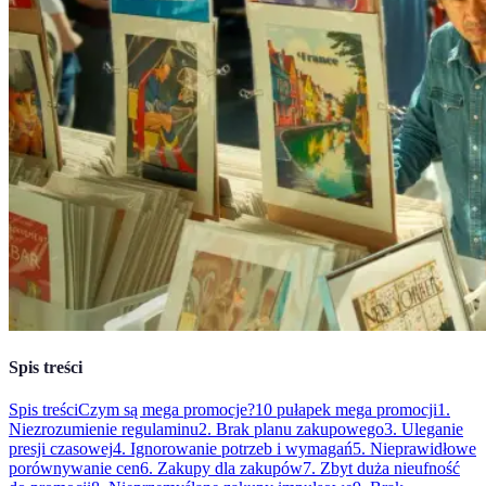
Spis treści
Spis treści
Czym są mega promocje?
10 pułapek mega promocji
1.
Niezrozumienie regulaminu
2. Brak planu zakupowego
3. Uleganie
presji czasowej
4. Ignorowanie potrzeb i wymagań
5. Nieprawidłowe
porównywanie cen
6. Zakupy dla zakupów
7. Zbyt duża nieufność