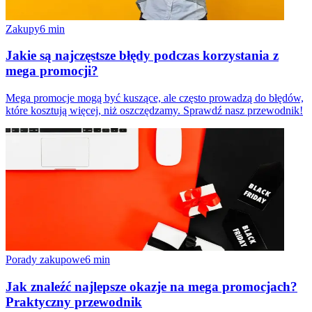
Zakupy
6
min
Jakie są najczęstsze błędy podczas korzystania z
mega promocji?
Mega promocje mogą być kuszące, ale często prowadzą do błędów,
które kosztują więcej, niż oszczędzamy. Sprawdź nasz przewodnik!
Porady zakupowe
6
min
Jak znaleźć najlepsze okazje na mega promocjach?
Praktyczny przewodnik