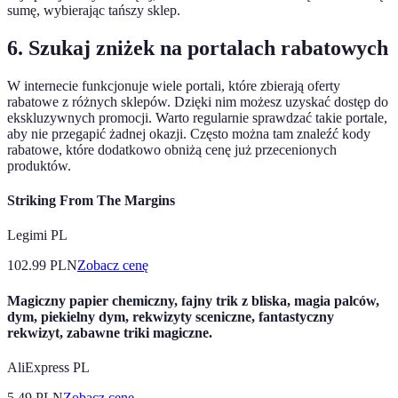
sumę, wybierając tańszy sklep.
6. Szukaj zniżek na portalach rabatowych
W internecie funkcjonuje wiele portali, które zbierają oferty
rabatowe z różnych sklepów. Dzięki nim możesz uzyskać dostęp do
ekskluzywnych promocji. Warto regularnie sprawdzać takie portale,
aby nie przegapić żadnej okazji. Często można tam znaleźć kody
rabatowe, które dodatkowo obniżą cenę już przecenionych
produktów.
Striking From The Margins
Legimi PL
102.99
PLN
Zobacz cenę
Magiczny papier chemiczny, fajny trik z bliska, magia palców,
dym, piekielny dym, rekwizyty sceniczne, fantastyczny
rekwizyt, zabawne triki magiczne.
AliExpress PL
5.49
PLN
Zobacz cenę