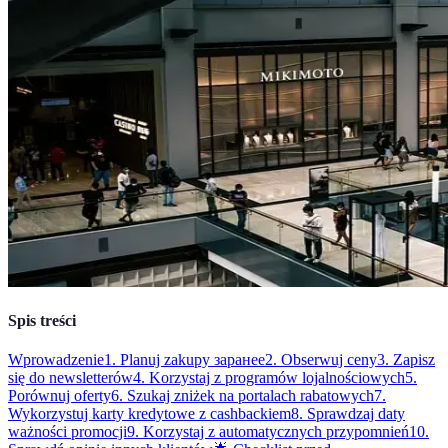
Spis treści
Wprowadzenie
1. Planuj zakupy заранее
2. Obserwuj ceny
3. Zapisz
się do newsletterów
4. Korzystaj z programów lojalnościowych
5.
Porównuj oferty
6. Szukaj zniżek na portalach rabatowych
7.
Wykorzystuj karty kredytowe z cashbackiem
8. Sprawdzaj daty
ważności promocji
9. Korzystaj z automatycznych przypomnień
10.