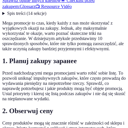
Sprawdź opinie innych klientów
🌟 Checklist przed
zakupem:
Glossarz
📺 Ressource Vidéo
Spis treści
(
14
sekcje
)
Mega promocje to czas, kiedy każdy z nas może skorzystać z
wyjątkowych okazji na zakupy. Jednak, aby maksymalnie
wykorzystać te okazje, warto poznać skuteczne triki na
oszczędzanie. W dzisiejszym artykule przedstawimy 10
sprawdzonych sposobów, które nie tylko pomogą zaoszczędzić, ale
także uczynią zakupy bardziej przyjemnymi i efektywnymi.
1. Planuj zakupy заранее
Przed nadchodzącymi mega promocjami warto robić sobie listę. To
pozwoli uniknąć impulsywnych zakupów, które często prowadzą do
wydawania pieniędzy na niepotrzebne rzeczy. Sprawdź, co
naprawdę potrzebujesz i jakie produkty mogą być objęte promocją.
Ustal priorytety i kieruj się listą podczas zakupów i nie daj się skusić
na nieplanowane wydatki.
2. Obserwuj ceny
Ceny produktów mogą się znacznie różnić w zależności od sklepu i