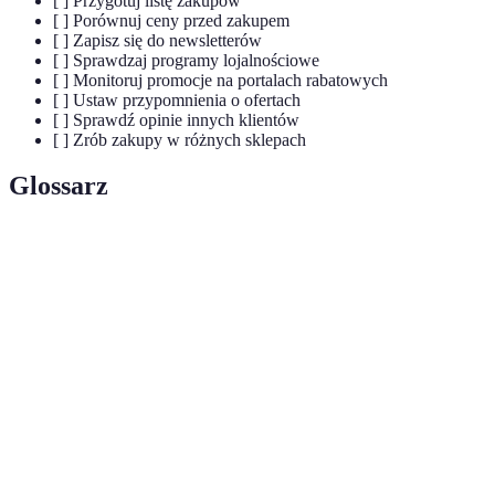
[ ] Przygotuj listę zakupów
[ ] Porównuj ceny przed zakupem
[ ] Zapisz się do newsletterów
[ ] Sprawdzaj programy lojalnościowe
[ ] Monitoruj promocje na portalach rabatowych
[ ] Ustaw przypomnienia o ofertach
[ ] Sprawdź opinie innych klientów
[ ] Zrób zakupy w różnych sklepach
Glossarz
Terme
Definicja
Okres, w którym sklepy oferują znaczne zniżki
Mega promocje
na różne produkty.
Program
System nagradzania klientów za częste zakupy
lojalnościowy
w danym sklepie.
Zwrot części wydatków w postaci gotówki lub
Cashback
bonusów.