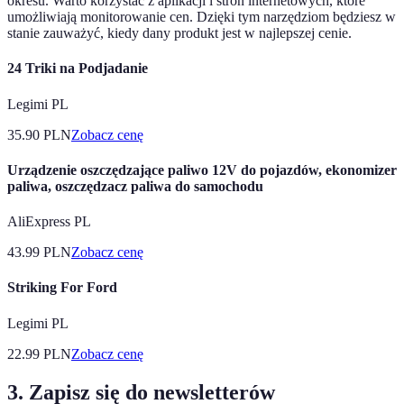
okresu. Warto korzystać z aplikacji i stron internetowych, które
umożliwiają monitorowanie cen. Dzięki tym narzędziom będziesz w
stanie zauważyć, kiedy dany produkt jest w najlepszej cenie.
24 Triki na Podjadanie
Legimi PL
35.90
PLN
Zobacz cenę
Urządzenie oszczędzające paliwo 12V do pojazdów, ekonomizer
paliwa, oszczędzacz paliwa do samochodu
AliExpress PL
43.99
PLN
Zobacz cenę
Striking For Ford
Legimi PL
22.99
PLN
Zobacz cenę
3. Zapisz się do newsletterów