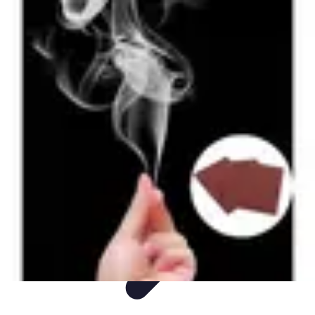
Mega Promocje
Porady zakupowe
Porady
Trendy
Poradniki
Zakupy i promocje
Mega Promocje