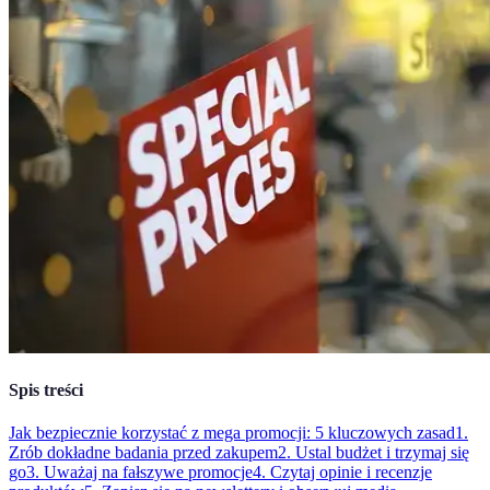
Spis treści
Jak bezpiecznie korzystać z mega promocji: 5 kluczowych zasad
1.
Zrób dokładne badania przed zakupem
2. Ustal budżet i trzymaj się
go
3. Uważaj na fałszywe promocje
4. Czytaj opinie i recenzje