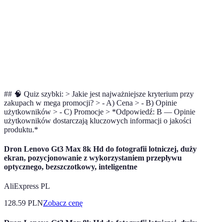
Jakość
Wysoka
Średnia
Niska
Wsparcie
Dostępne
Ograniczone
Niedostępne
klienta
## 🧠 Quiz szybki: > Jakie jest najważniejsze kryterium przy
zakupach w mega promocji? > - A) Cena > - B) Opinie
użytkowników > - C) Promocje > *Odpowiedź: B — Opinie
użytkowników dostarczają kluczowych informacji o jakości
produktu.*
Dron Lenovo Gt3 Max 8k Hd do fotografii lotniczej, duży
ekran, pozycjonowanie z wykorzystaniem przepływu
optycznego, bezszczotkowy, inteligentne
AliExpress PL
128.59
PLN
Zobacz cenę