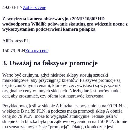
49.00
PLN
Zobacz cenę
Zewnętrzna kamera obserwacyjna 20MP 1080P HD
wodoodporna Wildlife polowanie skauting gra widzenie nocne z
wykorzystaniem podczerwieni kamera pułapka
AliExpress PL
150.79
PLN
Zobacz cenę
3. Uważaj na fałszywe promocje
Warto być czujnym, gdyż niektóre sklepy stosują sztuczki
marketingowe, aby przyciągnąć klientów. Fałszywe promocje są
często zaniżanymi cenami, które w rzeczywistości są wyższe niż
oryginalne ceny w innych sklepach. Niezbędne jest porównanie
cen, aby zrozumieć, czy oferta jest naprawdę korzystna.
Przykładowo, jeśli w sklepie A bluzka jest wyceniona na 99 PLN, a
w sklepie B na 89 PLN, a podczas mega promocji sklep A obniża
cenę do 79 PLN, może to wyglądać atrakcyjnie. Jednak jeśli w
sklepie C ta bluzka była początkowo wyceniona na 150 PLN, to nie
ma sensu zachwycać się "promocją". Dlatego konieczne jest