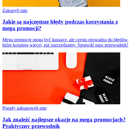
Zakupy
6
min
Jakie są najczęstsze błędy podczas korzystania z
mega promocji?
Mega promocje mogą być kuszące, ale często prowadzą do błędów,
które kosztują więcej, niż oszczędzamy. Sprawdź nasz przewodnik!
Porady zakupowe
6
min
Jak znaleźć najlepsze okazje na mega promocjach?
Praktyczny przewodnik