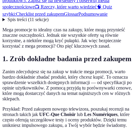
produktów
5. Zapisz się na newslettery i obserwuj media
społecznościowe
📺 Rzeczy, które warto wiedzieć
🧠 Quiz
szybki:
Checklist przed zakupem
Glossar
Podsumowanie
Spis treści
(
11
sekcje
)
Mega promocje to idealny czas na zakupy, które mogą przynieść
znaczne oszczędności. Jednak nie wszystkie oferty są równie
korzystne, a niektóre mogą kryć pułapki. Jak więc bezpiecznie
korzystać z mega promocji? Oto pięć kluczowych zasad.
1. Zrób dokładne badania przed zakupem
Zanim zdecydujesz się na zakup w trakcie mega promocji, warto
bardzo dokładnie zbadać produkt, który chcesz kupić. To oznacza
sprawdzenie wszelkich dostępnych informacji — od specyfikacji po
opinie użytkowników. Z pomocą przyjdą tu porównywarki cenowe,
które mogą dostarczyć danych na temat najniższych cen w różnych
sklepach.
Przykład: Przed zakupem nowego telewizora, poszukaj recenzji na
stronach takich jak
UFC-Que Choisir
lub
Les Numériques
, które
często oferują szczegółowe testy i oceny produktów. Dzięki temu
unikniesz impulsowego zakupu, a Twój wybór będzie świadomy.