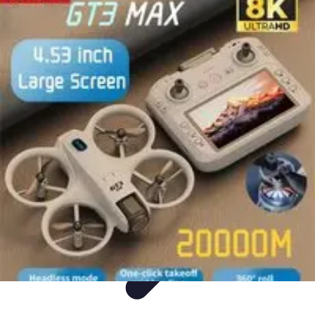
Mega Promocje
Porady zakupowe
Porady
Trendy
Poradniki
Zakupy i promocje
Mega Promocje