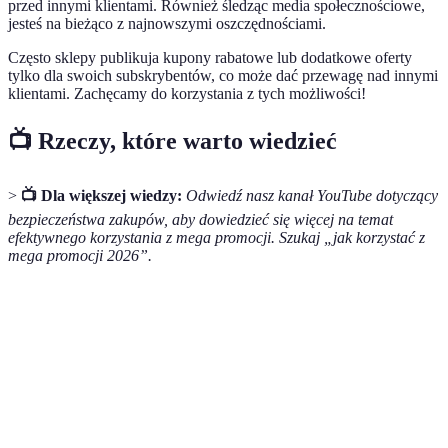
przed innymi klientami. Również śledząc media społecznościowe,
jesteś na bieżąco z najnowszymi oszczędnościami.
Często sklepy publikuja kupony rabatowe lub dodatkowe oferty
tylko dla swoich subskrybentów, co może dać przewagę nad innymi
klientami. Zachęcamy do korzystania z tych możliwości!
📺 Rzeczy, które warto wiedzieć
>
📺 Dla większej wiedzy:
Odwiedź nasz kanał YouTube dotyczący
bezpieczeństwa zakupów, aby dowiedzieć się więcej na temat
efektywnego korzystania z mega promocji. Szukaj „jak korzystać z
mega promocji 2026”.
Kryterium
Propozycja A
Propozycja B
Propozycja C
Cena
79 PLN
89 PLN
150 PLN
Opinie
4.5/5
4.0/5
3.8/5
użytkowników