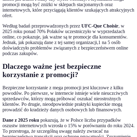
promocji mogą być zniżki w sklepach stacjonarnych oraz
internetowych, które przyciągają klientów szukających atrakcyjnych
ofert.
Według badań przeprowadzonych przez
UFC-Que Choisir
, w
2025 roku ponad 70% Polaków uczestniczyło w wyprzedażach
online, co pokazuje, jak ważne są te promocje dla konsumentów.
Jednak, jak pokazują dane z tej samej organizacji,1 na 5 osób
doświadczyło problemów związanych z bezpieczeństwem online
podczas zakupów.
Dlaczego ważne jest bezpieczne
korzystanie z promocji?
Bezpieczne korzystanie z mega promocji jest kluczowe z kilku
powodów. Po pierwsze, w internecie istnieje wiele nieuczciwych
sprzedawców, którzy mogą próbować oszukać nieostrożnych
klientów. Po drugie, nieodpowiednie praktyki kupieckie mogą
prowadzić do kradzieży danych osobowych lub finansowych.
Dane z 2025 roku
pokazują, że w Polsce liczba przypadków
oszustw internetowych wzrosła o 15% w porównaniu do roku 2024.
To przestroga, że szczególną uwagę należy zwracać na
bezpieczeństwo transakcji oraz ochronę prywatności. Zrozumienie