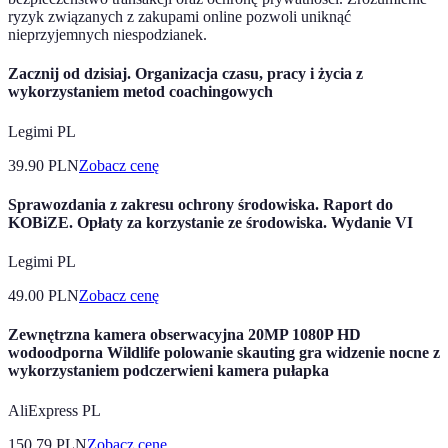
ryzyk związanych z zakupami online pozwoli uniknąć
nieprzyjemnych niespodzianek.
Zacznij od dzisiaj. Organizacja czasu, pracy i życia z
wykorzystaniem metod coachingowych
Legimi PL
39.90
PLN
Zobacz cenę
Sprawozdania z zakresu ochrony środowiska. Raport do
KOBiZE. Opłaty za korzystanie ze środowiska. Wydanie VI
Legimi PL
49.00
PLN
Zobacz cenę
Zewnętrzna kamera obserwacyjna 20MP 1080P HD
wodoodporna Wildlife polowanie skauting gra widzenie nocne z
wykorzystaniem podczerwieni kamera pułapka
AliExpress PL
150.79
PLN
Zobacz cenę