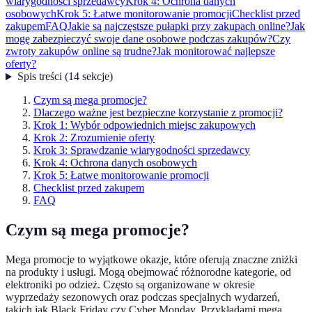
wiarygodności sprzedawcy
Krok 4: Ochrona danych
osobowych
Krok 5: Łatwe monitorowanie promocji
Checklist przed
zakupem
FAQ
Jakie są najczęstsze pułapki przy zakupach online?
Jak
mogę zabezpieczyć swoje dane osobowe podczas zakupów?
Czy
zwroty zakupów online są trudne?
Jak monitorować najlepsze
oferty?
Spis treści
(
14
sekcje
)
Czym są mega promocje?
Dlaczego ważne jest bezpieczne korzystanie z promocji?
Krok 1: Wybór odpowiednich miejsc zakupowych
Krok 2: Zrozumienie oferty
Krok 3: Sprawdzanie wiarygodności sprzedawcy
Krok 4: Ochrona danych osobowych
Krok 5: Łatwe monitorowanie promocji
Checklist przed zakupem
FAQ
Czym są mega promocje?
Mega promocje to wyjątkowe okazje, które oferują znaczne zniżki
na produkty i usługi. Mogą obejmować różnorodne kategorie, od
elektroniki po odzież. Często są organizowane w okresie
wyprzedaży sezonowych oraz podczas specjalnych wydarzeń,
takich jak Black Friday czy Cyber Monday. Przykładami mega