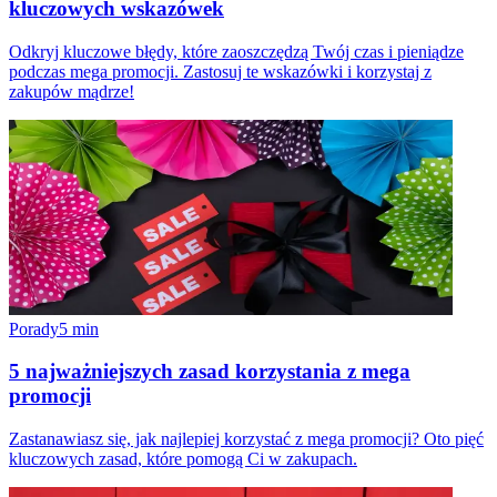
kluczowych wskazówek
Odkryj kluczowe błędy, które zaoszczędzą Twój czas i pieniądze
podczas mega promocji. Zastosuj te wskazówki i korzystaj z
zakupów mądrze!
Porady
5
min
5 najważniejszych zasad korzystania z mega
promocji
Zastanawiasz się, jak najlepiej korzystać z mega promocji? Oto pięć
kluczowych zasad, które pomogą Ci w zakupach.