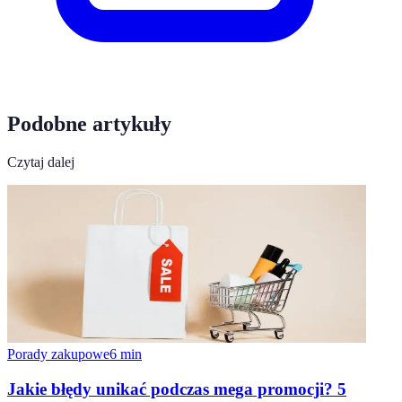
Podobne artykuły
Czytaj dalej
Porady zakupowe
6
min
Jakie błędy unikać podczas mega promocji? 5