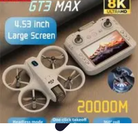
Mega Promocje
Porady zakupowe
Porady
Trendy
Poradniki
Zakupy i promocje
Mega Promocje