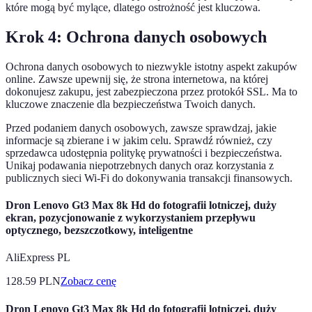
które mogą być mylące, dlatego ostrożność jest kluczowa.
Krok 4: Ochrona danych osobowych
Ochrona danych osobowych to niezwykle istotny aspekt zakupów
online. Zawsze upewnij się, że strona internetowa, na której
dokonujesz zakupu, jest zabezpieczona przez protokół SSL. Ma to
kluczowe znaczenie dla bezpieczeństwa Twoich danych.
Przed podaniem danych osobowych, zawsze sprawdzaj, jakie
informacje są zbierane i w jakim celu. Sprawdź również, czy
sprzedawca udostępnia politykę prywatności i bezpieczeństwa.
Unikaj podawania niepotrzebnych danych oraz korzystania z
publicznych sieci Wi-Fi do dokonywania transakcji finansowych.
Dron Lenovo Gt3 Max 8k Hd do fotografii lotniczej, duży
ekran, pozycjonowanie z wykorzystaniem przepływu
optycznego, bezszczotkowy, inteligentne
AliExpress PL
128.59
PLN
Zobacz cenę
Dron Lenovo Gt3 Max 8k Hd do fotografii lotniczej, duży