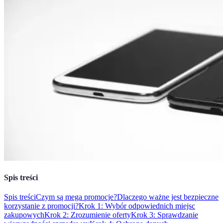
Spis treści
Spis treści
Czym są mega promocje?
Dlaczego ważne jest bezpieczne
korzystanie z promocji?
Krok 1: Wybór odpowiednich miejsc
zakupowych
Krok 2: Zrozumienie oferty
Krok 3: Sprawdzanie