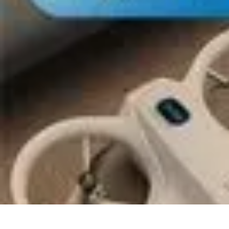
Mega Promocje
Porady zakupowe
Porady
Trendy
Poradniki
Zakupy i promocje
Mega Promocje