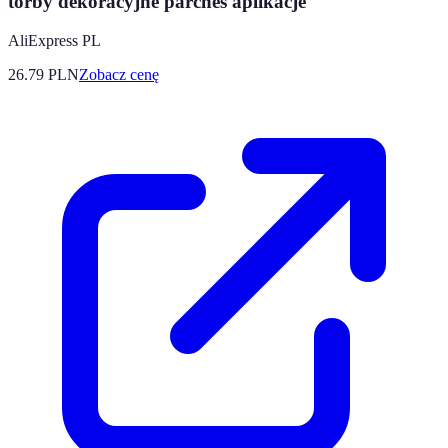
torby dekoracyjne parches aplikacje
AliExpress PL
26.79
PLN
Zobacz cenę