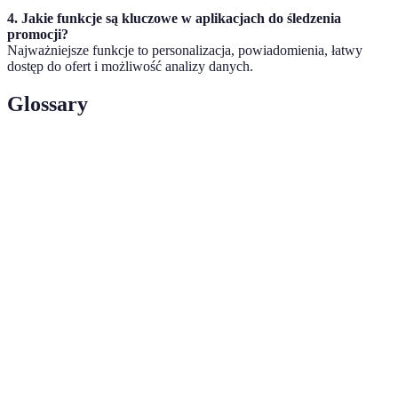
4. Jakie funkcje są kluczowe w aplikacjach do śledzenia
promocji?
Najważniejsze funkcje to personalizacja, powiadomienia, łatwy
dostęp do ofert i możliwość analizy danych.
Glossary
Terme
Definicja
Program komputerowy zaprojektowany do
Aplikacja
działania na urządzeniach mobilnych, takich jak
mobilna
smartfony i tablety.
Oferowana cena lub zniżka na dany towar lub
Promocja
usługę przez określony czas.
Porównanie
Analiza cen produktów w różnych sklepach, aby
cen
znaleźć najlepszą ofertę.