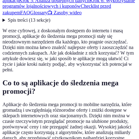
aplikacji
Krok 5: Analiza dostępnych danych
Krok 6: Wykorzystanie
programów lojalnościowych i kuponów
Checklist przed
zakupem
FAQ
Glossary
📺 Zasoby wideo
Spis treści
(
13
sekcje
)
W erze cyfrowej, z doskonałym dostępem do internetu i masą
promocji, aplikacje do śledzenia mega promocji stały się
nieodzownym narzędziem dla każdego, kto pragnie oszczędzać.
Dzięki nim można łatwo znaleźć najlepsze oferty i zaoszczędzić na
codziennych zakupach. Ale jak dokładnie z nich korzystać? W tym
artykule dowiesz się, w jaki sposób te aplikacje mogą ułatwić Ci
życie i jakie kroki należy podjąć, aby wykorzystać ich potencjał w
pełni.
Co to są aplikacje do śledzenia mega
promocji?
Aplikacje do śledzenia mega promocji to mobilne narzędzia, które
gromadzą i uwzględniają różnorodne oferty i zniżki dostępne w
sklepach internetowych oraz stacjonarnych. Dzięki nim można w
czasie rzeczywistym przeglądać promocje na ulubione produkty,
porównywać ceny i nie przegapić żadnej okazji. Wysokiej jakości
aplikacje często korzystają z algorytmów, które analizują miliardy
danych, aby przedstawić użytkownikom najbardziej korzystne