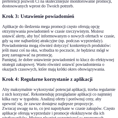
preferencji pozwoli Ci na skuteczniejsze monitorowanie promocji,
dostosowanych wprost do Twoich potrzeb.
Krok 3: Ustawienie powiadomień
Aplikacje do śledzenia mega promocji często oferują opcję
otrzymywania powiadomień w czasie rzeczywistym. Możesz
ustawić alerty, aby być informowanym o nowych ofertach w czasie,
gdy są one najbardziej atrakcyjne (np. podczas wyprzedaży).
Powiadomienia mogą również dotyczyć konkretnych produktów:
jeśli masz coś na oku, wzbudza to poczucie, że będziesz mógł w
porę zareagować na promocję.
Pamiętaj, że dobre ustawienie powiadomień to klucz do efektywnej
strategii zakupowej. Warto również ustawić powiadomienia o
okazjach czasowych, które mają krótki okres obowiązywania.
Krok 4: Regularne korzystanie z aplikacji
Aby maksymalnie wykorzystać potencjał aplikacji, trzeba regularnie
z nich korzystać. Rekomenduję przeglądanie aplikacji co najmniej
kilka razy w tygodniu. Analizuj oferty i porównuj ceny, aby
upewnić się, że zawsze dostajesz najlepsze propozycje.
Zwracaj uwagę na to, co jest napotykane w czasie zakupów. Często
aplikacje oferują wyprzedaże i promocje ekskluzywne dla ich
użytkowników. Możesz również uczestniczyć w programach