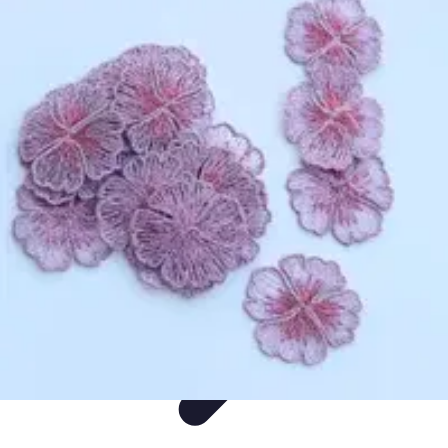
Mega Promocje
Porady zakupowe
Porady
Trendy
Poradniki
Zakupy i promocje
Mega Promocje