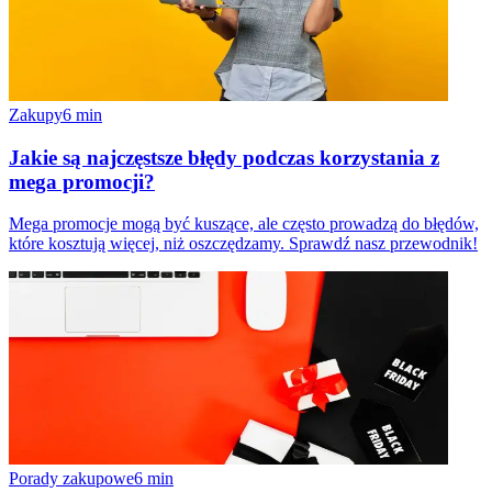
Zakupy
6
min
Jakie są najczęstsze błędy podczas korzystania z
mega promocji?
Mega promocje mogą być kuszące, ale często prowadzą do błędów,
które kosztują więcej, niż oszczędzamy. Sprawdź nasz przewodnik!
Porady zakupowe
6
min