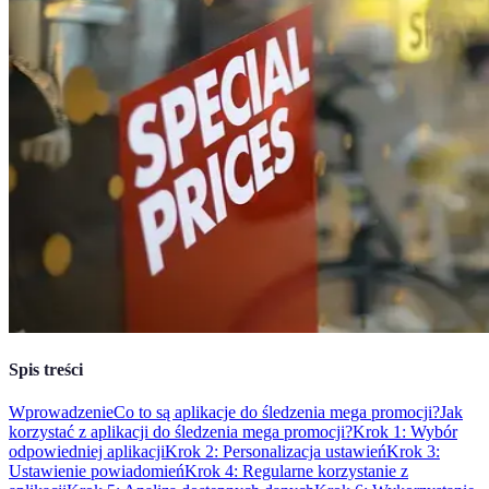
Spis treści
Wprowadzenie
Co to są aplikacje do śledzenia mega promocji?
Jak
korzystać z aplikacji do śledzenia mega promocji?
Krok 1: Wybór
odpowiedniej aplikacji
Krok 2: Personalizacja ustawień
Krok 3:
Ustawienie powiadomień
Krok 4: Regularne korzystanie z