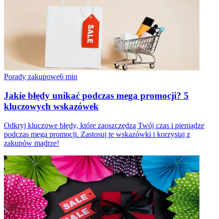
Porady zakupowe
6
min
Jakie błędy unikać podczas mega promocji? 5
kluczowych wskazówek
Odkryj kluczowe błędy, które zaoszczędzą Twój czas i pieniądze
podczas mega promocji. Zastosuj te wskazówki i korzystaj z
zakupów mądrze!