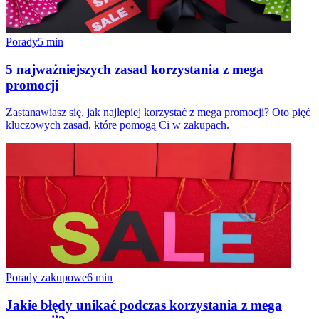
Porady
5
min
5 najważniejszych zasad korzystania z mega
promocji
Zastanawiasz się, jak najlepiej korzystać z mega promocji? Oto pięć
kluczowych zasad, które pomogą Ci w zakupach.
Porady zakupowe
6
min
Jakie błędy unikać podczas korzystania z mega