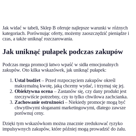
4.5/5
4.2/5
4.0/5
klientów
najlepsze
opinie
Jak widać w tabeli, Sklep B oferuje najlepsze warunki w różnych
kategoriach. Porównując oferty, możemy zaoszczędzić pieniądze i
czas, a także uniknąć rozczarowania.
Jak uniknąć pułapek podczas zakupów
Podczas mega promocji łatwo wpaść w sidła emocjonalnych
zakupów. Oto kilka wskazówek, jak uniknąć pułapek:
Ustal budżet
– Przed rozpoczęciem zakupów określ
maksymalną kwotę, jaką chcemy wydać, i trzymaj się jej.
Obiektywna ocena
– Zastanów się, czy dany produkt jest
rzeczywiście potrzebny, czy to tylko chwilowa zachcianka.
Zachowanie ostrożności
– Niekiedy promocje mogą być
chwytliwymi sloganami marketingowymi, dlatego zawsze
porównuj ceny.
Dzięki tym wskazówkom można znacznie zredukować ryzyko
impulsywnych zakupów, które później mogą prowadzić do żalu.