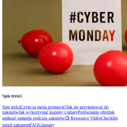
Spis treści
Spis treści
Czym są mega promocje?
Jak się przygotować do
zakupów
Jak wykorzystać kupony i rabaty
Porównanie ofert
Jak
uniknąć pułapek podczas zakupów
📺 Ressource Vidéo
Checklist
przed zakupem
FAQ
Glossary