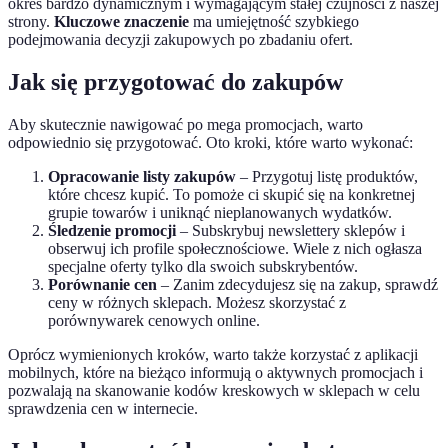
okres bardzo dynamicznym i wymagającym stałej czujności z naszej
strony.
Kluczowe znaczenie
ma umiejętność szybkiego
podejmowania decyzji zakupowych po zbadaniu ofert.
Jak się przygotować do zakupów
Aby skutecznie nawigować po mega promocjach, warto
odpowiednio się przygotować. Oto kroki, które warto wykonać:
Opracowanie listy zakupów
– Przygotuj listę produktów,
które chcesz kupić. To pomoże ci skupić się na konkretnej
grupie towarów i uniknąć nieplanowanych wydatków.
Śledzenie promocji
– Subskrybuj newslettery sklepów i
obserwuj ich profile społecznościowe. Wiele z nich ogłasza
specjalne oferty tylko dla swoich subskrybentów.
Porównanie cen
– Zanim zdecydujesz się na zakup, sprawdź
ceny w różnych sklepach. Możesz skorzystać z
porównywarek cenowych online.
Oprócz wymienionych kroków, warto także korzystać z aplikacji
mobilnych, które na bieżąco informują o aktywnych promocjach i
pozwalają na skanowanie kodów kreskowych w sklepach w celu
sprawdzenia cen w internecie.