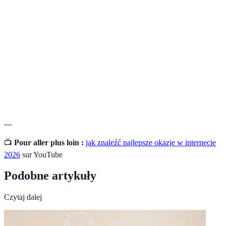
Mega
Zdarzenia zakupowe oferujące znaczne zniżki.
promocje
Kupon
Dokument lub kod umożliwiający zniżkę na
rabatowy
zakupy.
Porównywarka
Narzędzie online do porównywania cen
cenowa
produktów w różnych sklepach.
---
📺
Pour aller plus loin :
jak znaleźć najlepsze okazje w internecie
2026
sur YouTube
Podobne artykuły
Czytaj dalej