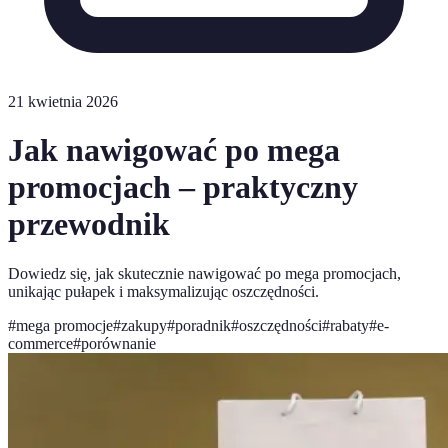
21 kwietnia 2026
Jak nawigować po mega
promocjach – praktyczny
przewodnik
Dowiedz się, jak skutecznie nawigować po mega promocjach,
unikając pułapek i maksymalizując oszczędności.
#
mega promocje
#
zakupy
#
poradnik
#
oszczędności
#
rabaty
#
e-
commerce
#
porównanie