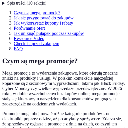
Spis treści
(
10
sekcje
)
Czym są mega promocje?
Jak się przygotować do zakupów
Jak wykorzystać kupony i rabaty
Porównanie ofert
Jak uniknąć pułapek podczas zakupów
Ressource Vidéo
Checklist przed zakupem
FAQ
Czym są mega promocje?
Mega promocje to wydarzenia zakupowe, które oferują znaczne
zniżki na produkty i usługi. W polskim kontekście najczęściej
kojarzone są z sezonowymi wyprzedażami, takimi jak Black Friday,
Cyber Monday czy wielkie wyprzedaże przedświąteczne. W 2026
roku, w dobie wszechobecnych zakupów online, mega promocje
stały się kluczowym narzędziem dla konsumentów pragnących
zaoszczędzić na codziennych wydatkach.
Promocje mogą obejmować różne kategorie produktów - od
elektroniki, poprzez odzież, aż po artykuły spożywcze. Zdarza się,
że sprzedawcy ogłaszają promocje z dnia na dzień, co czyni ten