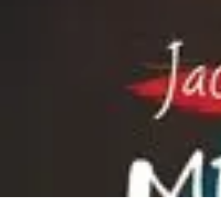
Mega Promocje
Porady zakupowe
Porady
Trendy
Poradniki
Zakupy i promocje
Mega Promocje