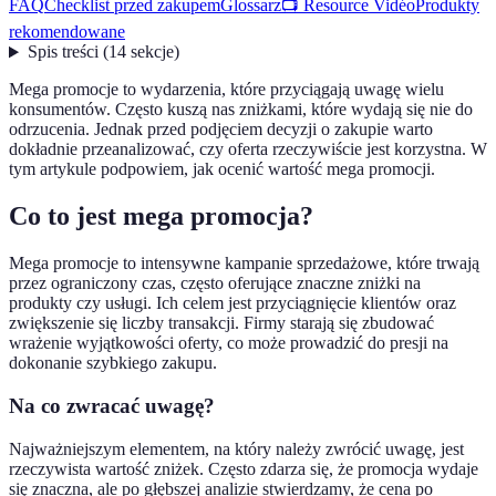
FAQ
Checklist przed zakupem
Glossarz
📺 Resource Vidéo
Produkty
rekomendowane
Spis treści
(
14
sekcje
)
Mega promocje to wydarzenia, które przyciągają uwagę wielu
konsumentów. Często kuszą nas zniżkami, które wydają się nie do
odrzucenia. Jednak przed podjęciem decyzji o zakupie warto
dokładnie przeanalizować, czy oferta rzeczywiście jest korzystna. W
tym artykule podpowiem, jak ocenić wartość mega promocji.
Co to jest mega promocja?
Mega promocje to intensywne kampanie sprzedażowe, które trwają
przez ograniczony czas, często oferujące znaczne zniżki na
produkty czy usługi. Ich celem jest przyciągnięcie klientów oraz
zwiększenie się liczby transakcji. Firmy starają się zbudować
wrażenie wyjątkowości oferty, co może prowadzić do presji na
dokonanie szybkiego zakupu.
Na co zwracać uwagę?
Najważniejszym elementem, na który należy zwrócić uwagę, jest
rzeczywista wartość zniżek. Często zdarza się, że promocja wydaje
się znaczna, ale po głębszej analizie stwierdzamy, że cena po