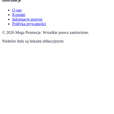
Informacje
O nas
Kontakt
Informacje prawne
Polityka prywatności
©
2026
Mega Promocje
.
Wszelkie prawa zastrzeżone.
Niektóre linki są linkami afiliacyjnymi.