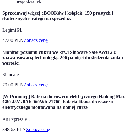
niespodzianek.
Sprzedawaj więcej eBOOKów i książek. 150 prostych i
skutecznych strategii na sprzedaż.
Legimi PL
47.00
PLN
Zobacz cenę
Monitor poziomu cukru we krwi Sinocare Safe Accu 2 z
zaawansowaną technologią, 200 pamięci do śledzenia zmian
wartości
Sinocare
79.00
PLN
Zobacz cenę
[W Promocji] Bateria do roweru elektrycznego Hailong Max
G80 48V20Ah 960Wh 21700, bateria litowa do roweru
elektrycznego montowana na dolnej rurze
AliExpress PL
848.63
PLN
Zobacz cenę