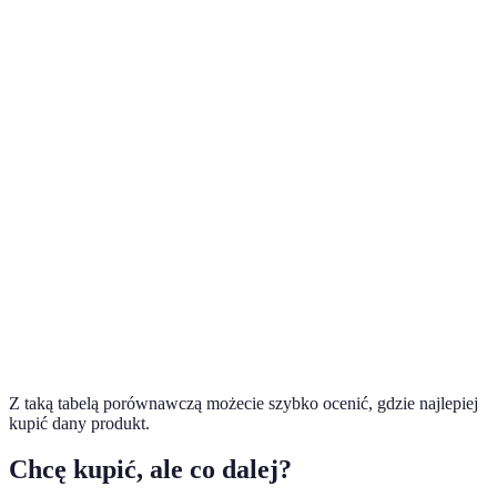
Kryterium
Sklep A
Sklep B
Sklep C
Werdykt
Cena przed
500
550
520
Sklep A
promocją
PLN
PLN
PLN
Cena po
400
475
480
Sklep A
promocji
PLN
PLN
PLN
Możliwość
Sklep A,
Tak
Tak
Nie
zwrotu
B
Opinie
4/5
3/5
2/5
Sklep A
klientów
Z taką tabelą porównawczą możecie szybko ocenić, gdzie najlepiej
kupić dany produkt.
Chcę kupić, ale co dalej?