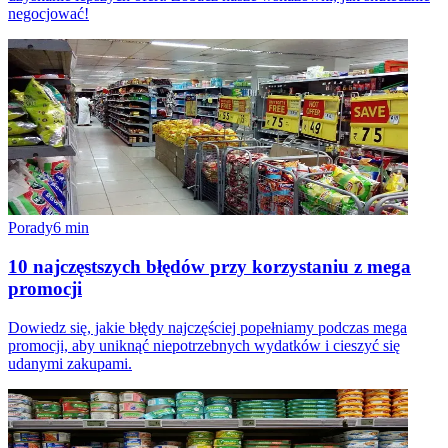
negocjować!
Porady
6
min
10 najczęstszych błędów przy korzystaniu z mega
promocji
Dowiedz się, jakie błędy najczęściej popełniamy podczas mega
promocji, aby uniknąć niepotrzebnych wydatków i cieszyć się
udanymi zakupami.