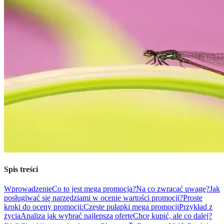
Spis treści
Wprowadzenie
Co to jest mega promocja?
Na co zwracać uwagę?
Jak
posługiwać się narzędziami w ocenie wartości promocji?
Proste
kroki do oceny promocji:
Częste pułapki mega promocji
Przykład z
życia
Analiza jak wybrać najlepszą ofertę
Chcę kupić, ale co dalej?