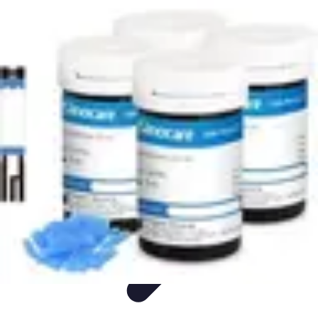
Mega Promocje
Porady zakupowe
Porady
Trendy
Poradniki
Zakupy i promocje
Mega Promocje