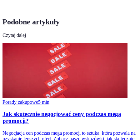
Podobne artykuły
Czytaj dalej
Porady zakupowe
5
min
Jak skutecznie negocjować ceny podczas mega
promocji?
Negocjacja cen podczas mega promocji to sztuka, która pozwala na
uzyskanie lepszych ofert. Zobacz nasze wskazówki, jak skutecznie