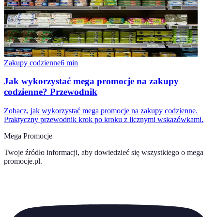
Zakupy codzienne
6
min
Jak wykorzystać mega promocje na zakupy
codzienne? Przewodnik
Zobacz, jak wykorzystać mega promocje na zakupy codzienne.
Praktyczny przewodnik krok po kroku z licznymi wskazówkami.
Mega Promocje
Twoje źródło informacji, aby dowiedzieć się wszystkiego o
mega
promocje.pl
.