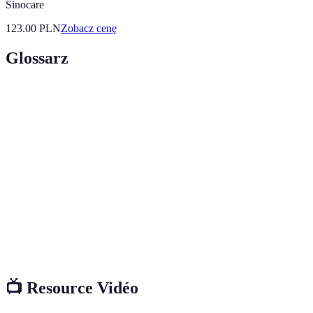
Sinocare
123.00
PLN
Zobacz cenę
Glossarz
Terma
Definicja
Mega
Intensywna kampania sprzedażowa oferująca
promocja
znaczne zniżki na produkty.
Regulamin
Zasady dotyczące warunków korzystania z
promocji
promocji.
Opinie
Oceny i recenzje wystawiane przez osoby
klientów
korzystające z danego produktu.
📺 Resource Vidéo