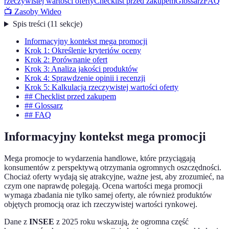
rzeczywistej wartości oferty
Checklist przed zakupem
Glossarz
FAQ
📺 Zasoby Wideo
Spis treści
(
11
sekcje
)
Informacyjny kontekst mega promocji
Krok 1: Określenie kryteriów oceny
Krok 2: Porównanie ofert
Krok 3: Analiza jakości produktów
Krok 4: Sprawdzenie opinii i recenzji
Krok 5: Kalkulacja rzeczywistej wartości oferty
## Checklist przed zakupem
## Glossarz
## FAQ
Informacyjny kontekst mega promocji
Mega promocje to wydarzenia handlowe, które przyciągają
konsumentów z perspektywą otrzymania ogromnych oszczędności.
Chociaż oferty wydają się atrakcyjne, ważne jest, aby zrozumieć, na
czym one naprawdę polegają. Ocena wartości mega promocji
wymaga zbadania nie tylko samej oferty, ale również produktów
objętych promocją oraz ich rzeczywistej wartości rynkowej.
Dane z
INSEE
z 2025 roku wskazują, że ogromna część