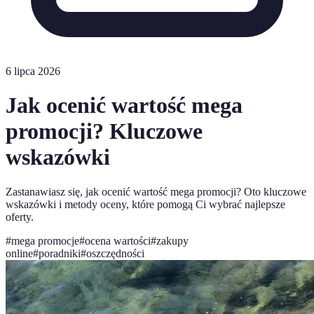
6 lipca 2026
Jak ocenić wartość mega
promocji? Kluczowe
wskazówki
Zastanawiasz się, jak ocenić wartość mega promocji? Oto kluczowe
wskazówki i metody oceny, które pomogą Ci wybrać najlepsze
oferty.
#
mega promocje
#
ocena wartości
#
zakupy
online
#
poradniki
#
oszczędności