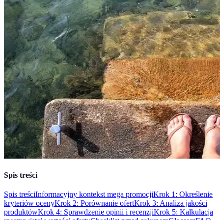
Spis treści
Spis treści
Informacyjny kontekst mega promocji
Krok 1: Określenie
kryteriów oceny
Krok 2: Porównanie ofert
Krok 3: Analiza jakości
produktów
Krok 4: Sprawdzenie opinii i recenzji
Krok 5: Kalkulacja