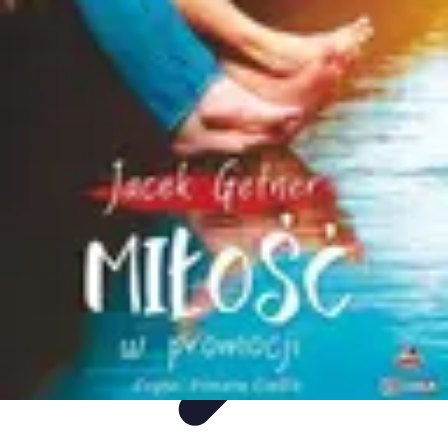
Mega Promocje
Porady zakupowe
Porady
Trendy
Poradniki
Zakupy i promocje
Mega Promocje