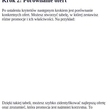
Krok 2: Porównanie ofert
Po ustaleniu kryteriów następnym krokiem jest porównanie
konkretnych ofert. Możesz stworzyć tabelę, w której zestawisz
różne promocje i ich właściwości. Na przykład:
Kryterium
Oferta A
Oferta B
Oferta C
Cena standardowa
100 PLN
120 PLN
95 PLN
Cena promocyjna
70 PLN
100 PLN
90 PLN
Jakość produktu
4.5/5
4.0/5
4.2/5
Dodatkowe koszty
10 PLN
5 PLN
0 PLN
Rzeczywista oszczędność
20 PLN
15 PLN
5 PLN
Dzięki takiej tabeli, możesz szybko zidentyfikować najlepszą ofertę
oraz zrozumieć, która promocja jest najmniej korzystna. To