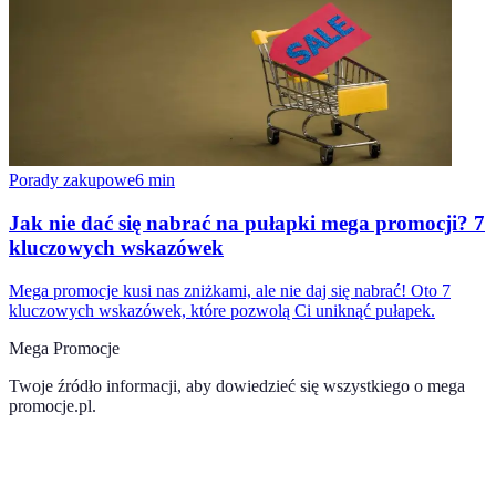
Porady zakupowe
6
min
Jak nie dać się nabrać na pułapki mega promocji? 7
kluczowych wskazówek
Mega promocje kusi nas zniżkami, ale nie daj się nabrać! Oto 7
kluczowych wskazówek, które pozwolą Ci uniknąć pułapek.
Mega Promocje
Twoje źródło informacji, aby dowiedzieć się wszystkiego o
mega
promocje.pl
.