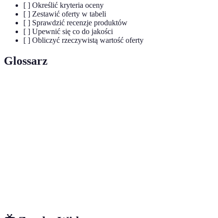
[ ] Określić kryteria oceny
[ ] Zestawić oferty w tabeli
[ ] Sprawdzić recenzje produktów
[ ] Upewnić się co do jakości
[ ] Obliczyć rzeczywistą wartość oferty
Glossarz
Terma
Definicja
Okresowe oferty handlowe z dużymi rabatami
Mega promocja
na wybrane produkty.
Standardowa cena produktu, nieobjęta
Codzienna cena
promocją.
Rzeczywista
Różnica pomiędzy codzienną ceną a ceną
oszczędność
promocyjną.