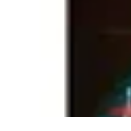
Mega Promocje
Porady zakupowe
Porady
Trendy
Poradniki
Zakupy i promocje
Mega Promocje