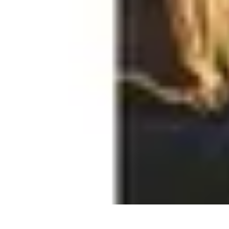
Mega Promocje
Porady zakupowe
Porady
Trendy
Poradniki
Zakupy i promocje
Mega Promocje