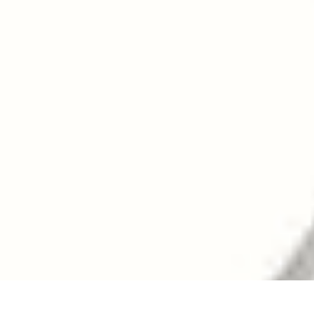
Mega Promocje
Porady zakupowe
Porady
Trendy
Poradniki
Zakupy i promocje
Mega Promocje