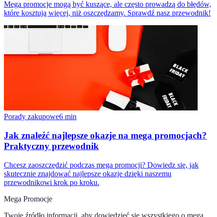
Mega promocje mogą być kuszące, ale często prowadzą do błędów,
które kosztują więcej, niż oszczędzamy. Sprawdź nasz przewodnik!
Porady zakupowe
6
min
Jak znaleźć najlepsze okazje na mega promocjach?
Praktyczny przewodnik
Chcesz zaoszczędzić podczas mega promocji? Dowiedz się, jak
skutecznie znajdować najlepsze okazje dzięki naszemu
przewodnikowi krok po kroku.
Mega Promocje
Twoje źródło informacji, aby dowiedzieć się wszystkiego o
mega