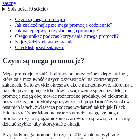
zasoby
Spis treści
(
9
sekcje
)
Czym są mega promocje?
Jak znaleźć najlepsze mega promocje codziennie?
Jak najlepiej wykorzystać mega promocje?
Czego unikać podczas korzystania z mega promocji?
Najczęściej zadawane pytania
Checklist przed zakupem
Czym są mega promocje?
Mega promocje to zniżki oferowane przez różne sklepy i usługi,
które dają możliwość dużych oszczędności na codziennych
zakupach. Są to zwykle okresowe akcje marketingowe, które mają
na celu przyciągnięcie klientów i zwiększenie sprzedaży. Mega
promocje mogą obejmować różnorodne produkty, od elektroniki,
przez odzież, po artykuły spożywcze. Ich popularność wzrosła w
ostatnich latach, zwłaszcza podczas wydarzeń takich jak Black
Friday czy Cyber Monday. Warto zwrócić uwagę, że mega
promocje często są ograniczone czasowo, co sprawia, że musimy
działać szybko, aby skorzystać z okazji.
Przykłady mega promocji to często 50% rabatu na wybrane