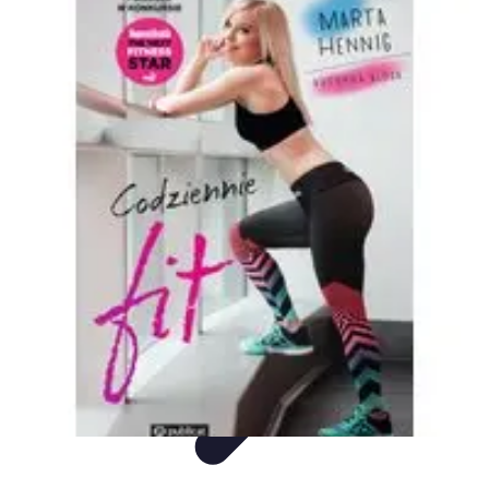
Mega Promocje
Porady zakupowe
Porady
Trendy
Poradniki
Zakupy i promocje
Mega Promocje