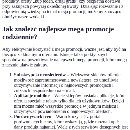
produkty, oferty „kup jeden, drugi gratis” czy bezpłatna dostawa
przy zakupach powyżej określonej kwoty. Działając rozważnie i z
odpowiednią wiedzą na temat mega promocji, możemy znacząco
obniżyć nasze wydatki.
Jak znaleźć najlepsze mega promocje
codziennie?
Aby efektywnie korzystać z mega promocji, ważne jest, aby być na
bieżąco z aktualnymi ofertami. Istnieje kilka praktycznych
sposobów na poszukiwanie najlepszych mega promocji, które mogą
znacznie ułatwić zakupy.
Subskrypcja newsletterów
– Większość sklepów oferuje
możliwość zaprenumerowania newslettera, co umożliwia
otrzymywanie informacji o najnowszych promocjach i
zniżkach bezpośrednio na e-mail.
Aplikacje mobilne
– Wiele sklepów posiada aplikacje, które
oferują specjalne rabaty tylko dla ich użytkowników. Dzięki
nim można mieć wszystkie promocje w jednym miejscu i
otrzymywać powiadomienia o najnowszych ofertach.
Porównywarki cen
– Warto korzystać z portali
porównujących ceny, które wskazują, gdzie można kupić
dany produkt najtaniej. Wiele z tych serwisów dostępnych jest