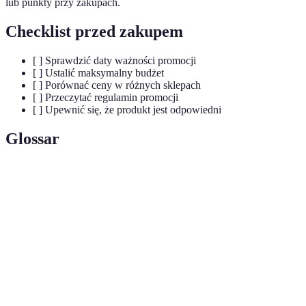
lub punkty przy zakupach.
Checklist przed zakupem
[ ] Sprawdzić daty ważności promocji
[ ] Ustalić maksymalny budżet
[ ] Porównać ceny w różnych sklepach
[ ] Przeczytać regulamin promocji
[ ] Upewnić się, że produkt jest odpowiedni
Glossar
Terme
Définition
Zniżki oferowane przez sklepy, umożliwiające
Mega promocje
dużą oszczędność.
Lista zakupów
Spis produktów, które zamierzamy kupić.
Program
System nagród w sklepach, oferujący zniżki dla
lojalnościowy
stałych klientów.