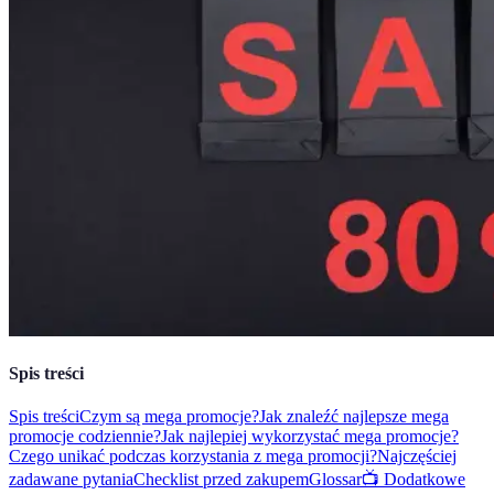
Spis treści
Spis treści
Czym są mega promocje?
Jak znaleźć najlepsze mega
promocje codziennie?
Jak najlepiej wykorzystać mega promocje?
Czego unikać podczas korzystania z mega promocji?
Najczęściej
zadawane pytania
Checklist przed zakupem
Glossar
📺 Dodatkowe