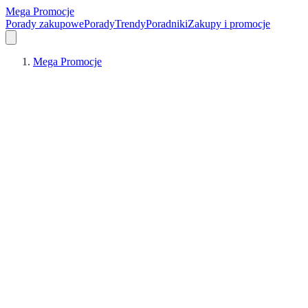
Mega Promocje
Porady zakupowe
Porady
Trendy
Poradniki
Zakupy i promocje
Mega Promocje