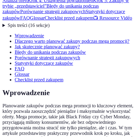
Analiza ofert
Krok 4: Ustawienia powiadomień
Krok 5: Zakupy w
trybie „przedstawiciel”
Błędy do unikania podczas
zakupów
Porównanie strategii zakupowych
Statystyki dotyczące
zakupów
FAQ
Glossar
Checklist przed zakupem
📺 Ressource Vidéo
Spis treści
(
16
sekcje
)
Wprowadzenie
Dlaczego warto planować zakupy podczas mega promocji?
Jak skutecznie planować zakupy?
Błędy do unikania podczas zakupów
Porównanie strategii zakupowych
Statystyki dotyczące zakupów
FAQ
Glossar
Checklist przed zakupem
Wprowadzenie
Planowanie zakupów podczas mega promocji to kluczowy element,
który pozwala zaoszczędzić pieniądze i maksymalnie wykorzystać
oferty. Mega promocje, takie jak Black Friday czy Cyber Monday,
przyciągają miliony konsumentów, ale bez odpowiedniego
przygotowania można stracić nie tylko pieniądze, ale i czas. W tym
artykule przedstawimy praktyczny przewodnik krok po kroku, jak