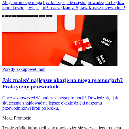
Mega promocje mogą być kuszące, ale często prowadzą do błędów,
które kosztują więcej, niż oszczędzamy. Sprawdź nasz przewodnik!
Porady zakupowe
6
min
Jak znaleźć najlepsze okazje na mega promocjach?
Praktyczny przewodnik
Chcesz zaoszczędzić podczas mega promocji? Dowiedz się, jak
skutecznie znajdować najlepsze okazje dzięki naszemu
przewodnikowi krok po kroku.
Mega Promocje
Twoje źródło informacji, aby dowiedzieć się wszystkiego o
mega