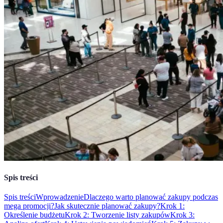
Spis treści
Spis treści
Wprowadzenie
Dlaczego warto planować zakupy podczas
mega promocji?
Jak skutecznie planować zakupy?
Krok 1:
Określenie budżetu
Krok 2: Tworzenie listy zakupów
Krok 3: