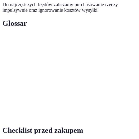
Do najczęstszych błędów zaliczamy purchasowanie rzeczy
impulsywnie oraz ignorowanie kosztów wysyłki.
Glossar
Terme
Définition
Okazje zakupowe odbywające się w określonych
Mega
terminach, podczas których ceny produktów znacznie
promocje
spadają.
Listy
Spis produktów, które użytkownicy planują zakupić,
zakupowe
mający na celu lepszą organizację zakupów.
Ustalona suma pieniędzy, którą użytkownicy planują
Budżet
przeznaczyć na zakupy.
Checklist przed zakupem