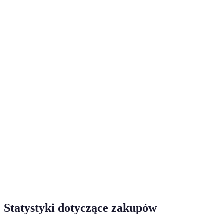
Strategia
Zalety
Wady
Opinie
Oszczędność
Większość
Planowanie z
pieniędzy,
Wymaga
kupujących
wyprzedzeniem
minimalizacja
czasu
poleca
stresu
Ryzyko
Przyjemność,
Często
Impulsywne
niskiej
szybkie
prowadzi do
zakupy
jakości
decyzje
rozczarowania
produktów
Często
Wsparcie
Zakupy
Możliwość
oceniane jako
bliskich,
grupowe
konfliktów
bardziej
dobra zabawa
enjoyable
Statystyki dotyczące zakupów