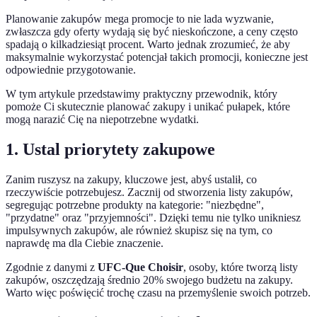
Planowanie zakupów mega promocje to nie lada wyzwanie,
zwłaszcza gdy oferty wydają się być nieskończone, a ceny często
spadają o kilkadziesiąt procent. Warto jednak zrozumieć, że aby
maksymalnie wykorzystać potencjał takich promocji, konieczne jest
odpowiednie przygotowanie.
W tym artykule przedstawimy praktyczny przewodnik, który
pomoże Ci skutecznie planować zakupy i unikać pułapek, które
mogą narazić Cię na niepotrzebne wydatki.
1. Ustal priorytety zakupowe
Zanim ruszysz na zakupy, kluczowe jest, abyś ustalił, co
rzeczywiście potrzebujesz. Zacznij od stworzenia listy zakupów,
segregując potrzebne produkty na kategorie: "niezbędne",
"przydatne" oraz "przyjemności". Dzięki temu nie tylko unikniesz
impulsywnych zakupów, ale również skupisz się na tym, co
naprawdę ma dla Ciebie znaczenie.
Zgodnie z danymi z
UFC-Que Choisir
, osoby, które tworzą listy
zakupów, oszczędzają średnio 20% swojego budżetu na zakupy.
Warto więc poświęcić trochę czasu na przemyślenie swoich potrzeb.