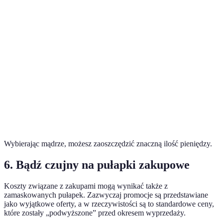
Produ
-
Gwarancja
1 rok
2 lata
1 rok
najlep
gwara
Produ
Opinie
-
4/5
4.5/5
3.9/5
klientów
najlep
opinie
Wybierając mądrze, możesz zaoszczędzić znaczną ilość pieniędzy.
6. Bądź czujny na pułapki zakupowe
Koszty związane z zakupami mogą wynikać także z
zamaskowanych pułapek. Zazwyczaj promocje są przedstawiane
jako wyjątkowe oferty, a w rzeczywistości są to standardowe ceny,
które zostały „podwyższone” przed okresem wyprzedaży.