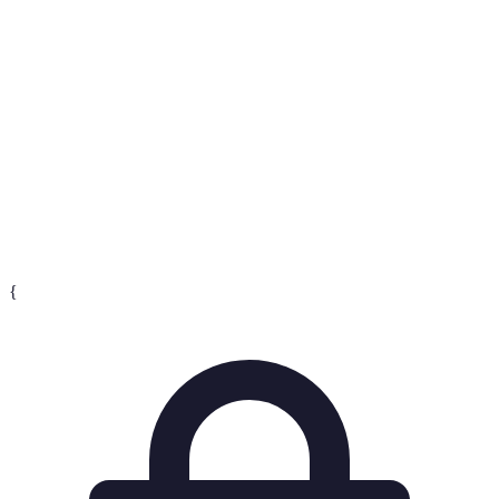
Mega
Wyprzedaże z najwyższymi rabatami, które odbywają
promocje
się w określonych porach roku.
Historia
Zestawienie zmian cen danego produktu w czasie,
ceny
używane do oceny, czy oferta jest korzystna.
Budżet
Kwota, którą zamierzamy wydać na zakupy, aby
zakupowy
uniknąć nieprzemyślanych wydatków.
{