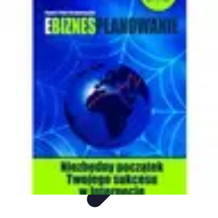
Mega Promocje
Porady zakupowe
Porady
Trendy
Poradniki
Zakupy i promocje
Mega Promocje