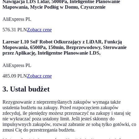
Nawigacja LDS Lidar, 5000Pa, Inteligentne Planowanie
Mapowania, Mycie Podłóg w Domu, Czyszczenie
AliExpress PL
576.31
PLN
Zobacz cenę
Laresar L10 SoF Robot Odkurzający z LiDAR, Funkcją
Mopowania, 6500Pa, 150min, Bezprzewodowy, Sterowanie
przez Aplikację, Inteligentne Planowanie LDS,
AliExpress PL
485.09
PLN
Zobacz cenę
3. Ustal budżet
Rezygnowanie z nieprzemyślanych zakupów wymaga także
ustalenia budżetu na zakupy. Przed rozpoczęciem zakupów
zdecyduj, ile pieniędzy możesz przeznaczyć na zakupy i staraj się
nie wykraczać poza ustalony limit. Jeśli jesteś skłonny do
impulsywnych zakupów, rozważ zabranie ze sobą tylko gotówki, co
zmusi Cię do przestrzegania budżetu.