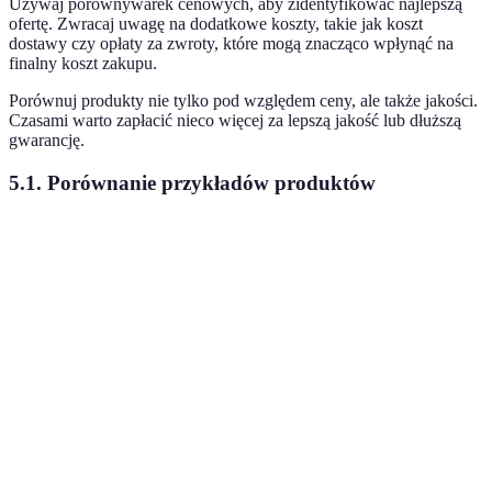
Używaj porównywarek cenowych, aby zidentyfikować najlepszą
ofertę. Zwracaj uwagę na dodatkowe koszty, takie jak koszt
dostawy czy opłaty za zwroty, które mogą znacząco wpłynąć na
finalny koszt zakupu.
Porównuj produkty nie tylko pod względem ceny, ale także jakości.
Czasami warto zapłacić nieco więcej za lepszą jakość lub dłuższą
gwarancję.
5.1. Porównanie przykładów produktów
Kryterium
Produkt A
Produkt B
Produkt C
Verdi
Produ
-
Cena
100 PLN
120 PLN
90 PLN
najlep
cena
Produ
-
Wydajność
8/10
9/10
7/10
najlep
wydaj