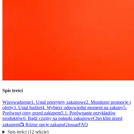
Spis treści
Wprowadzenie
1. Ustal priorytety zakupowe
2. Monitoruj promocje i
oferty
3. Ustal budżet
4. Wybierz odpowiedni moment na zakupy
5.
Porównuj ceny przed zakupem
5.1. Porównanie przykładów
produktów
6. Bądź czujny na pułapki zakupowe
Checklist przed
zakupem
📺 Różne opcje zakupu
Glossar
FAQ
Spis treści
(
12
sekcje
)