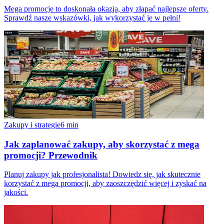
Mega promocje to doskonała okazja, aby złapać najlepsze oferty.
Sprawdź nasze wskazówki, jak wykorzystać je w pełni!
Zakupy i strategie
6
min
Jak zaplanować zakupy, aby skorzystać z mega
promocji? Przewodnik
Planuj zakupy jak profesjonalista! Dowiedz się, jak skutecznie
korzystać z mega promocji, aby zaoszczędzić więcej i zyskać na
jakości.