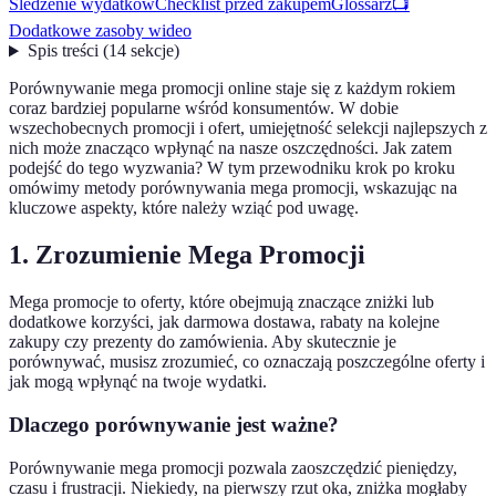
Śledzenie wydatków
Checklist przed zakupem
Glossarz
📺
Dodatkowe zasoby wideo
Spis treści
(
14
sekcje
)
Porównywanie mega promocji online staje się z każdym rokiem
coraz bardziej popularne wśród konsumentów. W dobie
wszechobecnych promocji i ofert, umiejętność selekcji najlepszych z
nich może znacząco wpłynąć na nasze oszczędności. Jak zatem
podejść do tego wyzwania? W tym przewodniku krok po kroku
omówimy metody porównywania mega promocji, wskazując na
kluczowe aspekty, które należy wziąć pod uwagę.
1. Zrozumienie Mega Promocji
Mega promocje to oferty, które obejmują znaczące zniżki lub
dodatkowe korzyści, jak darmowa dostawa, rabaty na kolejne
zakupy czy prezenty do zamówienia. Aby skutecznie je
porównywać, musisz zrozumieć, co oznaczają poszczególne oferty i
jak mogą wpłynąć na twoje wydatki.
Dlaczego porównywanie jest ważne?
Porównywanie mega promocji pozwala zaoszczędzić pieniędzy,
czasu i frustracji. Niekiedy, na pierwszy rzut oka, zniżka mogłaby