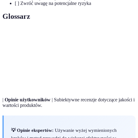
[ ] Zwróć uwagę na potencjalne ryzyka
Glossarz
Terme
Définition
Mega
Oferty z dużymi rabatami lub dodatkowymi
promocje
korzyściami.
Porównywarki
Narzędzia online do porównania cen produktów
cen
w różnych sklepach.
|
Opinie użytkowników
| Subiektywne recenzje dotyczące jakości i
wartości produktów.
💡 Opinie ekspertów:
Używanie wyżej wymienionych
kroków i metod prowadzi do większej efektywności w