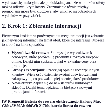
wydawać się atrakcyjna, ale po dokładnej analizie warunków oferty
można odkryć ukryte koszty. Zrozumienie różnic między
promocjami może być kluczowe, aby uniknąć niepotrzebnych
wydatków w przyszłości.
2. Krok 1: Zbieranie Informacji
Pierwszym krokiem w porównywaniu mega promocji jest zebranie
jak najwięcej informacji na temat ofert, które cię interesują. Możesz
to zrobić na kilka sposobów:
Wyszukiwarki cenowe:
Skorzystaj z wyszukiwarek
cenowych, które porównują produkty z różnych sklepów
online. Dzięki nim zyskasz wgląd w aktualne ceny oraz
promocje.
Strony z recenzjami:
Przeczytaj opinie i recenzje innych
klientów. Wiele osób dzieli się swoimi doświadczeniami
zakupowymi, co pozwala lepiej ocenić jakość produktów.
Newslettery:
Zapisz się do newsletterów ulubionych
sklepów. Dzięki temu będziesz na bieżąco z nowymi
promocjami i ofertami.
[W Promocji] Bateria do roweru elektrycznego Hailong Max
G80 48V20Ah 960Wh 21700, bateria litowa do roweru