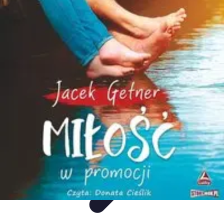
Mega Promocje
Porady zakupowe
Porady
Trendy
Poradniki
Zakupy i promocje
Mega Promocje