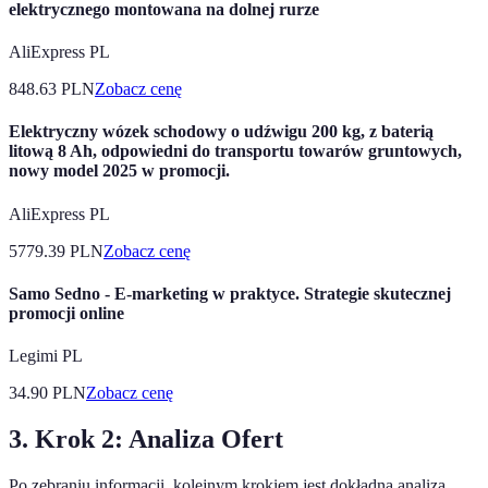
elektrycznego montowana na dolnej rurze
AliExpress PL
848.63
PLN
Zobacz cenę
Elektryczny wózek schodowy o udźwigu 200 kg, z baterią
litową 8 Ah, odpowiedni do transportu towarów gruntowych,
nowy model 2025 w promocji.
AliExpress PL
5779.39
PLN
Zobacz cenę
Samo Sedno - E-marketing w praktyce. Strategie skutecznej
promocji online
Legimi PL
34.90
PLN
Zobacz cenę
3. Krok 2: Analiza Ofert
Po zebraniu informacji, kolejnym krokiem jest dokładna analiza