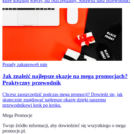
które kosztują więcej, niż oszczędzamy. Sprawdź nasz przewodnik!
Porady zakupowe
6
min
Jak znaleźć najlepsze okazje na mega promocjach?
Praktyczny przewodnik
Chcesz zaoszczędzić podczas mega promocji? Dowiedz się, jak
skutecznie znajdować najlepsze okazje dzięki naszemu
przewodnikowi krok po kroku.
Mega Promocje
Twoje źródło informacji, aby dowiedzieć się wszystkiego o
mega
promocje.pl
.