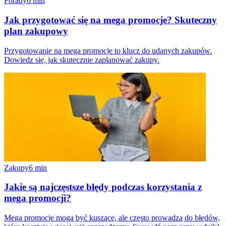
Porady
6
min
Jak przygotować się na mega promocje? Skuteczny
plan zakupowy
Przygotowanie na mega promocje to klucz do udanych zakupów.
Dowiedz się, jak skutecznie zaplanować zakupy.
Zakupy
6
min
Jakie są najczęstsze błędy podczas korzystania z
mega promocji?
Mega promocje mogą być kuszące, ale często prowadzą do błędów,