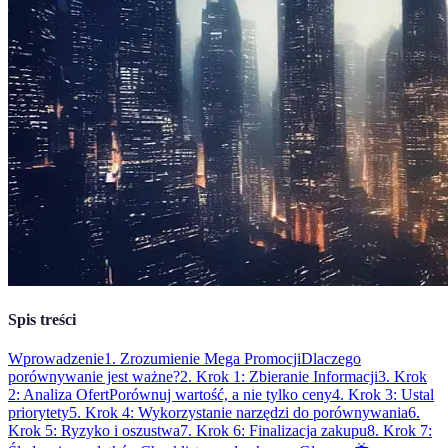
Spis treści
Wprowadzenie
1. Zrozumienie Mega Promocji
Dlaczego
porównywanie jest ważne?
2. Krok 1: Zbieranie Informacji
3. Krok
2: Analiza Ofert
Porównuj wartość, a nie tylko ceny
4. Krok 3: Ustal
priorytety
5. Krok 4: Wykorzystanie narzędzi do porównywania
6.
Krok 5: Ryzyko i oszustwa
7. Krok 6: Finalizacja zakupu
8. Krok 7: