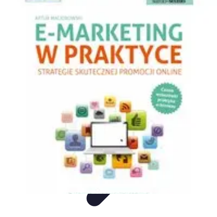
Mega Promocje
Porady zakupowe
Porady
Trendy
Poradniki
Zakupy i promocje
Mega Promocje