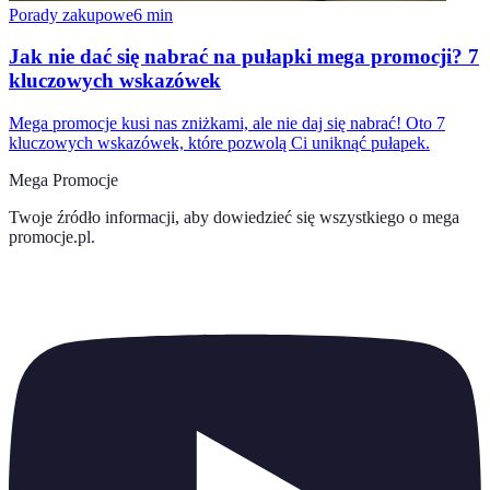
Porady zakupowe
6
min
Jak nie dać się nabrać na pułapki mega promocji? 7
kluczowych wskazówek
Mega promocje kusi nas zniżkami, ale nie daj się nabrać! Oto 7
kluczowych wskazówek, które pozwolą Ci uniknąć pułapek.
Mega Promocje
Twoje źródło informacji, aby dowiedzieć się wszystkiego o
mega
promocje.pl
.