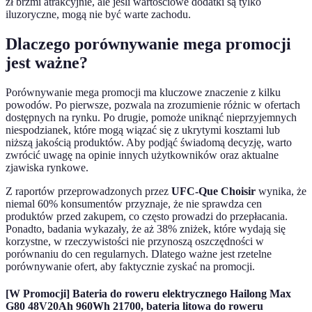
zł brzmi atrakcyjnie, ale jeśli wartościowe dodatki są tylko
iluzoryczne, mogą nie być warte zachodu.
Dlaczego porównywanie mega promocji
jest ważne?
Porównywanie mega promocji ma kluczowe znaczenie z kilku
powodów. Po pierwsze, pozwala na zrozumienie różnic w ofertach
dostępnych na rynku. Po drugie, pomoże uniknąć nieprzyjemnych
niespodzianek, które mogą wiązać się z ukrytymi kosztami lub
niższą jakością produktów. Aby podjąć świadomą decyzję, warto
zwrócić uwagę na opinie innych użytkowników oraz aktualne
zjawiska rynkowe.
Z raportów przeprowadzonych przez
UFC-Que Choisir
wynika, że
niemal 60% konsumentów przyznaje, że nie sprawdza cen
produktów przed zakupem, co często prowadzi do przepłacania.
Ponadto, badania wykazały, że aż 38% zniżek, które wydają się
korzystne, w rzeczywistości nie przynoszą oszczędności w
porównaniu do cen regularnych. Dlatego ważne jest rzetelne
porównywanie ofert, aby faktycznie zyskać na promocji.
[W Promocji] Bateria do roweru elektrycznego Hailong Max
G80 48V20Ah 960Wh 21700, bateria litowa do roweru