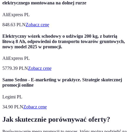
elektrycznego montowana na dolnej rurze
AliExpress PL
848.63
PLN
Zobacz cenę
Elektryczny wózek schodowy o udźwigu 200 kg, z baterią
litową 8 Ah, odpowiedni do transportu towarów gruntowych,
nowy model 2025 w promocji.
AliExpress PL
5779.39
PLN
Zobacz cenę
Samo Sedno - E-marketing w praktyce. Strategie skutecznej
promocji online
Legimi PL
34.90
PLN
Zobacz cenę
Jak skutecznie porównywać oferty?
Porównywanie mega promocji to proces, który można podzielić na