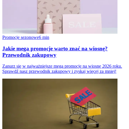
Promocje sezonowe
6
min
Jakie mega promocje warto znać na wiosnę?
Przewodnik zakupowy
Zanurz się w najważniejsze mega promocje na wiosnę 2026 roku.
Sprawdź nasz przewodnik zakupowy i zyskaj więcej za mniej!