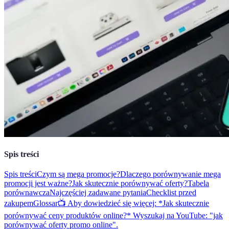
Spis treści
Spis treści
Czym są mega promocje?
Dlaczego porównywanie mega
promocji jest ważne?
Jak skutecznie porównywać oferty?
Tabela
porównawcza
Najczęściej zadawane pytania
Checklist przed
zakupem
Glossar
📺 Aby dowiedzieć się więcej: *Jak skutecznie
porównywać ceny produktów online?* Wyszukaj na YouTube: "jak
porównywać oferty promo online".