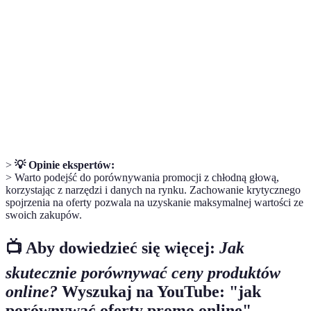
Mega
Wyjątkowe oferty z dużymi zniżkami na
promocje
produkty lub usługi.
Porównywarki
Narzędzia online umożliwiające porównanie cen
cenowe
z różnych sklepów.
Pułapki
Sztuczki cenowe mające na celu wprowadzenie
marketingowe
konsumentów w błąd co do wartości oferty.
>
💡 Opinie ekspertów:
> Warto podejść do porównywania promocji z chłodną głową,
korzystając z narzędzi i danych na rynku. Zachowanie krytycznego
spojrzenia na oferty pozwala na uzyskanie maksymalnej wartości ze
swoich zakupów.
📺 Aby dowiedzieć się więcej:
Jak
skutecznie porównywać ceny produktów
online?
Wyszukaj na YouTube: "jak
porównywać oferty promo online".