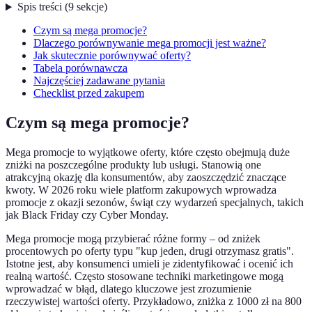
Spis treści
(
9
sekcje
)
Czym są mega promocje?
Dlaczego porównywanie mega promocji jest ważne?
Jak skutecznie porównywać oferty?
Tabela porównawcza
Najczęściej zadawane pytania
Checklist przed zakupem
Czym są mega promocje?
Mega promocje to wyjątkowe oferty, które często obejmują duże
zniżki na poszczególne produkty lub usługi. Stanowią one
atrakcyjną okazję dla konsumentów, aby zaoszczędzić znaczące
kwoty. W 2026 roku wiele platform zakupowych wprowadza
promocje z okazji sezonów, świąt czy wydarzeń specjalnych, takich
jak Black Friday czy Cyber Monday.
Mega promocje mogą przybierać różne formy – od zniżek
procentowych po oferty typu "kup jeden, drugi otrzymasz gratis".
Istotne jest, aby konsumenci umieli je zidentyfikować i ocenić ich
realną wartość. Często stosowane techniki marketingowe mogą
wprowadzać w błąd, dlatego kluczowe jest zrozumienie
rzeczywistej wartości oferty. Przykładowo, zniżka z 1000 zł na 800