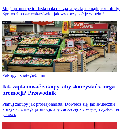
Mega promocje to doskonała okazja, aby złapać najlepsze oferty.
Sprawdź nasze wskazówki, jak wykorzystać je w pełni!
Zakupy i strategie
6
min
Jak zaplanować zakupy, aby skorzystać z mega
promocji? Przewodnik
Planuj zakupy jak profesjonalista! Dowiedz się, jak skutecznie
korzystać z mega promocji, aby zaoszczędzić więcej i zyskać na
jakości.