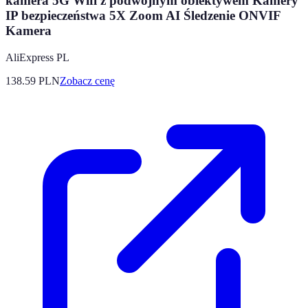
kamera 5G Wifi z podwójnym obiektywem Kamery
IP bezpieczeństwa 5X Zoom AI Śledzenie ONVIF
Kamera
AliExpress PL
138.59
PLN
Zobacz cenę