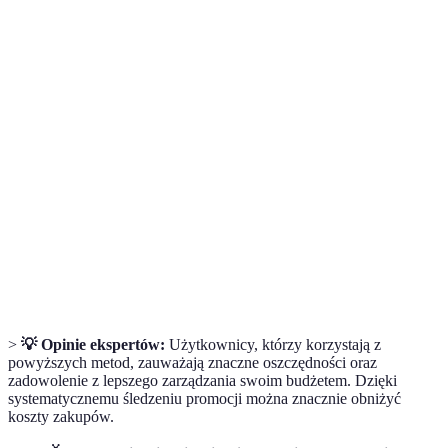
Terme
Définition
Mega
Wyjątkowe oferty zakupowe dostępne przez
Promocje
ograniczony czas.
Porównywarka
Narzędzie internetowe umożliwiające
cenowa
porównanie cen produktów w różnych sklepach.
Program nagród oferowany przez sklepy, który
Program
umożliwia zbieranie punktów i uzyskiwanie
Lojalnościowy
zniżek.
>
💡 Opinie ekspertów:
Użytkownicy, którzy korzystają z
powyższych metod, zauważają znaczne oszczędności oraz
zadowolenie z lepszego zarządzania swoim budżetem. Dzięki
systematycznemu śledzeniu promocji można znacznie obniżyć
koszty zakupów.