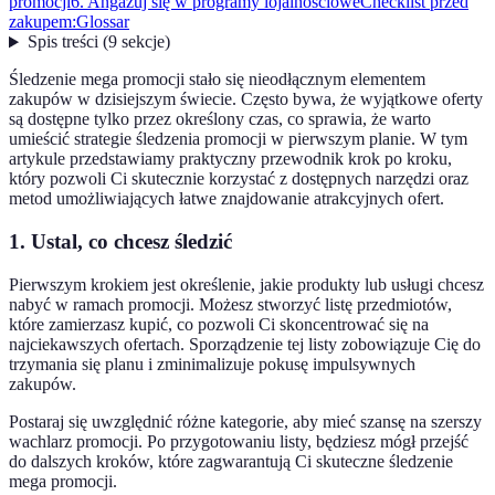
promocji
6. Angażuj się w programy lojalnościowe
Checklist przed
zakupem:
Glossar
Spis treści
(
9
sekcje
)
Śledzenie mega promocji stało się nieodłącznym elementem
zakupów w dzisiejszym świecie. Często bywa, że wyjątkowe oferty
są dostępne tylko przez określony czas, co sprawia, że warto
umieścić strategie śledzenia promocji w pierwszym planie. W tym
artykule przedstawiamy praktyczny przewodnik krok po kroku,
który pozwoli Ci skutecznie korzystać z dostępnych narzędzi oraz
metod umożliwiających łatwe znajdowanie atrakcyjnych ofert.
1. Ustal, co chcesz śledzić
Pierwszym krokiem jest określenie, jakie produkty lub usługi chcesz
nabyć w ramach promocji. Możesz stworzyć listę przedmiotów,
które zamierzasz kupić, co pozwoli Ci skoncentrować się na
najciekawszych ofertach. Sporządzenie tej listy zobowiązuje Cię do
trzymania się planu i zminimalizuje pokusę impulsywnych
zakupów.
Postaraj się uwzględnić różne kategorie, aby mieć szansę na szerszy
wachlarz promocji. Po przygotowaniu listy, będziesz mógł przejść
do dalszych kroków, które zagwarantują Ci skuteczne śledzenie
mega promocji.