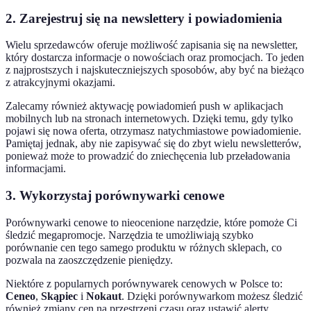
2. Zarejestruj się na newslettery i powiadomienia
Wielu sprzedawców oferuje możliwość zapisania się na newsletter,
który dostarcza informacje o nowościach oraz promocjach. To jeden
z najprostszych i najskuteczniejszych sposobów, aby być na bieżąco
z atrakcyjnymi okazjami.
Zalecamy również aktywację powiadomień push w aplikacjach
mobilnych lub na stronach internetowych. Dzięki temu, gdy tylko
pojawi się nowa oferta, otrzymasz natychmiastowe powiadomienie.
Pamiętaj jednak, aby nie zapisywać się do zbyt wielu newsletterów,
ponieważ może to prowadzić do zniechęcenia lub przeładowania
informacjami.
3. Wykorzystaj porównywarki cenowe
Porównywarki cenowe to nieocenione narzędzie, które pomoże Ci
śledzić megapromocje. Narzędzia te umożliwiają szybko
porównanie cen tego samego produktu w różnych sklepach, co
pozwala na zaoszczędzenie pieniędzy.
Niektóre z popularnych porównywarek cenowych w Polsce to:
Ceneo
,
Skąpiec
i
Nokaut
. Dzięki porównywarkom możesz śledzić
również zmiany cen na przestrzeni czasu oraz ustawić alerty