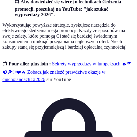
📺 Aby dowiedzieć się więcej o technikach śledzenia
promocji, poszukaj na YouTube: "jak szukać
wyprzedaży 2026".
Wykorzystując powyższe strategie, zyskujesz narzędzia do
efektywnego śledzenia mega promocji. Każdy ze sposobów ma
swoje zalety, które pomogą Ci stać się bardziej świadomym
konsumentem i uniknąć przegapiania najlepszych ofert. Niech
zakupy staną się przyjemniejszą i bardziej opłacalną czynnością!
📺
Pour aller plus loin :
Sekrety wyprzedaży w lumpeksach 🔥💸
🧥🔎✨❤️🔥 Zobacz jak znaleźć prawdziwe okazje w
ciucholandach! #2026
sur YouTube