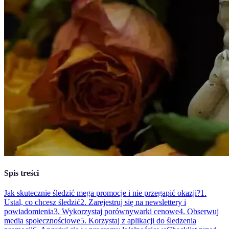
Spis treści
Jak skutecznie śledzić mega promocje i nie przegapić okazji?
1.
Ustal, co chcesz śledzić
2. Zarejestruj się na newslettery i
powiadomienia
3. Wykorzystaj porównywarki cenowe
4. Obserwuj
media społecznościowe
5. Korzystaj z aplikacji do śledzenia