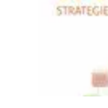
Mega Promocje
Porady zakupowe
Porady
Trendy
Poradniki
Zakupy i promocje
Mega Promocje