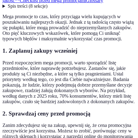
jakość**
Checklist przed mega promocjami
Glossary
Spis treści
(
8
sekcje
)
Mega promocje to czas, który przyciąga wielu kupujących w
poszukiwaniu najlepszych okazji. Jednak z tą radością często wiążą
się pułapki, które mogą prowadzić do nieprzemyślanych zakupów.
Oto pięć kluczowych wskazówek, które pomogą Ci uniknąć
typowych błędów i maksymalnie wykorzystać czas promocji.
1.
Zaplanuj zakupy wcześniej
Przed rozpoczęciem mega promocji, warto sporządzić listę
przedmiotów, które naprawdę potrzebujesz. Zastanów się, jakie
produkty są Ci niezbędne, a które są tylko pragnieniami. Ustal
priorytety według tego, co jest dla Ciebie najważniejsze. Badania
pokazują, że ludzie, którzy podejmują dobrze przemyślane decyzje
zakupowe, rzadziej żałują dokonanych wyborów. Na przykład,
według danych z 2025 roku, 70% konsumentów, którzy mieli listę
zakupów, czuło się bardziej zadowolonych z dokonanych zakupów.
2.
Sprawdzaj ceny przed promocją
Zanim zdecydujesz się na zakup, upewnij się, że cena promocyjna
rzeczywiście jest korzystna. Możesz to zrobić, porównując ceny w
różnych sklepach i korzystając z narzędzi online do monitorowania