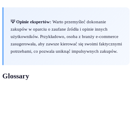
💡 Opinie ekspertów:
Warto przemyśleć dokonanie
zakupów w oparciu o zaufane źródła i opinie innych
użytkowników. Przykładowo, osoba z branży e-commerce
zasugerowała, aby zawsze kierować się swoimi faktycznymi
potrzebami, co pozwala uniknąć impulsywnych zakupów.
Glossary
Terme
Définition
Mega
Okres obniżonych cen na różne produkty,
promocja
przyciągający wielu kupujących
Listy
Narzędzie, które pomaga w planowaniu zakupów i