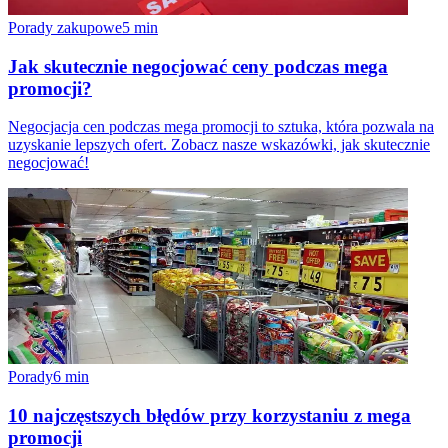
Porady zakupowe
5
min
Jak skutecznie negocjować ceny podczas mega
promocji?
Negocjacja cen podczas mega promocji to sztuka, która pozwala na
uzyskanie lepszych ofert. Zobacz nasze wskazówki, jak skutecznie
negocjować!
Porady
6
min
10 najczęstszych błędów przy korzystaniu z mega
promocji