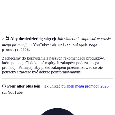
zakupów
unikaniu impulsywnych decyzji
Koszty
Wydatki związane z zakupem, takie jak wysyłka czy
dodatkowe
opłaty serwisowe
>
📺 Aby dowiedzieć się więcej:
Jak skutecznie kupować w czasie
mega promocji
, na YouTube:
jak unikać pułapek mega
.
promocji 2026
Zachęcamy do korzystania z naszych rekomendacji produktów,
które pomogą Ci dokonać mądrych zakupów podczas mega
promocji. Pamiętaj, aby przed zakupem przeanalizować swoje
potrzeby i zawsze być dobrze poinformowanym!
📺
Pour aller plus loin :
jak unikać pułapek mega promocji 2026
sur YouTube