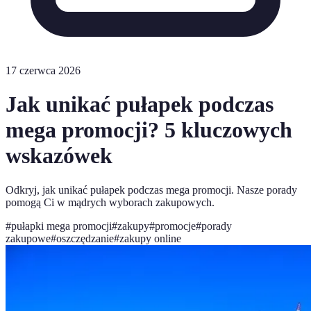
17 czerwca 2026
Jak unikać pułapek podczas
mega promocji? 5 kluczowych
wskazówek
Odkryj, jak unikać pułapek podczas mega promocji. Nasze porady
pomogą Ci w mądrych wyborach zakupowych.
#
pułapki mega promocji
#
zakupy
#
promocje
#
porady
zakupowe
#
oszczędzanie
#
zakupy online