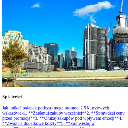
Spis treści
Jak unikać pułapek podczas mega promocji? 5 kluczowych
wskazówek
1. **Zaplanuj zakupy wcześniej**
2. **Sprawdzaj ceny
przed promocją**
3. **Unikaj zakupów pod wpływem emocji**
4.
**Zważ na dodatkowe koszty**
5. **Zainwestuj w