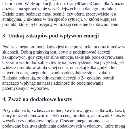
historii cen. Wiele aplikacji, jak np. CamelCamelCamel dla Amazon,
pozwala na sprawdzenie wcześniejszych cen danego produktu.
Dzięki temu będziesz mógł ocenić, czy oferta rzeczywiście jest
atrakcyjna. Unikniesz w ten sposób sytuacji, w której kupujesz
produkt, który był dostępny w niższej cenie nie tak dawno temu.
3.
Unikaj zakupów pod wpływem emocji
Podczas mega promocji łatwo jest ulec presji reklam oraz tłumów w
sklepach. Dobrą praktyką jest, aby nie podejmować decyzji
zakupowych, gdy czujesz silne emocje, takie jak podekscytowanie.
Czasami warto dać sobie chwilę na przemyślenie. Na przykład, jeśli
widzisz produkt w atrakcyjnej cenie, odczekaj kilka godzin lub
nawet do następnego dnia, zanim zdecydujesz się na zakup.
Badania pokazują, że odroczenie decyzji o 24 godziny potrafi
znacząco wpłynąć na naszą zdolność do podejmowania
przemyślanych wyborów.
4.
Zważ na dodatkowe koszty
Przy zakupach, zwłaszcza online, zwróć uwagę na całkowity koszt,
który może obejmować nie tylko cenę produktu, ale również koszty
wysyłki czy dodatkowe opłaty. Czasami mega promocje są
podawane bez uwzględnienia dodatkowych wydatków, które mogą