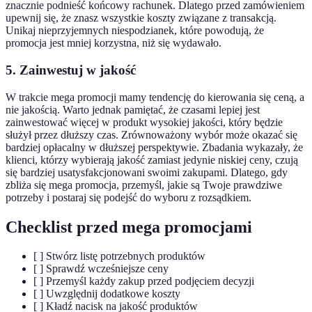
znacznie podnieść końcowy rachunek. Dlatego przed zamówieniem
upewnij się, że znasz wszystkie koszty związane z transakcją.
Unikaj nieprzyjemnych niespodzianek, które powodują, że
promocja jest mniej korzystna, niż się wydawało.
5.
Zainwestuj w jakość
W trakcie mega promocji mamy tendencję do kierowania się ceną, a
nie jakością. Warto jednak pamiętać, że czasami lepiej jest
zainwestować więcej w produkt wysokiej jakości, który będzie
służył przez dłuższy czas. Zrównoważony wybór może okazać się
bardziej opłacalny w dłuższej perspektywie. Zbadania wykazały, że
klienci, którzy wybierają jakość zamiast jedynie niskiej ceny, czują
się bardziej usatysfakcjonowani swoimi zakupami. Dlatego, gdy
zbliża się mega promocja, przemyśl, jakie są Twoje prawdziwe
potrzeby i postaraj się podejść do wyboru z rozsądkiem.
Checklist przed mega promocjami
[ ] Stwórz listę potrzebnych produktów
[ ] Sprawdź wcześniejsze ceny
[ ] Przemyśl każdy zakup przed podjęciem decyzji
[ ] Uwzględnij dodatkowe koszty
[ ] Kładź nacisk na jakość produktów