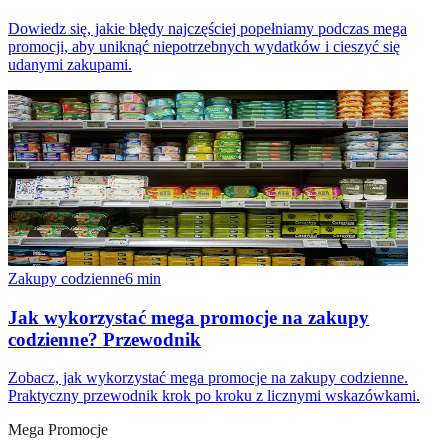
Dowiedz się, jakie błędy najczęściej popełniamy podczas mega
promocji, aby uniknąć niepotrzebnych wydatków i cieszyć się
udanymi zakupami.
Zakupy codzienne
6
min
Jak wykorzystać mega promocje na zakupy
codzienne? Przewodnik
Zobacz, jak wykorzystać mega promocje na zakupy codzienne.
Praktyczny przewodnik krok po kroku z licznymi wskazówkami.
Mega Promocje