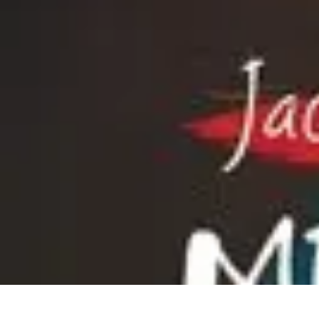
Mega Promocje
Porady zakupowe
Porady
Trendy
Poradniki
Zakupy i promocje
Mega Promocje