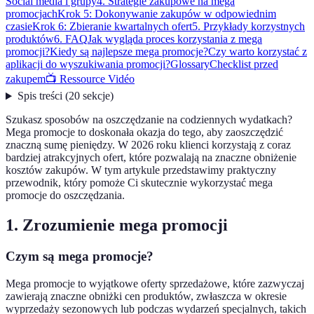
Social media i grupy
4. Strategie zakupowe na mega
promocjach
Krok 5: Dokonywanie zakupów w odpowiednim
czasie
Krok 6: Zbieranie kwartalnych ofert
5. Przykłady korzystnych
produktów
6. FAQ
Jak wygląda proces korzystania z mega
promocji?
Kiedy są najlepsze mega promocje?
Czy warto korzystać z
aplikacji do wyszukiwania promocji?
Glossary
Checklist przed
zakupem
📺 Ressource Vidéo
Spis treści
(
20
sekcje
)
Szukasz sposobów na oszczędzanie na codziennych wydatkach?
Mega promocje to doskonała okazja do tego, aby zaoszczędzić
znaczną sumę pieniędzy. W 2026 roku klienci korzystają z coraz
bardziej atrakcyjnych ofert, które pozwalają na znaczne obniżenie
kosztów zakupów. W tym artykule przedstawimy praktyczny
przewodnik, który pomoże Ci skutecznie wykorzystać mega
promocje do oszczędzania.
1. Zrozumienie mega promocji
Czym są mega promocje?
Mega promocje to wyjątkowe oferty sprzedażowe, które zazwyczaj
zawierają znaczne obniżki cen produktów, zwłaszcza w okresie
wyprzedaży sezonowych lub podczas wydarzeń specjalnych, takich