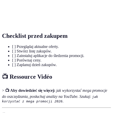
cen
najniższej cenie.
Program
System nagród dla stałych klientów, oferujący
lojalnościowy
zniżki lub punkty za zakupy.
Checklist przed zakupem
[ ] Przeglądaj aktualne oferty.
[ ] Stwórz listę zakupów.
[ ] Zainstaluj aplikacje do śledzenia promocji.
[ ] Porównaj ceny.
[ ] Zaplanuj dzień zakupów.
📺 Ressource Vidéo
>
📺 Aby dowiedzieć się więcej:
jak wykorzystać mega promocje
do oszczędzania, posłuchaj analizy na YouTube. Szukaj:
jak
.
korzystać z mega promocji 2026