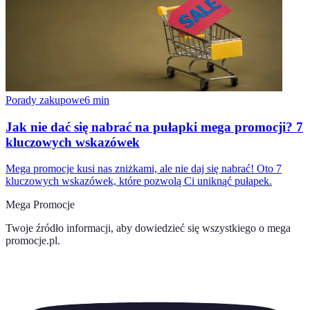
Porady zakupowe
6
min
Jak nie dać się nabrać na pułapki mega promocji? 7
kluczowych wskazówek
Mega promocje kusi nas zniżkami, ale nie daj się nabrać! Oto 7
kluczowych wskazówek, które pozwolą Ci uniknąć pułapek.
Mega Promocje
Twoje źródło informacji, aby dowiedzieć się wszystkiego o
mega
promocje.pl
.