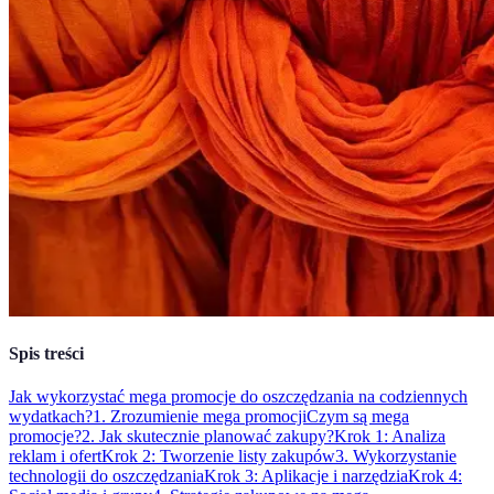
Spis treści
Jak wykorzystać mega promocje do oszczędzania na codziennych
wydatkach?
1. Zrozumienie mega promocji
Czym są mega
promocje?
2. Jak skutecznie planować zakupy?
Krok 1: Analiza
reklam i ofert
Krok 2: Tworzenie listy zakupów
3. Wykorzystanie
technologii do oszczędzania
Krok 3: Aplikacje i narzędzia
Krok 4: