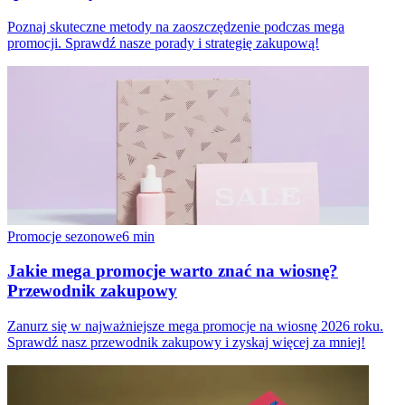
Poznaj skuteczne metody na zaoszczędzenie podczas mega
promocji. Sprawdź nasze porady i strategię zakupową!
Promocje sezonowe
6
min
Jakie mega promocje warto znać na wiosnę?
Przewodnik zakupowy
Zanurz się w najważniejsze mega promocje na wiosnę 2026 roku.
Sprawdź nasz przewodnik zakupowy i zyskaj więcej za mniej!