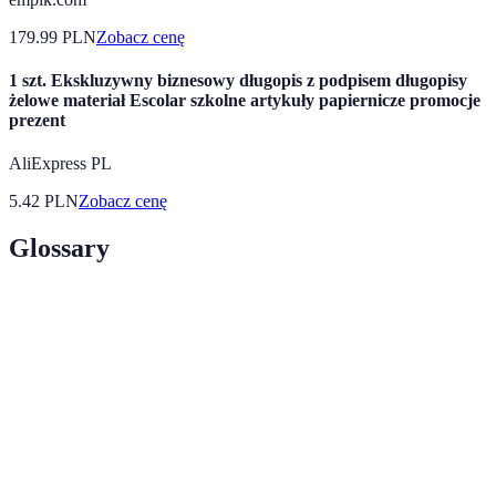
179.99
PLN
Zobacz cenę
1 szt. Ekskluzywny biznesowy długopis z podpisem długopisy
żelowe materiał Escolar szkolne artykuły papiernicze promocje
prezent
AliExpress PL
5.42
PLN
Zobacz cenę
Glossary
Terme
Définition
Wyjątkowe oferty rabatowe na produkty
Mega
codziennego użytku, często oferujące wysokie
promocje
zniżki.
Narzędzia online umożliwiające szybkie
Porównywarki
sprawdzenie, gdzie dane produkty są dostępne w