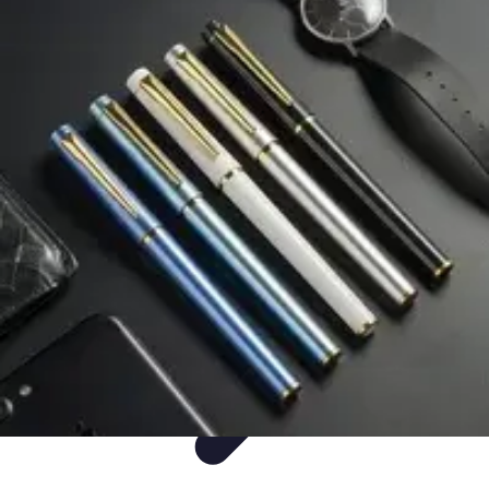
Mega Promocje
Porady zakupowe
Porady
Trendy
Poradniki
Zakupy i promocje
Mega Promocje