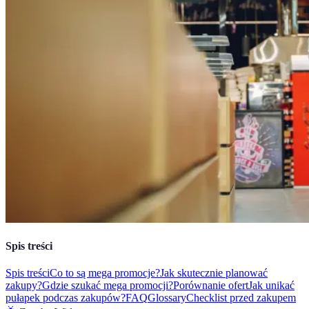
Spis treści
Spis treści
Co to są mega promocje?
Jak skutecznie planować
zakupy?
Gdzie szukać mega promocji?
Porównanie ofert
Jak unikać
pułapek podczas zakupów?
FAQ
Glossary
Checklist przed zakupem