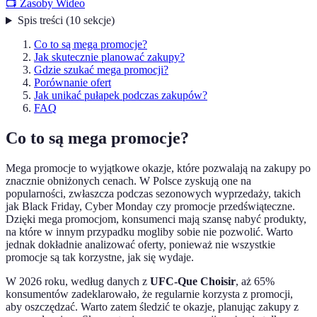
📺 Zasoby Wideo
Spis treści
(
10
sekcje
)
Co to są mega promocje?
Jak skutecznie planować zakupy?
Gdzie szukać mega promocji?
Porównanie ofert
Jak unikać pułapek podczas zakupów?
FAQ
Co to są mega promocje?
Mega promocje to wyjątkowe okazje, które pozwalają na zakupy po
znacznie obniżonych cenach. W Polsce zyskują one na
popularności, zwłaszcza podczas sezonowych wyprzedaży, takich
jak Black Friday, Cyber Monday czy promocje przedświąteczne.
Dzięki mega promocjom, konsumenci mają szansę nabyć produkty,
na które w innym przypadku mogliby sobie nie pozwolić. Warto
jednak dokładnie analizować oferty, ponieważ nie wszystkie
promocje są tak korzystne, jak się wydaje.
W 2026 roku, według danych z
UFC-Que Choisir
, aż 65%
konsumentów zadeklarowało, że regularnie korzysta z promocji,
aby oszczędzać. Warto zatem śledzić te okazje, planując zakupy z