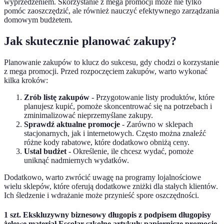
wyprzedzeniem. Skorzystanie z mega promocji może nie tylko
pomóc zaoszczędzić, ale również nauczyć efektywnego zarządzania
domowym budżetem.
Jak skutecznie planować zakupy?
Planowanie zakupów to klucz do sukcesu, gdy chodzi o korzystanie
z mega promocji. Przed rozpoczęciem zakupów, warto wykonać
kilka kroków:
Zrób listę zakupów
- Przygotowanie listy produktów, które
planujesz kupić, pomoże skoncentrować się na potrzebach i
zminimalizować nieprzemyślane zakupy.
Sprawdź aktualne promocje
- Zarówno w sklepach
stacjonarnych, jak i internetowych. Często można znaleźć
różne kody rabatowe, które dodatkowo obniżą ceny.
Ustal budżet
- Określenie, ile chcesz wydać, pomoże
uniknąć nadmiernych wydatków.
Dodatkowo, warto zwrócić uwagę na programy lojalnościowe
wielu sklepów, które oferują dodatkowe zniżki dla stałych klientów.
Ich śledzenie i wdrażanie może przynieść spore oszczędności.
1 szt. Ekskluzywny biznesowy długopis z podpisem długopisy
żelowe materiał Escolar szkolne artykuły papiernicze promocje