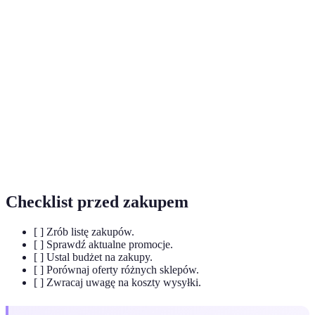
Mega
Specjalne okazje, które oferują znaczące obniżki
promocje
cen na różnorodne produkty.
Proces, w którym konsumenci ustalają listę
Planowanie
potrzebnych produktów i budżet przed
zakupów
zaplanowaniem zakupów.
Narzędzie online, które pozwala użytkownikom
Porównywarka
porównywać ceny różnych produktów w
cen
różnych sklepach.
Checklist przed zakupem
[ ] Zrób listę zakupów.
[ ] Sprawdź aktualne promocje.
[ ] Ustal budżet na zakupy.
[ ] Porównaj oferty różnych sklepów.
[ ] Zwracaj uwagę na koszty wysyłki.