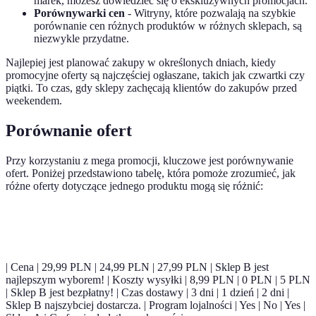
marek, możesz dowiedzieć się o ekskluzywnych promocjach.
Porównywarki cen
- Witryny, które pozwalają na szybkie
porównanie cen różnych produktów w różnych sklepach, są
niezwykle przydatne.
Najlepiej jest planować zakupy w określonych dniach, kiedy
promocyjne oferty są najczęściej ogłaszane, takich jak czwartki czy
piątki. To czas, gdy sklepy zachęcają klientów do zakupów przed
weekendem.
Porównanie ofert
Przy korzystaniu z mega promocji, kluczowe jest porównywanie
ofert. Poniżej przedstawiono tabelę, która pomoże zrozumieć, jak
różne oferty dotyczące jednego produktu mogą się różnić:
Kryterium
Sklep A
Sklep B
Sklep C
Werdykt
| Cena | 29,99 PLN | 24,99 PLN | 27,99 PLN | Sklep B jest
najlepszym wyborem! | Koszty wysyłki | 8,99 PLN | 0 PLN | 5 PLN
| Sklep B jest bezpłatny! | Czas dostawy | 3 dni | 1 dzień | 2 dni |
Sklep B najszybciej dostarcza. | Program lojalności | Yes | No | Yes |