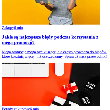
Zakupy
6
min
Jakie są najczęstsze błędy podczas korzystania z
mega promocji?
Mega promocje mogą być kuszące, ale często prowadzą do błędów,
które kosztują więcej, niż oszczędzamy. Sprawdź nasz przewodnik!
Porady zakupowe
6
min