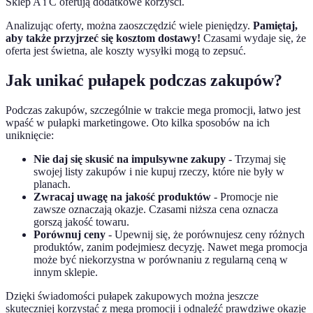
Sklep A i C oferują dodatkowe korzyści.
Analizując oferty, można zaoszczędzić wiele pieniędzy.
Pamiętaj,
aby także przyjrzeć się kosztom dostawy!
Czasami wydaje się, że
oferta jest świetna, ale koszty wysyłki mogą to zepsuć.
Jak unikać pułapek podczas zakupów?
Podczas zakupów, szczególnie w trakcie mega promocji, łatwo jest
wpaść w pułapki marketingowe. Oto kilka sposobów na ich
uniknięcie:
Nie daj się skusić na impulsywne zakupy
- Trzymaj się
swojej listy zakupów i nie kupuj rzeczy, które nie były w
planach.
Zwracaj uwagę na jakość produktów
- Promocje nie
zawsze oznaczają okazje. Czasami niższa cena oznacza
gorszą jakość towaru.
Porównuj ceny
- Upewnij się, że porównujesz ceny różnych
produktów, zanim podejmiesz decyzję. Nawet mega promocja
może być niekorzystna w porównaniu z regularną ceną w
innym sklepie.
Dzięki świadomości pułapek zakupowych można jeszcze
skuteczniej korzystać z mega promocji i odnaleźć prawdziwe okazje