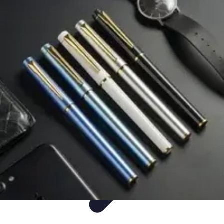
Mega Promocje
Porady zakupowe
Porady
Trendy
Poradniki
Zakupy i promocje
Mega Promocje