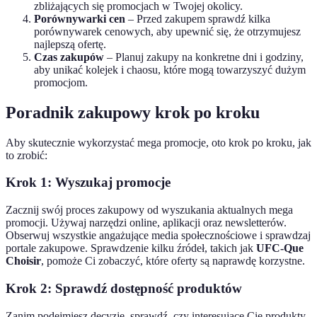
zbliżających się promocjach w Twojej okolicy.
Porównywarki cen
– Przed zakupem sprawdź kilka
porównywarek cenowych, aby upewnić się, że otrzymujesz
najlepszą ofertę.
Czas zakupów
– Planuj zakupy na konkretne dni i godziny,
aby unikać kolejek i chaosu, które mogą towarzyszyć dużym
promocjom.
Poradnik zakupowy krok po kroku
Aby skutecznie wykorzystać mega promocje, oto krok po kroku, jak
to zrobić:
Krok 1: Wyszukaj promocje
Zacznij swój proces zakupowy od wyszukania aktualnych mega
promocji. Używaj narzędzi online, aplikacji oraz newsletterów.
Obserwuj wszystkie angażujące media społecznościowe i sprawdzaj
portale zakupowe. Sprawdzenie kilku źródeł, takich jak
UFC-Que
Choisir
, pomoże Ci zobaczyć, które oferty są naprawdę korzystne.
Krok 2: Sprawdź dostępność produktów
Zanim podejmiesz decyzję, sprawdź, czy interesujące Cię produkty