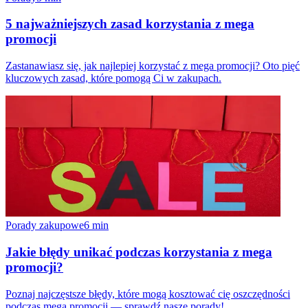
5 najważniejszych zasad korzystania z mega
promocji
Zastanawiasz się, jak najlepiej korzystać z mega promocji? Oto pięć
kluczowych zasad, które pomogą Ci w zakupach.
Porady zakupowe
6
min
Jakie błędy unikać podczas korzystania z mega
promocji?
Poznaj najczęstsze błędy, które mogą kosztować cię oszczędności
podczas mega promocji — sprawdź nasze porady!