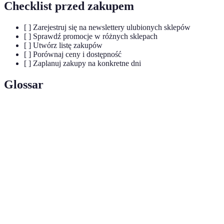
Checklist przed zakupem
[ ] Zarejestruj się na newslettery ulubionych sklepów
[ ] Sprawdź promocje w różnych sklepach
[ ] Utwórz listę zakupów
[ ] Porównaj ceny i dostępność
[ ] Zaplanuj zakupy na konkretne dni
Glossar
Terme
Définition
Mega
Szereg ofert specjalnych i zniżek na produkty.
promocje
Zakupy
Proces zakupów przez internet.
online
Kody
Specjalne kody wydawane przez sprzedawców,
promocyjne
które obniżają ceny.