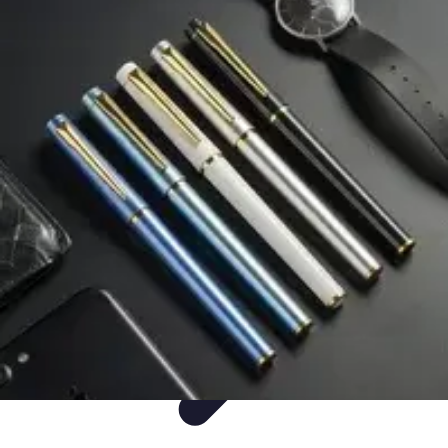
Mega Promocje
Porady zakupowe
Porady
Trendy
Poradniki
Zakupy i promocje
Mega Promocje