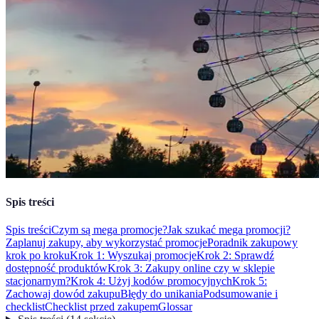
Spis treści
Spis treści
Czym są mega promocje?
Jak szukać mega promocji?
Zaplanuj zakupy, aby wykorzystać promocje
Poradnik zakupowy
krok po kroku
Krok 1: Wyszukaj promocje
Krok 2: Sprawdź
dostępność produktów
Krok 3: Zakupy online czy w sklepie
stacjonarnym?
Krok 4: Użyj kodów promocyjnych
Krok 5:
Zachowaj dowód zakupu
Błędy do unikania
Podsumowanie i
checklist
Checklist przed zakupem
Glossar