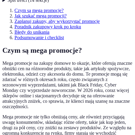
Spis treści
(
14
sekcje
)
Czym są mega promocje?
Jak szukać mega promocji?
Zaplanuj zakupy, aby wykorzystać promocje
Poradnik zakupowy krok po kroku
Błędy do unikania
Podsumowanie i checklist
Czym są mega promocje?
Mega promocje na zakupy domowe to okazje, które oferują znaczne
obniżki cen na różnorodne produkty, takie jak artykuły spożywcze,
elektronika, odzież czy akcesoria do domu. Te promocje mogą się
zdarzać w różnych okresach roku, często związanych z
sezonowymi wyprzedażami, takimi jak Black Friday, Cyber
Monday czy wyprzedaże noworoczne. W 2026 roku, coraz więcej
sklepów online i stacjonarnych decyduje się na oferowanie
atrakcyjnych zniżek, co sprawia, że klienci mają szansę na znaczne
oszczędności.
Mega promocje nie tylko obniżają ceny, ale również przyciągają
uwagę konsumentów, składając różne oferty, takie jak kup jeden,
drugi za pół ceny, czy zniżki na zestawy produktów. Ze względu na
ogromną konkurencję na rynku, firmy starają się wychodzić