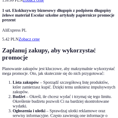
159.99
PLN
Zobacz cenę
1 szt. Ekskluzywny biznesowy długopis z podpisem długopisy
żelowe materiał Escolar szkolne artykuły papiernicze promocje
prezent
AliExpress PL
5.42
PLN
Zobacz cenę
Zaplanuj zakupy, aby wykorzystać
promocje
Planowanie zakupów jest kluczowe, aby maksymalnie wykorzystać
mega promocje. Oto, jak skutecznie się do nich przygotować:
Lista zakupów
– Sporządź szczegółową listę produktów,
które zamierzasz kupić. Dzięki temu unikniesz impulsywnych
zakupów.
Budżet
– Określ, ile chcesz wydać i trzymaj się tego limitu.
Określenie budżetu pozwoli Ci na bardziej skontrolowane
wydatki.
Ogłoszenia i ulotki
– Sprawdzaj ulotki reklamowe oraz
serwisy informacyjne. Często zawierają one informacje o