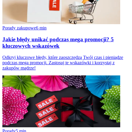
Porady zakupowe
6
min
Jakie błędy unikać podczas mega promocji? 5
kluczowych wskazówek
Odkryj kluczowe błędy, które zaoszczędzą Twój czas i pieniądze
podczas mega promocji. Zastosuj te wskazówki i korzystaj z
zakupów mądrze!
Porady
5
min