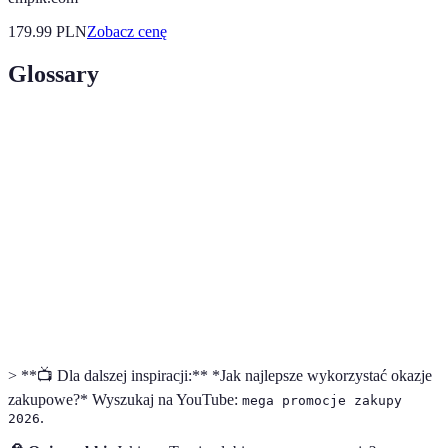
179.99
PLN
Zobacz cenę
Glossary
Terme
Définition
Mega
Atrakcyjne oferty sprzedażowe oferujące znaczne
promocje
zniżki na różne produkty.
Zniżki
Rabaty, które obniżają cenę produktów i usług.
Programy
Inicjatywy, które nagradzają stałych klientów za
lojalnościowe
zakupy w danym sklepie.
> **📺 Dla dalszej inspiracji:** *Jak najlepsze wykorzystać okazje
zakupowe?* Wyszukaj na YouTube:
mega promocje zakupy
.
2026