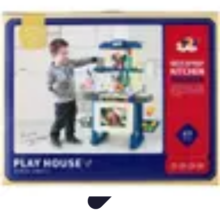
Mega Promocje
Porady zakupowe
Porady
Trendy
Poradniki
Zakupy i promocje
Mega Promocje