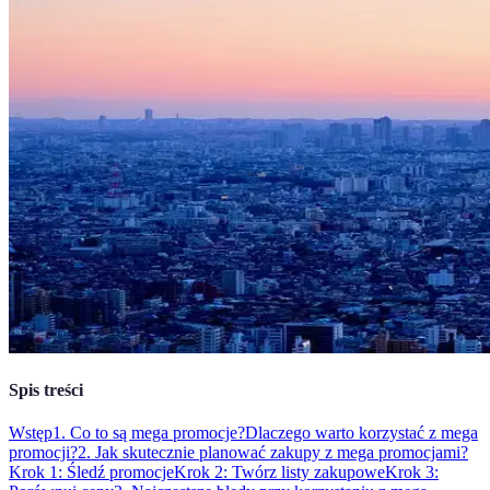
Spis treści
Wstęp
1. Co to są mega promocje?
Dlaczego warto korzystać z mega
promocji?
2. Jak skutecznie planować zakupy z mega promocjami?
Krok 1: Śledź promocje
Krok 2: Twórz listy zakupowe
Krok 3: