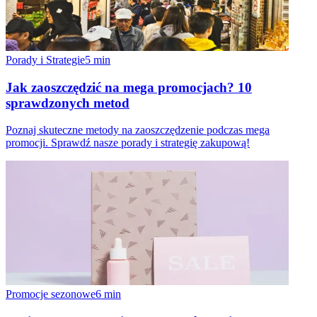
Porady i Strategie
5
min
Jak zaoszczędzić na mega promocjach? 10
sprawdzonych metod
Poznaj skuteczne metody na zaoszczędzenie podczas mega
promocji. Sprawdź nasze porady i strategię zakupową!
Promocje sezonowe
6
min