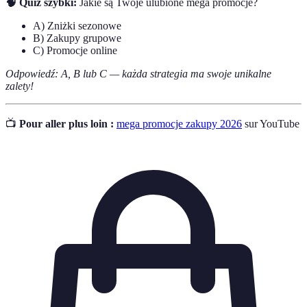
🧠 Quiz szybki:
Jakie są Twoje ulubione mega promocje?
A) Zniżki sezonowe
B) Zakupy grupowe
C) Promocje online
Odpowiedź: A, B lub C — każda strategia ma swoje unikalne
zalety!
📺
Pour aller plus loin :
mega promocje zakupy 2026
sur YouTube