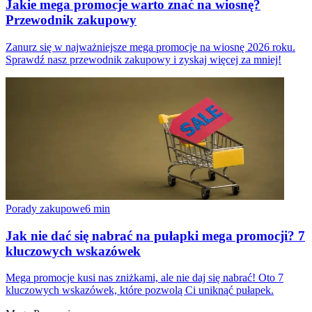
Jakie mega promocje warto znać na wiosnę?
Przewodnik zakupowy
Zanurz się w najważniejsze mega promocje na wiosnę 2026 roku.
Sprawdź nasz przewodnik zakupowy i zyskaj więcej za mniej!
Porady zakupowe
6
min
Jak nie dać się nabrać na pułapki mega promocji? 7
kluczowych wskazówek
Mega promocje kusi nas zniżkami, ale nie daj się nabrać! Oto 7
kluczowych wskazówek, które pozwolą Ci uniknąć pułapek.