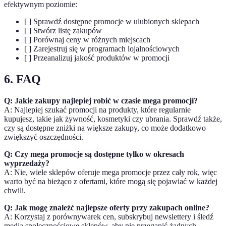
efektywnym poziomie:
[ ] Sprawdź dostępne promocje w ulubionych sklepach
[ ] Stwórz listę zakupów
[ ] Porównaj ceny w różnych miejscach
[ ] Zarejestruj się w programach lojalnościowych
[ ] Przeanalizuj jakość produktów w promocji
6. FAQ
Q: Jakie zakupy najlepiej robić w czasie mega promocji?
A: Najlepiej szukać promocji na produkty, które regularnie
kupujesz, takie jak żywność, kosmetyki czy ubrania. Sprawdź także,
czy są dostępne zniżki na większe zakupy, co może dodatkowo
zwiększyć oszczędności.
Q: Czy mega promocje są dostępne tylko w okresach
wyprzedaży?
A: Nie, wiele sklepów oferuje mega promocje przez cały rok, więc
warto być na bieżąco z ofertami, które mogą się pojawiać w każdej
chwili.
Q: Jak mogę znaleźć najlepsze oferty przy zakupach online?
A: Korzystaj z porównywarek cen, subskrybuj newslettery i śledź
media społecznościowe sklepów, aby nie przegapić żadnych