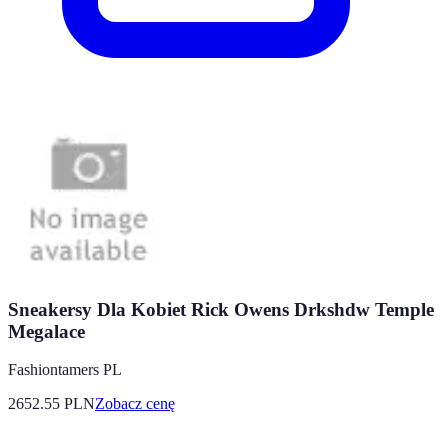
Sneakersy Dla Kobiet Rick Owens Drkshdw Temple
Megalace
Fashiontamers PL
2652.55
PLN
Zobacz cenę