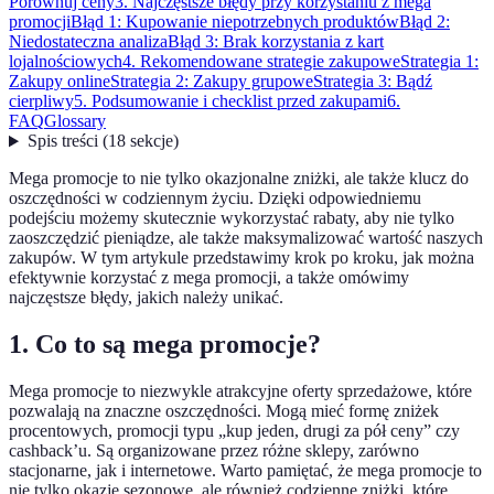
Porównuj ceny
3. Najczęstsze błędy przy korzystaniu z mega
promocji
Błąd 1: Kupowanie niepotrzebnych produktów
Błąd 2:
Niedostateczna analiza
Błąd 3: Brak korzystania z kart
lojalnościowych
4. Rekomendowane strategie zakupowe
Strategia 1:
Zakupy online
Strategia 2: Zakupy grupowe
Strategia 3: Bądź
cierpliwy
5. Podsumowanie i checklist przed zakupami
6.
FAQ
Glossary
Spis treści
(
18
sekcje
)
Mega promocje to nie tylko okazjonalne zniżki, ale także klucz do
oszczędności w codziennym życiu. Dzięki odpowiedniemu
podejściu możemy skutecznie wykorzystać rabaty, aby nie tylko
zaoszczędzić pieniądze, ale także maksymalizować wartość naszych
zakupów. W tym artykule przedstawimy krok po kroku, jak można
efektywnie korzystać z mega promocji, a także omówimy
najczęstsze błędy, jakich należy unikać.
1. Co to są mega promocje?
Mega promocje to niezwykle atrakcyjne oferty sprzedażowe, które
pozwalają na znaczne oszczędności. Mogą mieć formę zniżek
procentowych, promocji typu „kup jeden, drugi za pół ceny” czy
cashback’u. Są organizowane przez różne sklepy, zarówno
stacjonarne, jak i internetowe. Warto pamiętać, że mega promocje to
nie tylko okazje sezonowe, ale również codzienne zniżki, które