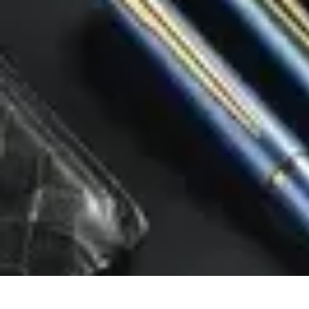
Mega Promocje
Porady zakupowe
Porady
Trendy
Poradniki
Zakupy i promocje
Mega Promocje