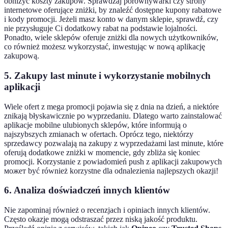
obniżyć koszty zakupów. Sprawdzaj porównywarki czy strony
internetowe oferujące zniżki, by znaleźć dostępne kupony rabatowe
i kody promocji. Jeżeli masz konto w danym sklepie, sprawdź, czy
nie przysługuje Ci dodatkowy rabat na podstawie lojalności.
Ponadto, wiele sklepów oferuje zniżki dla nowych użytkowników,
co również możesz wykorzystać, inwestując w nową aplikację
zakupową.
5. Zakupy last minute i wykorzystanie mobilnych
aplikacji
Wiele ofert z mega promocji pojawia się z dnia na dzień, a niektóre
znikają błyskawicznie po wyprzedaniu. Dlatego warto zainstalować
aplikacje mobilne ulubionych sklepów, które informują o
najszybszych zmianach w ofertach. Oprócz tego, niektórzy
sprzedawcy pozwalają na zakupy z wyprzedażami last minute, które
oferują dodatkowe zniżki w momencie, gdy zbliża się koniec
promocji. Korzystanie z powiadomień push z aplikacji zakupowych
может być również korzystne dla odnalezienia najlepszych okazji!
6. Analiza doświadczeń innych klientów
Nie zapominaj również o recenzjach i opiniach innych klientów.
Często okazje mogą odstraszać przez niską jakość produktu.