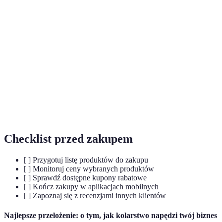
Terme
Définition
Mega
Czasowe obniżki cen produktów podczas
promocja
wyprzedaży lub specjalnych wydarzeń.
Kupon
Dokument lub kod, który daję możliwość
rabatowy
obniżenia ceny zakupów.
Monitorowanie
Technika śledzenia zmian cen produktów w celu
cen
wyłapania najlepszych okazji.
Checklist przed zakupem
[ ] Przygotuj listę produktów do zakupu
[ ] Monitoruj ceny wybranych produktów
[ ] Sprawdź dostępne kupony rabatowe
[ ] Kończ zakupy w aplikacjach mobilnych
[ ] Zapoznaj się z recenzjami innych klientów
Najlepsze przełożenie: o tym, jak kolarstwo napędzi twój biznes