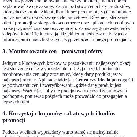
Przed rozpoczęciem polowania na okazyjne oferty, warto dobrze
zaplanować swoje zakupy. Zacznij od stworzenia listy produktów,
które chcesz kupić. Zidentyfikuj, które przedmioty są Ci naprawdę
potrzebne oraz określ swoje cele budżetowe. Również, śledzenie
ofert i promocji w sklepach e-commerce oraz aplikacjach mobilnych
może przynieść znaczne oszczędności. Zapisz się do newsletterów
sklepów, które Cię interesują. Dzięki temu będziesz na bieżąco z
informacjami o nadchodzących wyprzedażach i mega promocjach.
3. Monitorowanie cen - porównuj oferty
Jednym z kluczowych kroków w poszukiwaniu najlepszych okazji
jest śledzenie cen z wyprzedzeniem. Użyj narzędzi online do
monitorowania cen, aby zrozumieć, kiedy dany produkt jest w
najlepszej ofercie. Aplikacje takie jak
Ceneo
czy
Idealo
pomogą Ci
w porównaniu cen i zweryfikowaniu, gdzie dany produkt jest
najtańszy. Ważne jest, aby nie podejmować decyzji zakupowych
pochopnie, ponieważ pośpiech może prowadzić do przegapienia
lepszych ofert.
4. Korzystaj z kuponów rabatowych i kodów
promocji
Podczas wielkich wyprzedaży warto starać się maksymalnie