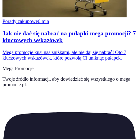
Porady zakupowe
6
min
Jak nie dać się nabrać na pułapki mega promocji? 7
kluczowych wskazówek
Mega promocje kusi nas zniżkami, ale nie daj się nabrać! Oto 7
kluczowych wskazówek, które pozwolą Ci uniknąć pułapek.
Mega Promocje
Twoje źródło informacji, aby dowiedzieć się wszystkiego o
mega
promocje.pl
.