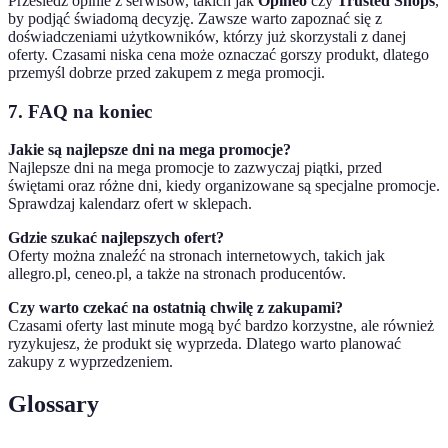
Prześledź opinie z serwisów, takich jak
Opineo
czy
Trusted Shops
,
by podjąć świadomą decyzję. Zawsze warto zapoznać się z
doświadczeniami użytkowników, którzy już skorzystali z danej
oferty. Czasami niska cena może oznaczać gorszy produkt, dlatego
przemyśl dobrze przed zakupem z mega promocji.
7. FAQ na koniec
Jakie są najlepsze dni na mega promocje?
Najlepsze dni na mega promocje to zazwyczaj piątki, przed
świętami oraz różne dni, kiedy organizowane są specjalne promocje.
Sprawdzaj kalendarz ofert w sklepach.
Gdzie szukać najlepszych ofert?
Oferty można znaleźć na stronach internetowych, takich jak
allegro.pl, ceneo.pl, a także na stronach producentów.
Czy warto czekać na ostatnią chwilę z zakupami?
Czasami oferty last minute mogą być bardzo korzystne, ale również
ryzykujesz, że produkt się wyprzeda. Dlatego warto planować
zakupy z wyprzedzeniem.
Glossary