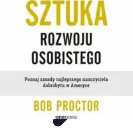
Mega Promocje
Porady zakupowe
Porady
Trendy
Poradniki
Zakupy i promocje
Mega Promocje