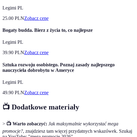
Legimi PL
25.00
PLN
Zobacz cenę
Bogaty budda. Bierz z życia to, co najlepsze
Legimi PL
39.90
PLN
Zobacz cenę
Sztuka rozwoju osobistego. Poznaj zasady najlepszego
nauczyciela dobrobytu w Ameryce
Legimi PL
49.90
PLN
Zobacz cenę
📺 Dodatkowe materiały
>
📺 Warto zobaczyć:
Jak maksymalnie wykorzystać mega
promocje?
, znajdziesz tam więcej przydatnych wskazówek. Szukaj
na YouTube: "mega promocje 2026".