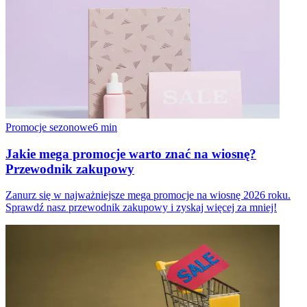
Promocje sezonowe
6
min
Jakie mega promocje warto znać na wiosnę?
Przewodnik zakupowy
Zanurz się w najważniejsze mega promocje na wiosnę 2026 roku.
Sprawdź nasz przewodnik zakupowy i zyskaj więcej za mniej!