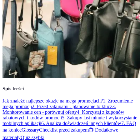
Spis treści
Jak znaleźć najlepsze okazje na mega promocjach?
1. Zrozumienie
mega promocji
2. Przed zakupami - planowanie to klucz
3.
Monitorowanie cen - porównuj oferty
4. Korzystaj z kuponów
rabatowych i kodów promocji
5. Zakupy last minute i wykorzystanie
mobilnych aplikacji
6. Analiza doświadczeń innych klientów
7. FAQ
na koniec
Glossary
Checklist przed zakupem
📺 Dodatkowe
materiały
Quiz szybki