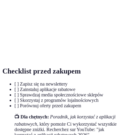
Zniżki i promocje, które nie są publicznie
Ukryte oferty
ogłaszane.
Program
System nagradzania klientów za częste
lojalnościowy
zakupy.
Zwrot części pieniędzy za zakupy
Cashback
dokonywane w sklepach.
Checklist przed zakupem
[ ] Zapisz się na newslettery
[ ] Zainstaluj aplikacje rabatowe
[ ] Sprawdzaj media społecznościowe sklepów
[ ] Skorzystaj z programów lojalnościowych
[ ] Porównuj oferty przed zakupem
📺 Dla chętnych:
Poradnik, jak korzystać z aplikacji
rabatowych
, który pomoże Ci wykorzystać wszystkie
dostępne zniżki. Recherchez sur YouTube: "jak
korzystać z aplikacji rabatowych 2026".