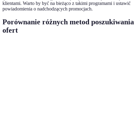
klientami. Warto by być na bieżąco z takimi programami i ustawić
powiadomienia o nadchodzących promocjach.
Porównanie różnych metod poszukiwania
ofert
Metoda
Zaletą
Wadą
Ocena
Szybki dostęp
Może być
Newslettery
⭐⭐⭐⭐
do ofert
dużo spamu
Aplikacje
Łatwo
Czasami
zbierające
porównywać
trudne do
⭐⭐⭐⭐
oferty
propozycje
nawigacji
Interaktywność
Media
Możliwość
i szybkie
⭐⭐⭐
społecznościowe
dezinformacji
informacje