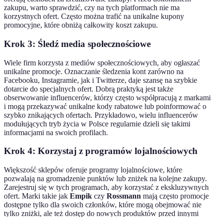
zakupu, warto sprawdzić, czy na tych platformach nie ma
korzystnych ofert. Często można trafić na unikalne kupony
promocyjne, które obniżą całkowity koszt zakupu.
Krok 3: Śledź media społecznościowe
Wiele firm korzysta z mediów społecznościowych, aby ogłaszać
unikalne promocje. Oznaczanie śledzenia kont zarówno na
Facebooku, Instagramie, jak i Twitterze, daje szansę na szybkie
dotarcie do specjalnych ofert. Dobrą praktyką jest także
obserwowanie influencerów, którzy często współpracują z markami
i mogą przekazywać unikalne kody rabatowe lub poinformować o
szybko znikających ofertach. Przykładowo, wielu influencerów
modułujących tryb życia w Polsce regularnie dzieli się takimi
informacjami na swoich profilach.
Krok 4: Korzystaj z programów lojalnościowych
Większość sklepów oferuje programy lojalnościowe, które
pozwalają na gromadzenie punktów lub zniżek na kolejne zakupy.
Zarejestruj się w tych programach, aby korzystać z ekskluzywnych
ofert. Marki takie jak
Empik
czy
Rossmann
mają często promocje
dostępne tylko dla swoich członków, które mogą obejmować nie
tylko zniżki, ale też dostęp do nowych produktów przed innymi