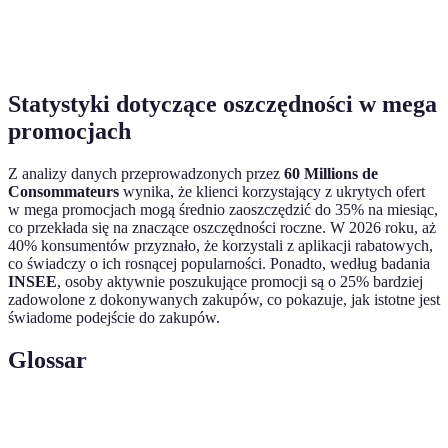
Wymaga
Programy
Dodatkowe
ciągłego
⭐⭐⭐⭐⭐
lojalnościowe
oszczędności
monitorowania
Statystyki dotyczące oszczędności w mega
promocjach
Z analizy danych przeprowadzonych przez
60 Millions de
Consommateurs
wynika, że klienci korzystający z ukrytych ofert
w mega promocjach mogą średnio zaoszczędzić do 35% na miesiąc,
co przekłada się na znaczące oszczędności roczne. W 2026 roku, aż
40% konsumentów przyznało, że korzystali z aplikacji rabatowych,
co świadczy o ich rosnącej popularności. Ponadto, według badania
INSEE
, osoby aktywnie poszukujące promocji są o 25% bardziej
zadowolone z dokonywanych zakupów, co pokazuje, jak istotne jest
świadome podejście do zakupów.
Glossar
Terme
Définition