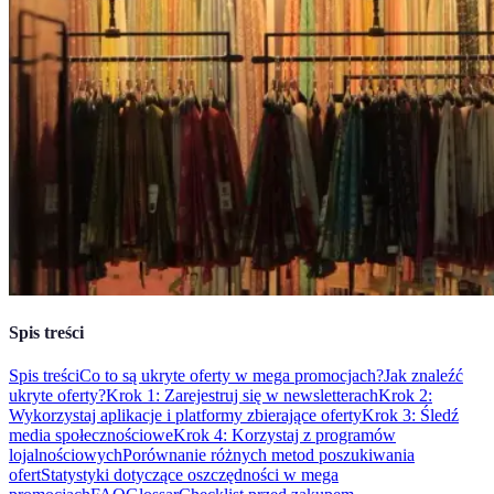
Spis treści
Spis treści
Co to są ukryte oferty w mega promocjach?
Jak znaleźć
ukryte oferty?
Krok 1: Zarejestruj się w newsletterach
Krok 2:
Wykorzystaj aplikacje i platformy zbierające oferty
Krok 3: Śledź
media społecznościowe
Krok 4: Korzystaj z programów
lojalnościowych
Porównanie różnych metod poszukiwania
ofert
Statystyki dotyczące oszczędności w mega