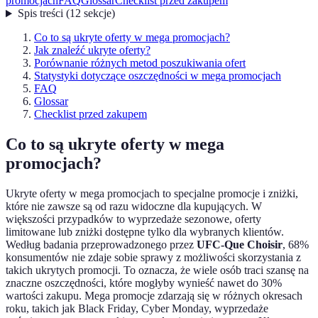
promocjach
FAQ
Glossar
Checklist przed zakupem
Spis treści
(
12
sekcje
)
Co to są ukryte oferty w mega promocjach?
Jak znaleźć ukryte oferty?
Porównanie różnych metod poszukiwania ofert
Statystyki dotyczące oszczędności w mega promocjach
FAQ
Glossar
Checklist przed zakupem
Co to są ukryte oferty w mega
promocjach?
Ukryte oferty w mega promocjach to specjalne promocje i zniżki,
które nie zawsze są od razu widoczne dla kupujących. W
większości przypadków to wyprzedaże sezonowe, oferty
limitowane lub zniżki dostępne tylko dla wybranych klientów.
Według badania przeprowadzonego przez
UFC-Que Choisir
, 68%
konsumentów nie zdaje sobie sprawy z możliwości skorzystania z
takich ukrytych promocji. To oznacza, że wiele osób traci szansę na
znaczne oszczędności, które mogłyby wynieść nawet do 30%
wartości zakupu. Mega promocje zdarzają się w różnych okresach
roku, takich jak Black Friday, Cyber Monday, wyprzedaże