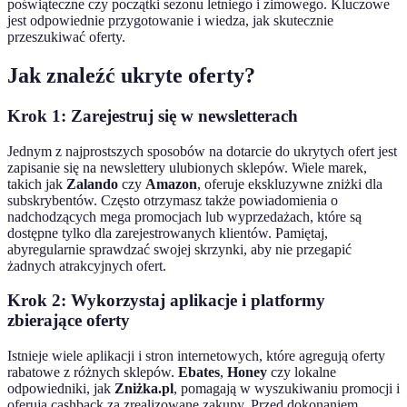
poświąteczne czy początki sezonu letniego i zimowego. Kluczowe
jest odpowiednie przygotowanie i wiedza, jak skutecznie
przeszukiwać oferty.
Jak znaleźć ukryte oferty?
Krok 1: Zarejestruj się w newsletterach
Jednym z najprostszych sposobów na dotarcie do ukrytych ofert jest
zapisanie się na newslettery ulubionych sklepów. Wiele marek,
takich jak
Zalando
czy
Amazon
, oferuje ekskluzywne zniżki dla
subskrybentów. Często otrzymasz także powiadomienia o
nadchodzących mega promocjach lub wyprzedażach, które są
dostępne tylko dla zarejestrowanych klientów. Pamiętaj,
abyregularnie sprawdzać swojej skrzynki, aby nie przegapić
żadnych atrakcyjnych ofert.
Krok 2: Wykorzystaj aplikacje i platformy
zbierające oferty
Istnieje wiele aplikacji i stron internetowych, które agregują oferty
rabatowe z różnych sklepów.
Ebates
,
Honey
czy lokalne
odpowiedniki, jak
Zniżka.pl
, pomagają w wyszukiwaniu promocji i
oferują cashback za zrealizowane zakupy. Przed dokonaniem