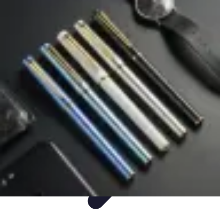
Mega Promocje
Porady zakupowe
Porady
Trendy
Poradniki
Zakupy i promocje
Mega Promocje