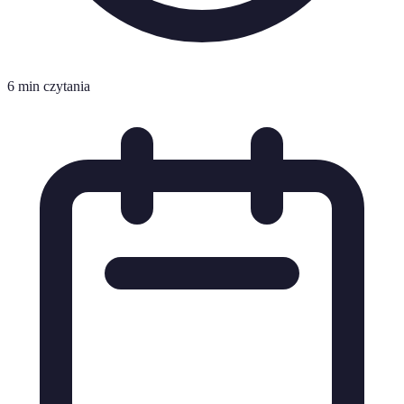
6 min czytania