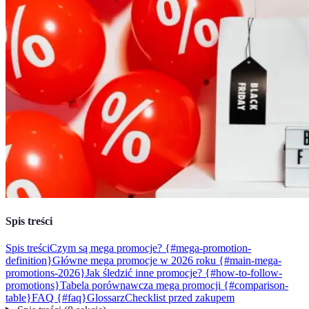
Spis treści
Spis treści
Czym są mega promocje? {#mega-promotion-
definition}
Główne mega promocje w 2026 roku {#main-mega-
promotions-2026}
Jak śledzić inne promocje? {#how-to-follow-
promotions}
Tabela porównawcza mega promocji {#comparison-
table}
FAQ {#faq}
Glossarz
Checklist przed zakupem