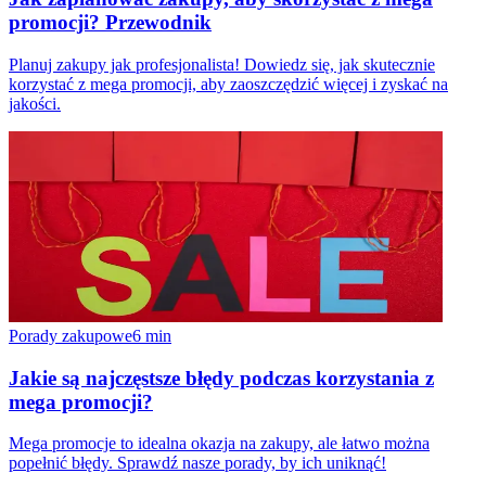
promocji? Przewodnik
Planuj zakupy jak profesjonalista! Dowiedz się, jak skutecznie
korzystać z mega promocji, aby zaoszczędzić więcej i zyskać na
jakości.
Porady zakupowe
6
min
Jakie są najczęstsze błędy podczas korzystania z
mega promocji?
Mega promocje to idealna okazja na zakupy, ale łatwo można
popełnić błędy. Sprawdź nasze porady, by ich uniknąć!