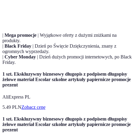
Terme
Definicja
|
Mega promocje
| Wyjątkowe oferty z dużymi zniżkami na
produkty.
|
Black Friday
| Dzień po Święcie Dziękczynienia, znany z
ogromnych wyprzedaży.
|
Cyber Monday
| Dzień dużych promocji internetowych, po Black
Friday.
1 szt. Ekskluzywny biznesowy długopis z podpisem długopisy
żelowe materiał Escolar szkolne artykuły papiernicze promocje
prezent
AliExpress PL
5.49
PLN
Zobacz cenę
1 szt. Ekskluzywny biznesowy długopis z podpisem długopisy
żelowe materiał Escolar szkolne artykuły papiernicze promocje
prezent