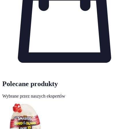
Polecane produkty
Wybrane przez naszych ekspertów