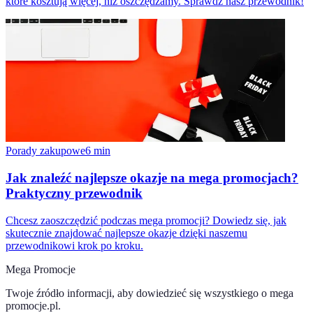
które kosztują więcej, niż oszczędzamy. Sprawdź nasz przewodnik!
Porady zakupowe
6
min
Jak znaleźć najlepsze okazje na mega promocjach?
Praktyczny przewodnik
Chcesz zaoszczędzić podczas mega promocji? Dowiedz się, jak
skutecznie znajdować najlepsze okazje dzięki naszemu
przewodnikowi krok po kroku.
Mega Promocje
Twoje źródło informacji, aby dowiedzieć się wszystkiego o
mega
promocje.pl
.