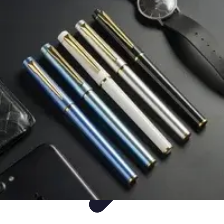
Mega Promocje
Porady zakupowe
Porady
Trendy
Poradniki
Zakupy i promocje
Mega Promocje