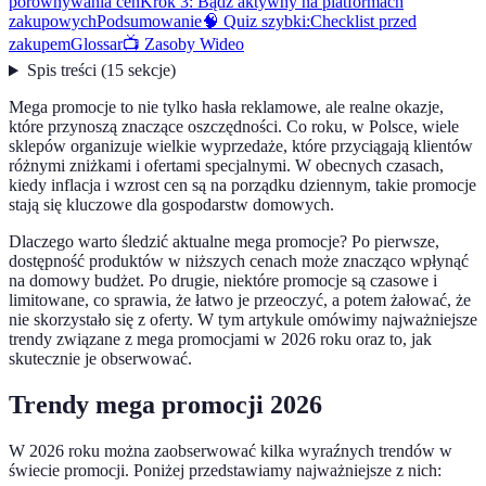
porównywania cen
Krok 3: Bądź aktywny na platformach
zakupowych
Podsumowanie
🧠 Quiz szybki:
Checklist przed
zakupem
Glossar
📺 Zasoby Wideo
Spis treści
(
15
sekcje
)
Mega promocje to nie tylko hasła reklamowe, ale realne okazje,
które przynoszą znaczące oszczędności. Co roku, w Polsce, wiele
sklepów organizuje wielkie wyprzedaże, które przyciągają klientów
różnymi zniżkami i ofertami specjalnymi. W obecnych czasach,
kiedy inflacja i wzrost cen są na porządku dziennym, takie promocje
stają się kluczowe dla gospodarstw domowych.
Dlaczego warto śledzić aktualne mega promocje? Po pierwsze,
dostępność produktów w niższych cenach może znacząco wpłynąć
na domowy budżet. Po drugie, niektóre promocje są czasowe i
limitowane, co sprawia, że łatwo je przeoczyć, a potem żałować, że
nie skorzystało się z oferty. W tym artykule omówimy najważniejsze
trendy związane z mega promocjami w 2026 roku oraz to, jak
skutecznie je obserwować.
Trendy mega promocji 2026
W 2026 roku można zaobserwować kilka wyraźnych trendów w
świecie promocji. Poniżej przedstawiamy najważniejsze z nich: