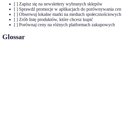
[ ] Zapisz się na newslettery wybranych sklepów
[ ] Sprawdź promocje w aplikacjach do porównywania cen
[ ] Obserwuj lokalne marki na mediach społecznościowych
[ ] Zrób listę produktów, które chcesz kupić
[ ] Porównaj ceny na różnych platformach zakupowych
Glossar
Terme
Définition
Wielkie wyprzedaże z znacznymi zniżkami,
Mega
zazwyczaj organizowane sezonowo lub przed
promocje
świętami.
Rabat oferowany na dany produkt, zmniejszający
Zniżka
jego cenę.
System nagród dla klientów, zachęcający do
Program
regularnych zakupów poprzez oferowanie zniżek i
lojalnościowy
bonusów.