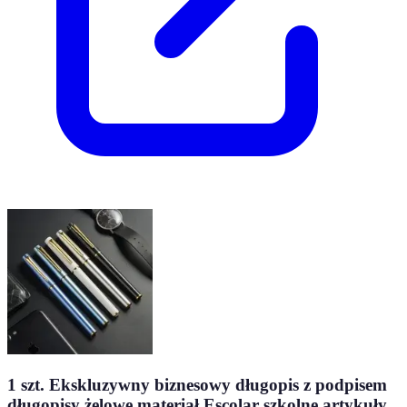
1 szt. Ekskluzywny biznesowy długopis z podpisem
długopisy żelowe materiał Escolar szkolne artykuły