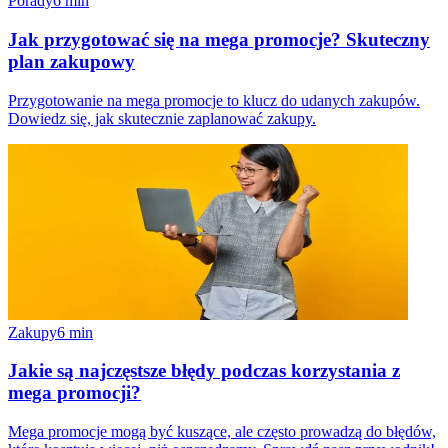
Porady
6
min
Jak przygotować się na mega promocje? Skuteczny
plan zakupowy
Przygotowanie na mega promocje to klucz do udanych zakupów.
Dowiedz się, jak skutecznie zaplanować zakupy.
Zakupy
6
min
Jakie są najczęstsze błędy podczas korzystania z
mega promocji?
Mega promocje mogą być kuszące, ale często prowadzą do błędów,