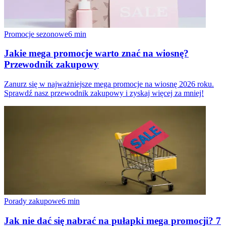
Promocje sezonowe
6
min
Jakie mega promocje warto znać na wiosnę?
Przewodnik zakupowy
Zanurz się w najważniejsze mega promocje na wiosnę 2026 roku.
Sprawdź nasz przewodnik zakupowy i zyskaj więcej za mniej!
Porady zakupowe
6
min
Jak nie dać się nabrać na pułapki mega promocji? 7