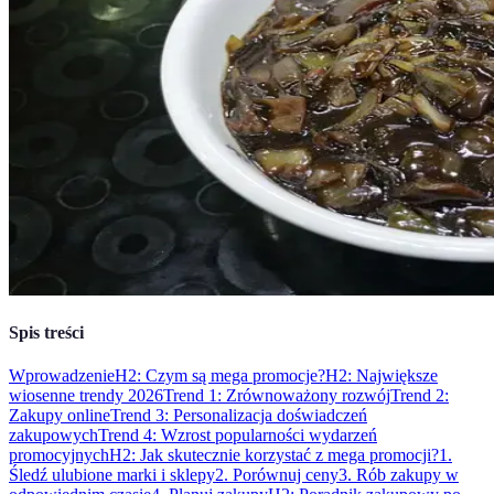
Spis treści
Wprowadzenie
H2: Czym są mega promocje?
H2: Największe
wiosenne trendy 2026
Trend 1: Zrównoważony rozwój
Trend 2:
Zakupy online
Trend 3: Personalizacja doświadczeń
zakupowych
Trend 4: Wzrost popularności wydarzeń
promocyjnych
H2: Jak skutecznie korzystać z mega promocji?
1.
Śledź ulubione marki i sklepy
2. Porównuj ceny
3. Rób zakupy w