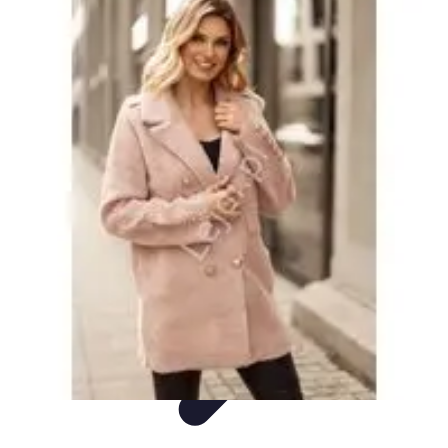
Mega Promocje
Porady zakupowe
Porady
Trendy
Poradniki
Zakupy i promocje
Mega Promocje