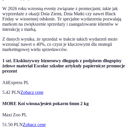
W 2026 roku wzrosną eventy związane z promocjami, takie jak
wyprzedaże z okazji Dnia Ziemi, Dnia Matki czy nawet Black
Friday w wiosennej odsłonie. Te specjalne wydarzenia pozwalają
markom na zwiększenie sprzedaży i zaangażowanie klientów w
interakcję z marką.
Z danych wynika, że sprzedaż w trakcie takich wydarzeń może
wzrosnąć nawet o 40%, co czyni je kluczowymi dla strategii
marketingowej wielu sprzedawców.
1 szt. Ekskluzywny biznesowy długopis z podpisem długopisy
żelowe materiał Escolar szkolne artykuły papiernicze promocje
prezent
AliExpress PL
5.42
PLN
Zobacz cenę
MORE Koi wiosna/jesień pokarm 6mm 2 kg
Maxi Zoo PL
51.50
PLN
Zobacz cenę