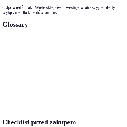
Odpowiedź: Tak! Wiele sklepów inwestuje w atrakcyjne oferty
wyłącznie dla klientów online.
Glossary
Terme
Définition
Mega
Znaczące obniżki cen oferowane przez marki w
promocje
określonych okresach.
Proces rozwoju, który spełnia potrzeby
Zrównoważony
obecnych pokoleń bez uszczerbku dla
rozwój
przyszłych.
Dostosowanie doświadczeń zakupowych do
Personalizacja
indywidualnych preferencji klienta.
Checklist przed zakupem