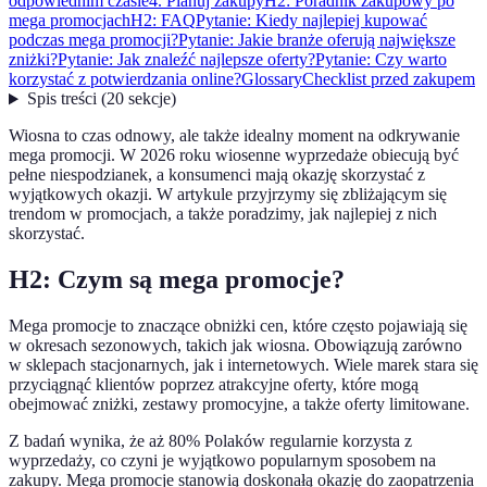
odpowiednim czasie
4. Planuj zakupy
H2: Poradnik zakupowy po
mega promocjach
H2: FAQ
Pytanie: Kiedy najlepiej kupować
podczas mega promocji?
Pytanie: Jakie branże oferują największe
zniżki?
Pytanie: Jak znaleźć najlepsze oferty?
Pytanie: Czy warto
korzystać z potwierdzania online?
Glossary
Checklist przed zakupem
Spis treści
(
20
sekcje
)
Wiosna to czas odnowy, ale także idealny moment na odkrywanie
mega promocji. W 2026 roku wiosenne wyprzedaże obiecują być
pełne niespodzianek, a konsumenci mają okazję skorzystać z
wyjątkowych okazji. W artykule przyjrzymy się zbliżającym się
trendom w promocjach, a także poradzimy, jak najlepiej z nich
skorzystać.
H2: Czym są mega promocje?
Mega promocje to znaczące obniżki cen, które często pojawiają się
w okresach sezonowych, takich jak wiosna. Obowiązują zarówno
w sklepach stacjonarnych, jak i internetowych. Wiele marek stara się
przyciągnąć klientów poprzez atrakcyjne oferty, które mogą
obejmować zniżki, zestawy promocyjne, a także oferty limitowane.
Z badań wynika, że aż 80% Polaków regularnie korzysta z
wyprzedaży, co czyni je wyjątkowo popularnym sposobem na
zakupy. Mega promocje stanowią doskonałą okazję do zaopatrzenia