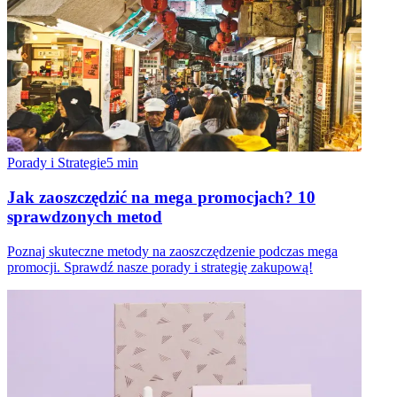
Porady i Strategie
5
min
Jak zaoszczędzić na mega promocjach? 10
sprawdzonych metod
Poznaj skuteczne metody na zaoszczędzenie podczas mega
promocji. Sprawdź nasze porady i strategię zakupową!