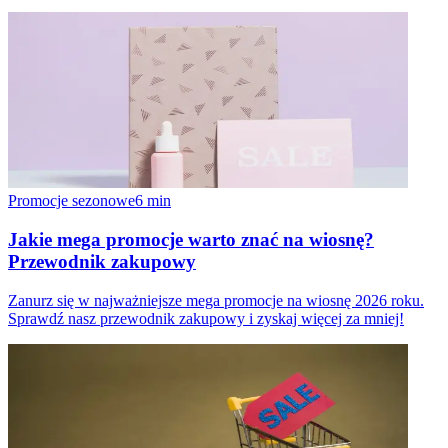
Promocje sezonowe
6
min
Jakie mega promocje warto znać na wiosnę?
Przewodnik zakupowy
Zanurz się w najważniejsze mega promocje na wiosnę 2026 roku.
Sprawdź nasz przewodnik zakupowy i zyskaj więcej za mniej!