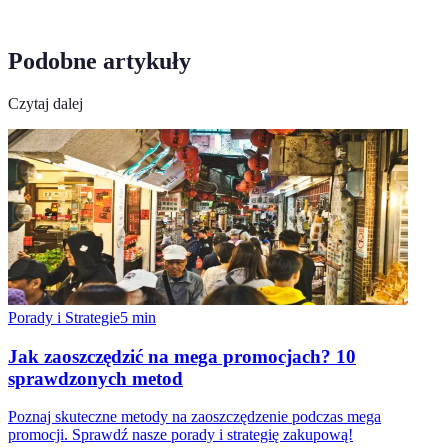
Podobne artykuły
Czytaj dalej
Porady i Strategie
5
min
Jak zaoszczędzić na mega promocjach? 10
sprawdzonych metod
Poznaj skuteczne metody na zaoszczędzenie podczas mega
promocji. Sprawdź nasze porady i strategię zakupową!