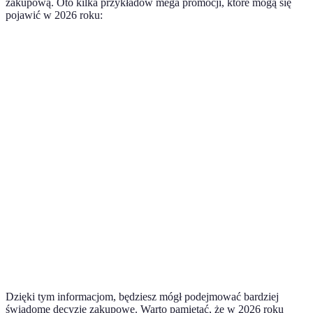
zakupową. Oto kilka przykładów mega promocji, które mogą się
pojawić w 2026 roku:
Rodzaj promocji
Przykłady produktów
Czas trwania promo
Mega zniżki na
Sukienki, buty,
Wiosna, około 6
odzież
akcesoria
tygodni
Wyprzedaż
Smartfony, laptopy,
Od początku wiosny
elektroniki
gadżety domowe
Promocje
Produkty zero waste,
W kwietniu
ekologiczne
bioprodukty
Karma premium,
Oferty dla
akcesoria dla
Na początku sezonu
zwierząt
psów/kotów
Dzięki tym informacjom, będziesz mógł podejmować bardziej
świadome decyzje zakupowe. Warto pamiętać, że w 2026 roku