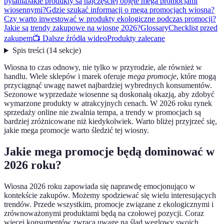
pytania
Jakie produkty są najczęściej objęte mega promocjami
wiosennymi?
Gdzie szukać informacji o mega promocjach wiosna?
Czy warto inwestować w produkty ekologiczne podczas promocji?
Jakie są trendy zakupowe na wiosnę 2026?
Glossary
Checklist przed
zakupem
📺 Dalsze źródła wideo
Produkty zalecane
Spis treści
(
14
sekcje
)
Wiosna to czas odnowy, nie tylko w przyrodzie, ale również w
handlu. Wiele sklepów i marek oferuje
mega promocje
, które mogą
przyciągnąć uwagę nawet najbardziej wybrednych konsumentów.
Sezonowe wyprzedaże wiosenne są doskonałą okazją, aby zdobyć
wymarzone produkty w atrakcyjnych cenach. W 2026 roku rynek
sprzedaży online nie zwalnia tempa, a trendy w promocjach są
bardziej zróżnicowane niż kiedykolwiek. Warto bliżej przyjrzeć się,
jakie mega promocje warto śledzić tej wiosny.
Jakie mega promocje będą dominować w
2026 roku?
Wiosna 2026 roku zapowiada się naprawdę emocjonująco w
kontekście zakupów. Możemy spodziewać się wielu interesujących
trendów. Przede wszystkim, promocje związane z ekologicznymi i
zrównoważonymi produktami będą na czołowej pozycji. Coraz
więcej konsumentów zwraca uwagę na ślad węglowy swoich