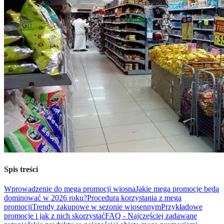
Spis treści
Wprowadzenie do mega promocji wiosna
Jakie mega promocje będą
dominować w 2026 roku?
Procedura korzystania z mega
promocji
Trendy zakupowe w sezonie wiosennym
Przykładowe
promocje i jak z nich skorzystać
FAQ - Najczęściej zadawane