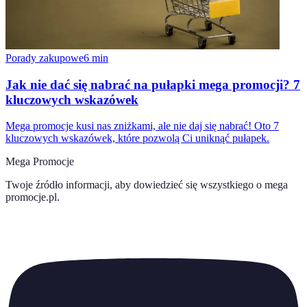
Porady zakupowe
6
min
Jak nie dać się nabrać na pułapki mega promocji? 7
kluczowych wskazówek
Mega promocje kusi nas zniżkami, ale nie daj się nabrać! Oto 7
kluczowych wskazówek, które pozwolą Ci uniknąć pułapek.
Mega Promocje
Twoje źródło informacji, aby dowiedzieć się wszystkiego o
mega
promocje.pl
.