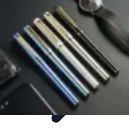
Mega Promocje
Porady zakupowe
Porady
Trendy
Poradniki
Zakupy i promocje
Mega Promocje