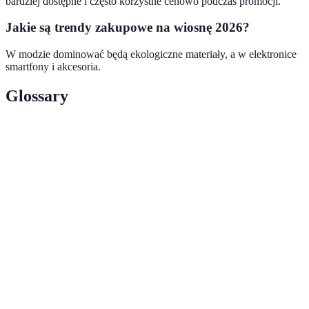
bardziej dostępne i często korzystne cenowo podczas promocji.
Jakie są trendy zakupowe na wiosnę 2026?
W modzie dominować będą ekologiczne materiały, a w elektronice
smartfony i akcesoria.
Glossary
Terme
Définition
Mega
Duże zniżki oferowane przez sklepy na wybrane
promocje
produkty.
Sezonowe
Zakupy związane z określonym sezonem, często
zakupy
z wysokimi rabatami.
Zrównoważony
Dążenie do harmonijnego rozwoju, w tym
rozwój
zakupów ekologicznych.