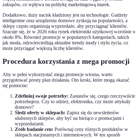
zakupów, co wpływa na politykę marketingową marek.
Dodatkowo, duży nacisk kładziony jest na technologie. Gadżety
inteligentne oraz urządzenia domowe zyskują na popularności, a
sklepy często organizują wyprzedaże, aby przyciągnąć klientów.
Szacuje się, że w 2026 roku rynek elektroniki użytkowej wzrośnie o
około 8%. Również promocje w popularnych kategoriach, takich
jak moda, odzwierciedlają aktualne trendy mody i stylu życia, co
może przyciągać większą liczbę klientów.
Procedura korzystania z mega promocji
Aby w pełni wykorzystać mega promocje wiosna, warto
przygotować prosty plan działania. Oto kroki, które mogą okazać
się pomocne:
Zdefiniuj swoje potrzeby:
Zastanów się, czego rzeczywiście
potrzebujesz. Czy to odzież, elektronika, czy może artykuły
domowe?
Śledź oferty w sklepach:
Zapisz się do newsletterów
ulubionych sklepów, aby być na bieżąco z promocjami i
wyprzedażami.
Zrób badanie cen:
Porównaj ceny różnych produktów w
sklepach stacjonarnych i internetowych. W ten sposób