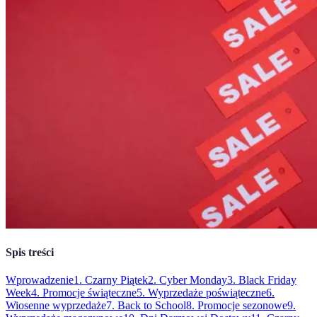
Spis treści
Wprowadzenie
1. Czarny Piątek
2. Cyber Monday
3. Black Friday
Week
4. Promocje świąteczne
5. Wyprzedaże poświąteczne
6.
Wiosenne wyprzedaże
7. Back to School
8. Promocje sezonowe
9.