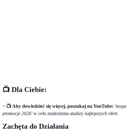
Terma
Definicja
Mega
Wyjątkowe rabaty i oferty dostępne przez ograniczony
promocje
czas.
Czarny
Dzień w roku, kiedy sklepy oferują znaczące obniżki
Piątek
cen.
Cyber
Poniedziałek po Dniu Dziękczynienia, skupiony na
Monday
promocjach internetowych.
📺 Dla Ciebie:
>
📺 Aby dowiedzieć się więcej, poszukaj na YouTube:
'mega
promocje 2026'
w celu znalezienia analizy najlepszych ofert.
Zachęta do Działania