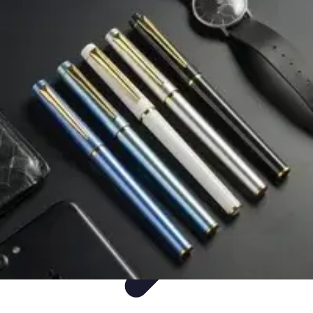
Mega Promocje
Porady zakupowe
Porady
Trendy
Poradniki
Zakupy i promocje
Mega Promocje