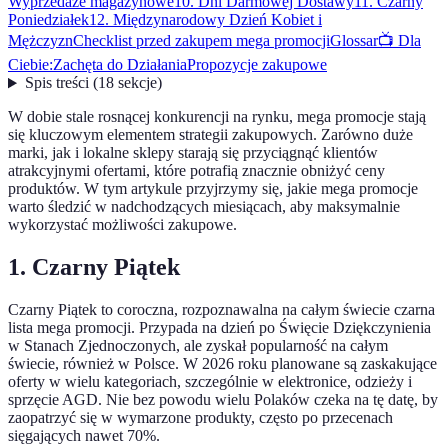
Wyprzedaże magazynowe
10. Dni Darmowej Dostawy
11. Czarny
Poniedziałek
12. Międzynarodowy Dzień Kobiet i
Mężczyzn
Checklist przed zakupem mega promocji
Glossar
📺 Dla
Ciebie:
Zachęta do Działania
Propozycje zakupowe
Spis treści
(
18
sekcje
)
W dobie stale rosnącej konkurencji na rynku, mega promocje stają
się kluczowym elementem strategii zakupowych. Zarówno duże
marki, jak i lokalne sklepy starają się przyciągnąć klientów
atrakcyjnymi ofertami, które potrafią znacznie obniżyć ceny
produktów. W tym artykule przyjrzymy się, jakie mega promocje
warto śledzić w nadchodzących miesiącach, aby maksymalnie
wykorzystać możliwości zakupowe.
1. Czarny Piątek
Czarny Piątek to coroczna, rozpoznawalna na całym świecie czarna
lista mega promocji. Przypada na dzień po Święcie Dziękczynienia
w Stanach Zjednoczonych, ale zyskał popularność na całym
świecie, również w Polsce. W 2026 roku planowane są zaskakujące
oferty w wielu kategoriach, szczególnie w elektronice, odzieży i
sprzęcie AGD. Nie bez powodu wielu Polaków czeka na tę datę, by
zaopatrzyć się w wymarzone produkty, często po przecenach
sięgających nawet 70%.