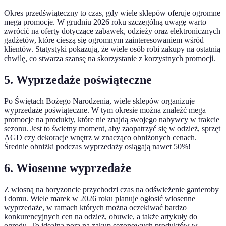
Okres przedświąteczny to czas, gdy wiele sklepów oferuje ogromne
mega promocje. W grudniu 2026 roku szczególną uwagę warto
zwrócić na oferty dotyczące zabawek, odzieży oraz elektronicznych
gadżetów, które cieszą się ogromnym zainteresowaniem wśród
klientów. Statystyki pokazują, że wiele osób robi zakupy na ostatnią
chwilę, co stwarza szansę na skorzystanie z korzystnych promocji.
5. Wyprzedaże poświąteczne
Po Świętach Bożego Narodzenia, wiele sklepów organizuje
wyprzedaże poświąteczne. W tym okresie można znaleźć mega
promocje na produkty, które nie znajdą swojego nabywcy w trakcie
sezonu. Jest to świetny moment, aby zaopatrzyć się w odzież, sprzęt
AGD czy dekoracje wnętrz w znacząco obniżonych cenach.
Średnie obniżki podczas wyprzedaży osiągają nawet 50%!
6. Wiosenne wyprzedaże
Z wiosną na horyzoncie przychodzi czas na odświeżenie garderoby
i domu. Wiele marek w 2026 roku planuje ogłosić wiosenne
wyprzedaże, w ramach których można oczekiwać bardzo
konkurencyjnych cen na odzież, obuwie, a także artykuły do
ogrodu. To idealna pora na zakup sezonowych produktów w