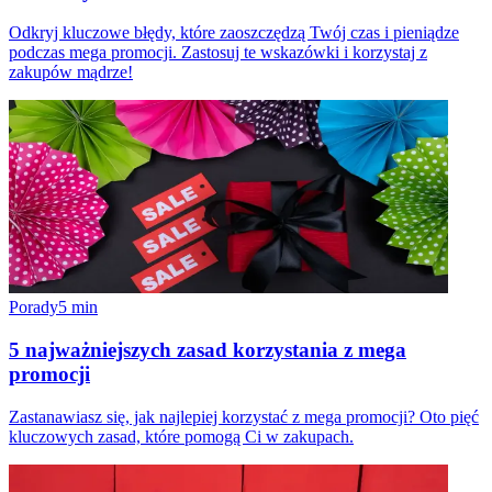
Odkryj kluczowe błędy, które zaoszczędzą Twój czas i pieniądze
podczas mega promocji. Zastosuj te wskazówki i korzystaj z
zakupów mądrze!
Porady
5
min
5 najważniejszych zasad korzystania z mega
promocji
Zastanawiasz się, jak najlepiej korzystać z mega promocji? Oto pięć
kluczowych zasad, które pomogą Ci w zakupach.