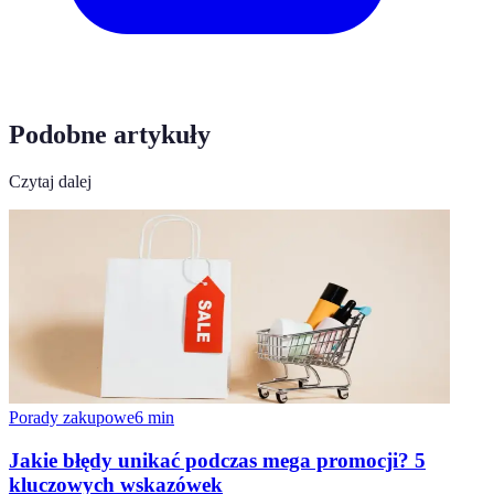
Podobne artykuły
Czytaj dalej
Porady zakupowe
6
min
Jakie błędy unikać podczas mega promocji? 5
kluczowych wskazówek