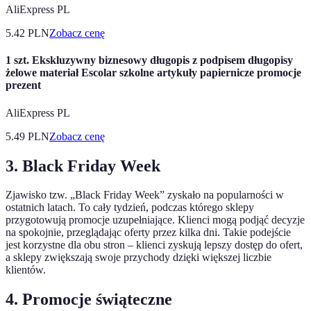
AliExpress PL
5.42
PLN
Zobacz cenę
1 szt. Ekskluzywny biznesowy długopis z podpisem długopisy
żelowe materiał Escolar szkolne artykuły papiernicze promocje
prezent
AliExpress PL
5.49
PLN
Zobacz cenę
3. Black Friday Week
Zjawisko tzw. „Black Friday Week” zyskało na popularności w
ostatnich latach. To cały tydzień, podczas którego sklepy
przygotowują promocje uzupełniające. Klienci mogą podjąć decyzje
na spokojnie, przeglądając oferty przez kilka dni. Takie podejście
jest korzystne dla obu stron – klienci zyskują lepszy dostęp do ofert,
a sklepy zwiększają swoje przychody dzięki większej liczbie
klientów.
4. Promocje świąteczne