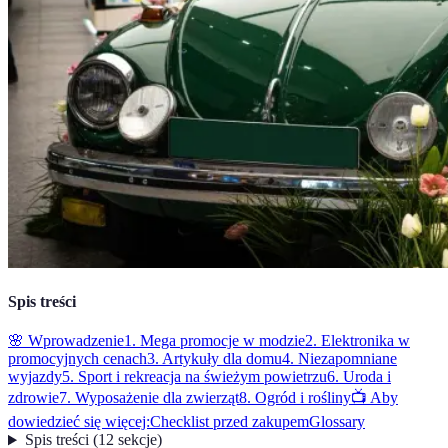
Spis treści
🌸 Wprowadzenie
1. Mega promocje w modzie
2. Elektronika w
promocyjnych cenach
3. Artykuły dla domu
4. Niezapomniane
wyjazdy
5. Sport i rekreacja na świeżym powietrzu
6. Uroda i
zdrowie
7. Wyposażenie dla zwierząt
8. Ogród i rośliny
📺 Aby
dowiedzieć się więcej:
Checklist przed zakupem
Glossary
Spis treści
(
12
sekcje
)