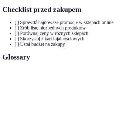
Checklist przed zakupem
[ ] Sprawdź najnowsze promocje w sklepach online
[ ] Zrób listę niezbędnych produktów
[ ] Porównaj ceny w różnych sklepach
[ ] Skorzystaj z kart lojalnościowych
[ ] Ustal budżet na zakupy
Glossary
Terme
Definicja
Mega
Wyjątkowe oferty zniżkowe, które mają na celu
promocje
zachęcenie klientów do zakupów.
Obniżki cen oferowane przez sprzedawców, często
Rabaty
procentowe.
Lojalność
Programy nagradzające stałych klientów za zakupy i