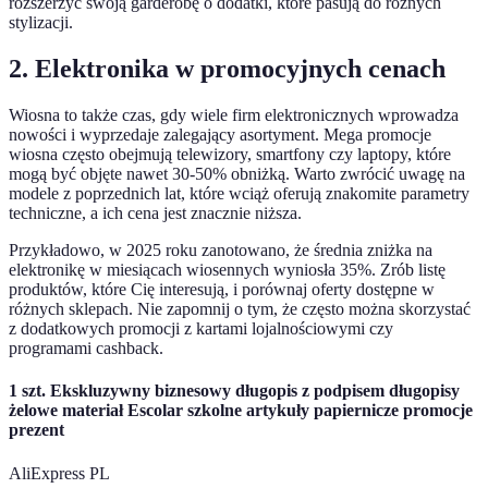
rozszerzyć swoją garderobę o dodatki, które pasują do różnych
stylizacji.
2. Elektronika w promocyjnych cenach
Wiosna to także czas, gdy wiele firm elektronicznych wprowadza
nowości i wyprzedaje zalegający asortyment. Mega promocje
wiosna często obejmują telewizory, smartfony czy laptopy, które
mogą być objęte nawet 30-50% obniżką. Warto zwrócić uwagę na
modele z poprzednich lat, które wciąż oferują znakomite parametry
techniczne, a ich cena jest znacznie niższa.
Przykładowo, w 2025 roku zanotowano, że średnia zniżka na
elektronikę w miesiącach wiosennych wyniosła 35%. Zrób listę
produktów, które Cię interesują, i porównaj oferty dostępne w
różnych sklepach. Nie zapomnij o tym, że często można skorzystać
z dodatkowych promocji z kartami lojalnościowymi czy
programami cashback.
1 szt. Ekskluzywny biznesowy długopis z podpisem długopisy
żelowe materiał Escolar szkolne artykuły papiernicze promocje
prezent
AliExpress PL