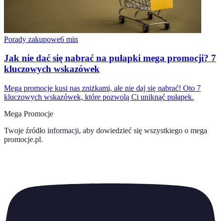
Porady zakupowe
6
min
Jak nie dać się nabrać na pułapki mega promocji? 7
kluczowych wskazówek
Mega promocje kusi nas zniżkami, ale nie daj się nabrać! Oto 7
kluczowych wskazówek, które pozwolą Ci uniknąć pułapek.
Mega Promocje
Twoje źródło informacji, aby dowiedzieć się wszystkiego o
mega
promocje.pl
.