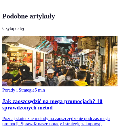
Podobne artykuły
Czytaj dalej
Porady i Strategie
5
min
Jak zaoszczędzić na mega promocjach? 10
sprawdzonych metod
Poznaj skuteczne metody na zaoszczędzenie podczas mega
promocji. Sprawdź nasze porady i strategię zakupową!