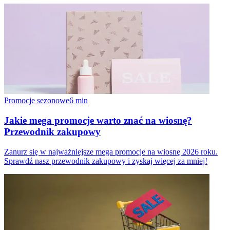
Promocje sezonowe
6
min
Jakie mega promocje warto znać na wiosnę?
Przewodnik zakupowy
Zanurz się w najważniejsze mega promocje na wiosnę 2026 roku.
Sprawdź nasz przewodnik zakupowy i zyskaj więcej za mniej!