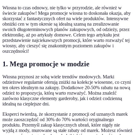
Wiosna to czas odnowy, nie tylko w przyrodzie, ale również w
świecie zakupów! Mega promocje wiosna to doskonała okazja, aby
skorzystać z fantastycznych ofert na wiele produktów. Intensywne
obniżki cen w tym okresie są idealną szansą na zrealizowanie
swoich długoterminowych planów zakupowych, od odzieży, przez
elektronikę, aż po artykuły domowe. Celem tego artykułu jest
przedstawienie najciekawszych promocji, które warto rozważyć tej
wiosny, aby cieszyć się znakomitym poziomem zakupów i
oszczędności!
1. Mega promocje w modzie
Wiosna przynosi ze sobą wiele trendów modowych. Marki
odzieżowe regularnie oferują zniżki na kolekcje wiosenne, co czyni
ten okres idealnym na zakupy. Dodatkowe 20-50% rabatu na nową
odzież to propozycja, którą warto rozważyć. Można znaleźć
zarówno klasyczne elementy garderoby, jak i odzież codzienną
idealną na cieplejsze dni.
Eksperci twierdzą, że skorzystanie z promocji od uznanych marek
może zaoszczędzić od 30% do 70% wartości oryginalnego
produktu. Przemyśl zakup klasycznych ubrań, które nigdy nie
wyjdą z mody, murowane są stałe rabaty od marek. Możesz również