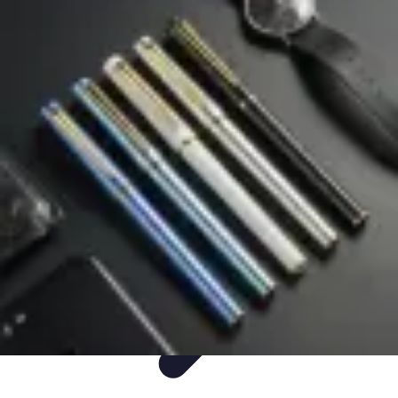
Mega Promocje
Porady zakupowe
Porady
Trendy
Poradniki
Zakupy i promocje
Mega Promocje