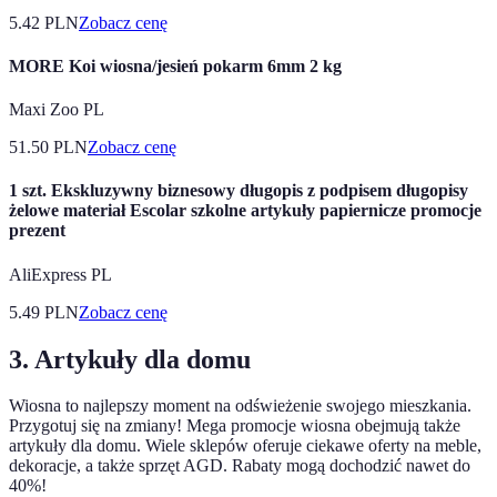
5.42
PLN
Zobacz cenę
MORE Koi wiosna/jesień pokarm 6mm 2 kg
Maxi Zoo PL
51.50
PLN
Zobacz cenę
1 szt. Ekskluzywny biznesowy długopis z podpisem długopisy
żelowe materiał Escolar szkolne artykuły papiernicze promocje
prezent
AliExpress PL
5.49
PLN
Zobacz cenę
3. Artykuły dla domu
Wiosna to najlepszy moment na odświeżenie swojego mieszkania.
Przygotuj się na zmiany! Mega promocje wiosna obejmują także
artykuły dla domu. Wiele sklepów oferuje ciekawe oferty na meble,
dekoracje, a także sprzęt AGD. Rabaty mogą dochodzić nawet do
40%!