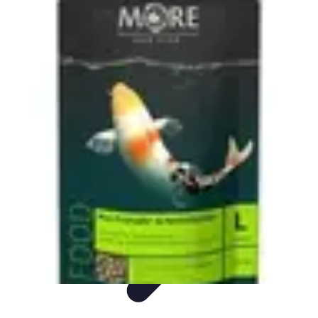
Mega Promocje
Porady zakupowe
Porady
Trendy
Poradniki
Zakupy i promocje
Mega Promocje