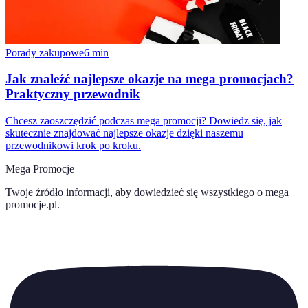
Porady zakupowe
6
min
Jak znaleźć najlepsze okazje na mega promocjach?
Praktyczny przewodnik
Chcesz zaoszczędzić podczas mega promocji? Dowiedz się, jak
skutecznie znajdować najlepsze okazje dzięki naszemu
przewodnikowi krok po kroku.
Mega Promocje
Twoje źródło informacji, aby dowiedzieć się wszystkiego o
mega
promocje.pl
.