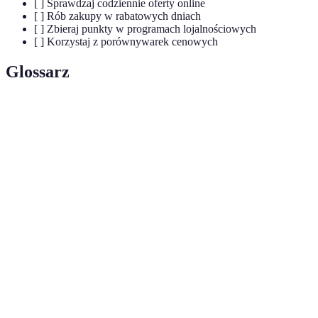
[ ] Sprawdzaj codziennie oferty online
[ ] Rób zakupy w rabatowych dniach
[ ] Zbieraj punkty w programach lojalnościowych
[ ] Korzystaj z porównywarek cenowych
Glossarz
Terme
Définition
Mega
Duże wyprzedaże oferujące znaczne rabaty w
promocje
sklepach.
Programy
Systemy nagradzania klientów za zakupy, które
lojalnościowe
oferują dodatkowe korzyści.
Serwisy internetowe, które pozwalają
Porównywarki
porównywać ceny różnych produktów w
cen
różnych sklepach.