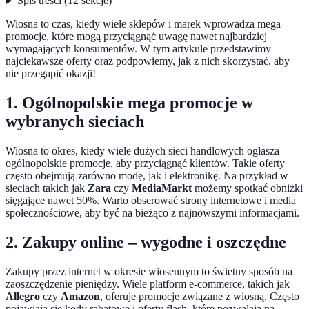
Spis treści
(
12
sekcje
)
Wiosna to czas, kiedy wiele sklepów i marek wprowadza mega
promocje, które mogą przyciągnąć uwagę nawet najbardziej
wymagających konsumentów. W tym artykule przedstawimy
najciekawsze oferty oraz podpowiemy, jak z nich skorzystać, aby
nie przegapić okazji!
1. Ogólnopolskie mega promocje w
wybranych sieciach
Wiosna to okres, kiedy wiele dużych sieci handlowych ogłasza
ogólnopolskie promocje, aby przyciągnąć klientów. Takie oferty
często obejmują zarówno modę, jak i elektronikę. Na przykład w
sieciach takich jak
Zara
czy
MediaMarkt
możemy spotkać obniżki
sięgające nawet 50%. Warto obserować strony internetowe i media
społecznościowe, aby być na bieżąco z najnowszymi informacjami.
2. Zakupy online – wygodne i oszczędne
Zakupy przez internet w okresie wiosennym to świetny sposób na
zaoszczędzenie pieniędzy. Wiele platform e-commerce, takich jak
Allegro
czy
Amazon
, oferuje promocje związane z wiosną. Często
pojawiają się kody rabatowe i oferty flash, które pozwalają na