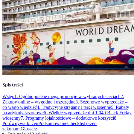
Spis treści
Wstęp
1. Ogólnopolskie mega promocje w wybranych sieciach
2.
Zakupy online – wygodne i oszczędne
3. Sezonowe wyprzedaże –
co warto wiedzieć
4. Tradycyjne stragany i targi wiosenne
5. Rabaty
na artykuły sezonowe
6. Wielkie wyprzedaże dni 1.04 i Black Friday
wiosenny
7. Programy lojalnościowe – dodatkowe korzyści
8.
Porównywarki cen
Podsumowanie
Checklist przed
zakupami
Glossarz