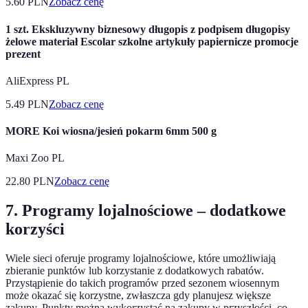
5.60
PLN
Zobacz cenę
1 szt. Ekskluzywny biznesowy długopis z podpisem długopisy
żelowe materiał Escolar szkolne artykuły papiernicze promocje
prezent
AliExpress PL
5.49
PLN
Zobacz cenę
MORE Koi wiosna/jesień pokarm 6mm 500 g
Maxi Zoo PL
22.80
PLN
Zobacz cenę
7. Programy lojalnościowe – dodatkowe
korzyści
Wiele sieci oferuje programy lojalnościowe, które umożliwiają
zbieranie punktów lub korzystanie z dodatkowych rabatów.
Przystąpienie do takich programów przed sezonem wiosennym
może okazać się korzystne, zwłaszcza gdy planujesz większe
zakupy. Punkty można wykorzystać na zakupy w przyszłości, co