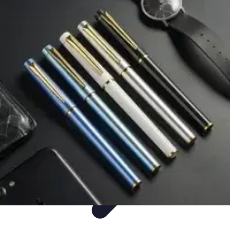
Mega Promocje
Porady zakupowe
Porady
Trendy
Poradniki
Zakupy i promocje
Mega Promocje