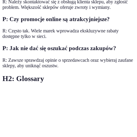
R: Należy skontaktować się z obsługą klienta sklepu, aby zgłosić
problem. Większość sklepów oferuje zwroty i wymiany.
P: Czy promocje online są atrakcyjniejsze?
R: Często tak. Wiele marek wprowadza ekskluzywne rabaty
dostępne tylko w sieci.
P: Jak nie dać się oszukać podczas zakupów?
R: Zawsze sprawdzaj opinie o sprzedawcach oraz wybieraj zaufane
sklepy, aby uniknąć oszustw.
H2: Glossary
Terme
Définition
Mega
Duże zniżki oferowane na wybrane grupy produktów.
promocje
Odzież
Ubrania przeznaczone do aktywności fizycznej, często