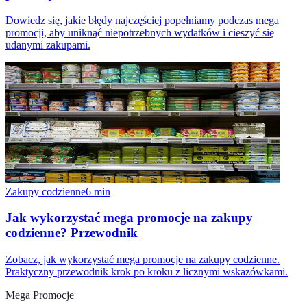
Dowiedz się, jakie błędy najczęściej popełniamy podczas mega
promocji, aby uniknąć niepotrzebnych wydatków i cieszyć się
udanymi zakupami.
Zakupy codzienne
6
min
Jak wykorzystać mega promocje na zakupy
codzienne? Przewodnik
Zobacz, jak wykorzystać mega promocje na zakupy codzienne.
Praktyczny przewodnik krok po kroku z licznymi wskazówkami.
Mega Promocje