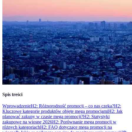
Spis treści
Wprowadzenie
H2: Różnorodność promocji – co nas czeka?
H2:
Kluczowe kategorie produktów objęte mega promocjami
H2: Jak
planować zakupy w czasie mega promocji?
H2: Statystyki
zakupowe na wiosnę 2026
H2: Porównanie mega promocji w
różnych kategoriach
H2: FAQ dotyczące mega promocji na