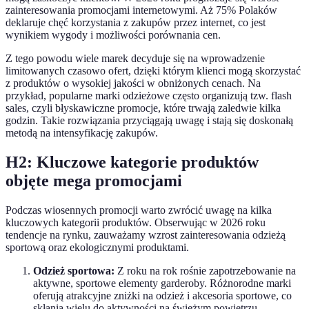
zainteresowania promocjami internetowymi. Aż 75% Polaków
deklaruje chęć korzystania z zakupów przez internet, co jest
wynikiem wygody i możliwości porównania cen.
Z tego powodu wiele marek decyduje się na wprowadzenie
limitowanych czasowo ofert, dzięki którym klienci mogą skorzystać
z produktów o wysokiej jakości w obniżonych cenach. Na
przykład, popularne marki odzieżowe często organizują tzw. flash
sales, czyli błyskawiczne promocje, które trwają zaledwie kilka
godzin. Takie rozwiązania przyciągają uwagę i stają się doskonałą
metodą na intensyfikację zakupów.
H2: Kluczowe kategorie produktów
objęte mega promocjami
Podczas wiosennych promocji warto zwrócić uwagę na kilka
kluczowych kategorii produktów. Obserwując w 2026 roku
tendencje na rynku, zauważamy wzrost zainteresowania odzieżą
sportową oraz ekologicznymi produktami.
Odzież sportowa:
Z roku na rok rośnie zapotrzebowanie na
aktywne, sportowe elementy garderoby. Różnorodne marki
oferują atrakcyjne zniżki na odzież i akcesoria sportowe, co
skłania wielu do aktywności na świeżym powietrzu.