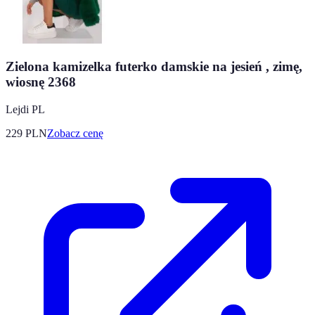
Zielona kamizelka futerko damskie na jesień , zimę,
wiosnę 2368
Lejdi PL
229
PLN
Zobacz cenę