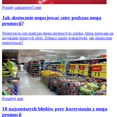
Porady zakupowe
5
min
Jak skutecznie negocjować ceny podczas mega
promocji?
Negocjacja cen podczas mega promocji to sztuka, która pozwala na
uzyskanie lepszych ofert. Zobacz nasze wskazówki, jak skutecznie
negocjować!
Porady
6
min
10 najczęstszych błędów przy korzystaniu z mega
promocji