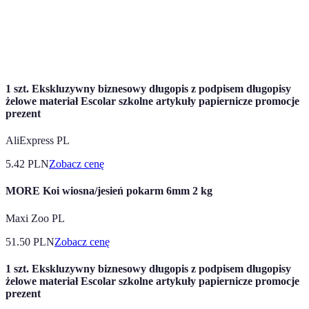
sportowa
technologicznie zaawansowane.
Zakupy
Proces nabywania produktów przez Internet.
online
1 szt. Ekskluzywny biznesowy długopis z podpisem długopisy
żelowe materiał Escolar szkolne artykuły papiernicze promocje
prezent
AliExpress PL
5.42
PLN
Zobacz cenę
MORE Koi wiosna/jesień pokarm 6mm 2 kg
Maxi Zoo PL
51.50
PLN
Zobacz cenę
1 szt. Ekskluzywny biznesowy długopis z podpisem długopisy
żelowe materiał Escolar szkolne artykuły papiernicze promocje
prezent