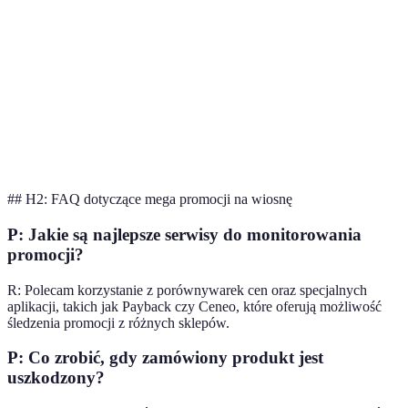
Sprzęt
20%
30%
AGD
Meble
50%
30%
Produkty
30%
10%
ekologiczne
## H2: FAQ dotyczące mega promocji na wiosnę
P: Jakie są najlepsze serwisy do monitorowania
promocji?
R: Polecam korzystanie z porównywarek cen oraz specjalnych
aplikacji, takich jak Payback czy Ceneo, które oferują możliwość
śledzenia promocji z różnych sklepów.
P: Co zrobić, gdy zamówiony produkt jest
uszkodzony?