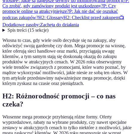
wiosnę
P: Jakie są najlepsze serwisy do monitorowania promocji?
P:
Co zrobić, gdy zamówiony produkt jest uszkodzony?
P: Czy
promocje online są atrakcyjniejsze?
P: Jak nie dać się oszukać
podczas zakupów?
H2: Glossary
H2: Checklist przed zakupem
📺
Dodatkowe zasoby:
Zachęta do działania
Spis treści
(
15
sekcje
)
Wiosna to czas, gdy wiele osób decyduje się na zakupy, aby
odświeżyć swoją garderobę czy dom. Mega promocje na wiosnę,
które oferują sieci handlowe oraz marki, przyciągają uwagę
klientów, a tym samym stają się doskonałą okazją do zakupu
produktów w atrakcyjnych cenach. W 2026 roku obserwujemy
wiele trendów związanych z promocjami, które warto poznać, by
mądrze wykorzystać możliwości, jakie niesie ze sobą ten okres. W
tym artykule przedstawimy najważniejsze mega promocje, dzięki
którym zyskasz na czasie oraz pieniądzach.
H2: Różnorodność promocji – co nas
czeka?
Wiosenne mega promocje przybierają różne formy. Oferty
wyprzedażowe, rabaty na wybrane produkty, czy nawet specjalne
zestawy w atrakcyjnych cenach to tylko niektóre z możliwości, jakie
mogą zaskoczyć klientów. W 2026 roku prognozuje się wzrost