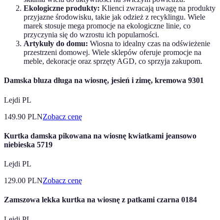
Ekologiczne produkty:
Klienci zwracają uwagę na produkty
przyjazne środowisku, takie jak odzież z recyklingu. Wiele
marek stosuje mega promocje na ekologiczne linie, co
przyczynia się do wzrostu ich popularności.
Artykuły do domu:
Wiosna to idealny czas na odświeżenie
przestrzeni domowej. Wiele sklepów oferuje promocje na
meble, dekoracje oraz sprzęty AGD, co sprzyja zakupom.
Damska bluza długa na wiosnę, jesień i zimę, kremowa 9301
Lejdi PL
149.90
PLN
Zobacz cenę
Kurtka damska pikowana na wiosnę kwiatkami jeansowo
niebieska 5719
Lejdi PL
129.00
PLN
Zobacz cenę
Zamszowa lekka kurtka na wiosnę z patkami czarna 0184
Lejdi PL