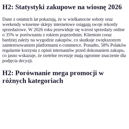
H2: Statystyki zakupowe na wiosnę 2026
Dane z ostatnich lat pokazują, że w wielkanocne soboty oraz
weekendy wiosenne sklepy internetowe osiągają swoje rekordy
sprzedażowe. W 2026 roku przewiduje się wzrost sprzedaży online
o 35% w porównaniu z rokiem poprzednim. Klientom coraz
bardziej zależy na wygodzie zakupów, co skutkuje zwiększonym
zainteresowaniem platformami e-commerce. Ponadto, 58% Polaków
regularnie korzysta z opinii internautów przed dokonaniem zakupu,
co jasno wskazuje, że rzetelne recenzje mają ogromne znaczenie dla
podjęcia decyzji.
H2: Porównanie mega promocji w
różnych kategoriach
Kategoria
Mega promocje online
Tradycyjne promocje
Odzież
60%
40%