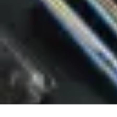
Mega Promocje
Porady zakupowe
Porady
Trendy
Poradniki
Zakupy i promocje
Mega Promocje