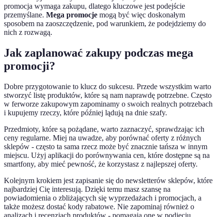
promocja wymaga zakupu, dlatego kluczowe jest podejście
przemyślane.
Mega promocje
mogą być więc doskonałym
sposobem na zaoszczędzenie, pod warunkiem, że podejdziemy do
nich z rozwagą.
Jak zaplanować zakupy podczas mega
promocji?
Dobre przygotowanie to klucz do sukcesu. Przede wszystkim warto
stworzyć listę produktów, które są nam naprawdę potrzebne. Często
w ferworze zakupowym zapominamy o swoich realnych potrzebach
i kupujemy rzeczy, które później lądują na dnie szafy.
Przedmioty, które są pożądane, warto zaznaczyć, sprawdzając ich
ceny regularne. Miej na uwadze, aby porównać oferty z różnych
sklepów - często ta sama rzecz może być znacznie tańsza w innym
miejscu. Użyj aplikacji do porównywania cen, które dostępne są na
smartfony, aby mieć pewność, że korzystasz z najlepszej oferty.
Kolejnym krokiem jest zapisanie się do newsletterów sklepów, które
najbardziej Cię interesują. Dzięki temu masz szansę na
powiadomienia o zbliżających się wyprzedażach i promocjach, a
także możesz dostać kody rabatowe. Nie zapominaj również o
analizach i recenzjach produktów - pomagają one w podjęciu