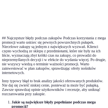
Programy
Nagrody za
Zbieranie punktów
długoter
lojalnościowe
zakupy
na nagrody
efekt
Przeceny
Obniżki
Krótkote
Wyprzedaż letnia
sezonowe
końcowe
wydatek
## Najczęstsze błędy podczas zakupów Podczas korzystania z mega
promocji warto ustrzec się pewnych powszechnych pułapek.
Niecelowe zakupy są jednym z największych wyzwań. Klienci
często wychodzą ze sklepu z przedmiotami, które nie były na ich
liście, wyznaczają zbyt krótki czas na zakupy, co prowadzi do
nieprzemyślanych decyzji i w efekcie do wydania więcej. Po drugie,
nie wszyscy wiedzą o terminie ważności promocji. Warto
zainwestować w plan zakupów, sprawdzając oferty nośników
internetowych.
Inny typowy błąd to brak analizy jakości oferowanych produktów.
Nie daj się zwieść niskiej cenie, ponieważ ta może być pułapką.
Zawsze sprawdzaj opinie użytkowników i recenzje, aby uniknąć
rozczarowania przy zakupie.
Jakie są największe błędy popełniane podczas mega
promocji?