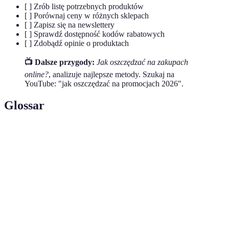
[ ] Zrób listę potrzebnych produktów
[ ] Porównaj ceny w różnych sklepach
[ ] Zapisz się na newslettery
[ ] Sprawdź dostępność kodów rabatowych
[ ] Zdobądź opinie o produktach
📺 Dalsze przygody:
Jak oszczędzać na zakupach
online?
, analizuje najlepsze metody. Szukaj na
YouTube: "jak oszczędzać na promocjach 2026".
Glossar
Terme
Définition
Mega
Znaczne obniżki cen produktów oferowane
promocje
przez sklepy.
Kupony
Specjalne kody, które pozwalają na zniżki przy
rabatowe
zakupach.