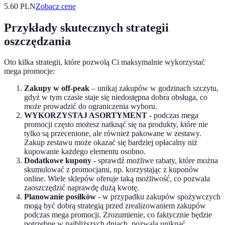
5.60
PLN
Zobacz cenę
Przykłady skutecznych strategii
oszczędzania
Oto kilka strategii, które pozwolą Ci maksymalnie wykorzystać
mega promocje:
Zakupy w off-peak
– unikaj zakupów w godzinach szczytu,
gdyż w tym czasie staje się niedostępna dobra obsługa, co
może prowadzić do ograniczenia wyboru.
WYKORZYSTAJ ASORTYMENT
- podczas mega
promocji często możesz natknąć się na produkty, które nie
tylko są przecenione, ale również pakowane w zestawy.
Zakup zestawu może okazać się bardziej opłacalny niż
kupowanie każdego elementu osobno.
Dodatkowe kupony
- sprawdź możliwe rabaty, które można
skumulować z promocjami, np. korzystając z kuponów
online. Wiele sklepów oferuje taką możliwość, co pozwala
zaoszczędzić naprawdę dużą kwotę.
Planowanie posiłków
- w przypadku zakupów spożywczych
mogą być dobrą strategią przed zrealizowaniem zakupów
podczas mega promocji. Zrozumienie, co faktycznie będzie
potrzebne w najbliższych dniach, pozwala uniknąć