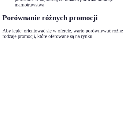
marnotrawstwa.
Porównanie różnych promocji
Aby lepiej orientować się w ofercie, warto porównywać różne
rodzaje promocji, które oferowane są na rynku.
Typ promocji
Opis
Przykład działania
Wydajno
Duże obniżki
Mega
w konkretne
Czarny piątek
Do 70% t
promocja
dni
Dodatkowe
rabaty w
Kupon 20% na
Kody
Często
sklepach
zakupy w sklepie
rabatowe
niezauwa
stacjonarnych
stacjonarnym
i online
Dobry