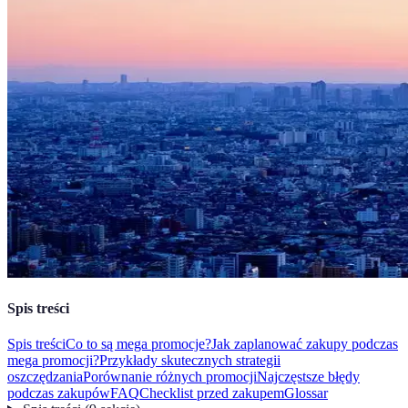
Spis treści
Spis treści
Co to są mega promocje?
Jak zaplanować zakupy podczas
mega promocji?
Przykłady skutecznych strategii
oszczędzania
Porównanie różnych promocji
Najczęstsze błędy
podczas zakupów
FAQ
Checklist przed zakupem
Glossar