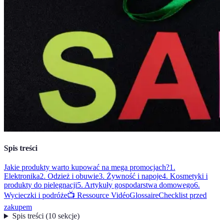
Spis treści
Jakie produkty warto kupować na mega promocjach?
1.
Elektronika
2. Odzież i obuwie
3. Żywność i napoje
4. Kosmetyki i
produkty do pielęgnacji
5. Artykuły gospodarstwa domowego
6.
Wycieczki i podróże
📺 Ressource Vidéo
Glossaire
Checklist przed
zakupem
Spis treści
(
10
sekcje
)