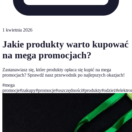
1 kwietnia 2026
Jakie produkty warto kupować
na mega promocjach?
Zastanawiasz się, które produkty opłaca się kupić na mega
promocjach? Sprawdź nasz przewodnik po najlepszych okazjach!
#
mega
promocje
#
zakupy
#
promocje
#
oszczędności
#
produkty
#
odzież
#
elektro