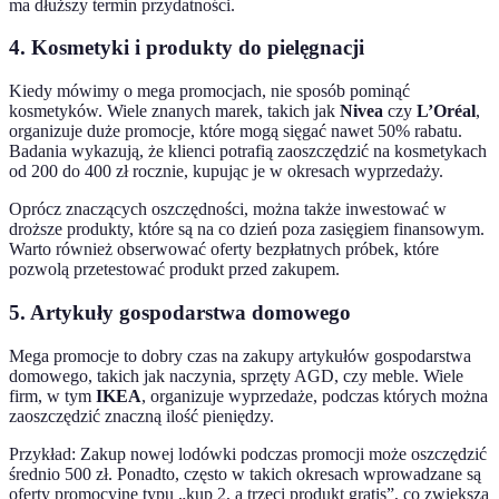
ma dłuższy termin przydatności.
4. Kosmetyki i produkty do pielęgnacji
Kiedy mówimy o mega promocjach, nie sposób pominąć
kosmetyków. Wiele znanych marek, takich jak
Nivea
czy
L’Oréal
,
organizuje duże promocje, które mogą sięgać nawet 50% rabatu.
Badania wykazują, że klienci potrafią zaoszczędzić na kosmetykach
od 200 do 400 zł rocznie, kupując je w okresach wyprzedaży.
Oprócz znaczących oszczędności, można także inwestować w
droższe produkty, które są na co dzień poza zasięgiem finansowym.
Warto również obserwować oferty bezpłatnych próbek, które
pozwolą przetestować produkt przed zakupem.
5. Artykuły gospodarstwa domowego
Mega promocje to dobry czas na zakupy artykułów gospodarstwa
domowego, takich jak naczynia, sprzęty AGD, czy meble. Wiele
firm, w tym
IKEA
, organizuje wyprzedaże, podczas których można
zaoszczędzić znaczną ilość pieniędzy.
Przykład: Zakup nowej lodówki podczas promocji może oszczędzić
średnio 500 zł. Ponadto, często w takich okresach wprowadzane są
oferty promocyjne typu „kup 2, a trzeci produkt gratis”, co zwiększa