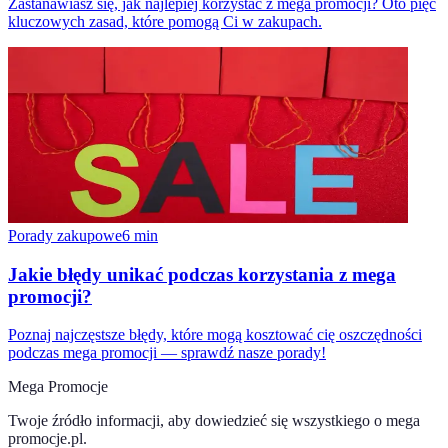
Zastanawiasz się, jak najlepiej korzystać z mega promocji? Oto pięć
kluczowych zasad, które pomogą Ci w zakupach.
Porady zakupowe
6
min
Jakie błędy unikać podczas korzystania z mega
promocji?
Poznaj najczęstsze błędy, które mogą kosztować cię oszczędności
podczas mega promocji — sprawdź nasze porady!
Mega Promocje
Twoje źródło informacji, aby dowiedzieć się wszystkiego o
mega
promocje.pl
.