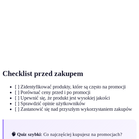
Terme
Définition
Mega
Zniżka i promocja, które oferują znaczące
promocja
oszczędności na wybranych produktach.
RTV/AGD
Elektronika oraz sprzęt gospodarstwa domowego.
Zniżka
Obniżona cena produktu w danym czasie.
Checklist przed zakupem
[ ] Zidentyfikować produkty, które są często na promocji
[ ] Porównać ceny przed i po promocji
[ ] Upewnić się, że produkt jest wysokiej jakości
[ ] Sprawdzić opinie użytkowników
[ ] Zastanowić się nad przyszłym wykorzystaniem zakupów
🧠 Quiz szybki:
Co najczęściej kupujesz na promocjach?