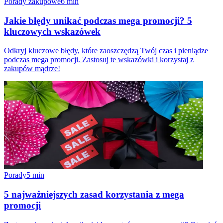
Porady zakupowe
6
min
Jakie błędy unikać podczas mega promocji? 5
kluczowych wskazówek
Odkryj kluczowe błędy, które zaoszczędzą Twój czas i pieniądze
podczas mega promocji. Zastosuj te wskazówki i korzystaj z
zakupów mądrze!
Porady
5
min
5 najważniejszych zasad korzystania z mega
promocji