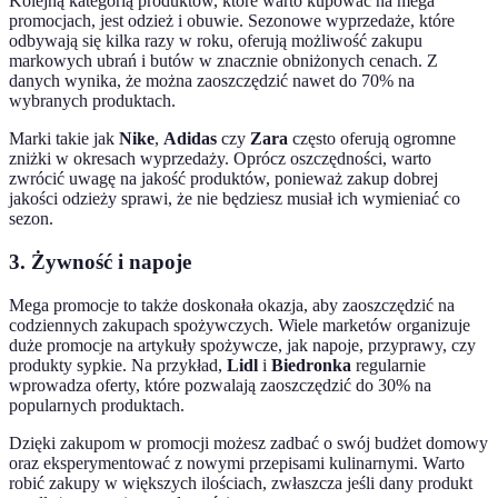
Kolejną kategorią produktów, które warto kupować na mega
promocjach, jest odzież i obuwie. Sezonowe wyprzedaże, które
odbywają się kilka razy w roku, oferują możliwość zakupu
markowych ubrań i butów w znacznie obniżonych cenach. Z
danych wynika, że można zaoszczędzić nawet do 70% na
wybranych produktach.
Marki takie jak
Nike
,
Adidas
czy
Zara
często oferują ogromne
zniżki w okresach wyprzedaży. Oprócz oszczędności, warto
zwrócić uwagę na jakość produktów, ponieważ zakup dobrej
jakości odzieży sprawi, że nie będziesz musiał ich wymieniać co
sezon.
3. Żywność i napoje
Mega promocje to także doskonała okazja, aby zaoszczędzić na
codziennych zakupach spożywczych. Wiele marketów organizuje
duże promocje na artykuły spożywcze, jak napoje, przyprawy, czy
produkty sypkie. Na przykład,
Lidl
i
Biedronka
regularnie
wprowadza oferty, które pozwalają zaoszczędzić do 30% na
popularnych produktach.
Dzięki zakupom w promocji możesz zadbać o swój budżet domowy
oraz eksperymentować z nowymi przepisami kulinarnymi. Warto
robić zakupy w większych ilościach, zwłaszcza jeśli dany produkt