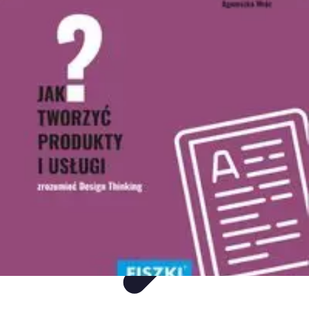
Mega Promocje
Porady zakupowe
Porady
Trendy
Poradniki
Zakupy i promocje
Mega Promocje