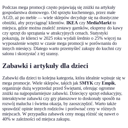
Podczas mega promocji często pojawiają się zniżki na artykuły
gospodarstwa domowego. Od sprzętu kuchennego, przez małe
AGD, aż po meble — wiele sklepów decyduje się na drastyczne
obniżki, aby przyciągnąć klientów.
IKEA
czy
MediaMarkt
to
miejsca, gdzie można znaleźć zestawy garnków, ekspresy do kawy
czy sprzęt do sprzątania w atrakcyjnych cenach. Statystyki
pokazują, że klienci w 2025 roku wydali średnio o 25% więcej na
wyposażenie wnętrz w czasie mega promocji w porównaniu do
innych miesięcy. Dlatego warto przemyśleć zakupy do kuchni czy
salonu i skorzystać z tej szansy.
Zabawki i artykuły dla dzieci
Zabawki dla dzieci to kolejna kategoria, która idealnie wpisuje się w
mega promocje. Wiele sklepów, takich jak
SMYK
czy
Empik
,
organizuje dużą wyprzedaż przed Świętami, oferując ogromne
zniżki na najpopularniejsze zabawki. Dziecięcy sprzęt edukacyjny,
interaktywne zabawki czy gry planszowe to doskonały sposób na
rozwój malucha i świetna okazja, by zaoszczędzić. Warto także
sprawdzić opinie innych rodziców i porównać ceny w różnych
miejscach. W przypadku zabawek ceny mogą różnić się nawet o
40% w zależności od miejsca zakupu.