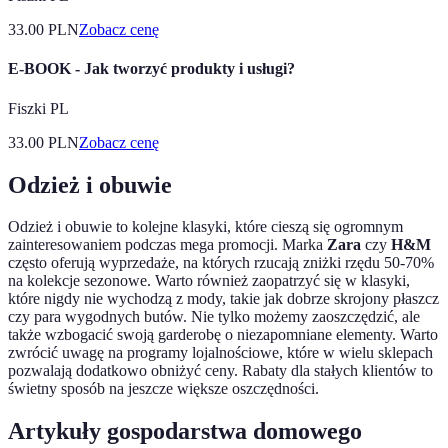
33.00
PLN
Zobacz cenę
E-BOOK - Jak tworzyć produkty i usługi?
Fiszki PL
33.00
PLN
Zobacz cenę
Odzież i obuwie
Odzież i obuwie to kolejne klasyki, które cieszą się ogromnym
zainteresowaniem podczas mega promocji. Marka
Zara
czy
H&M
często oferują wyprzedaże, na których rzucają zniżki rzędu 50-70%
na kolekcje sezonowe. Warto również zaopatrzyć się w klasyki,
które nigdy nie wychodzą z mody, takie jak dobrze skrojony płaszcz
czy para wygodnych butów. Nie tylko możemy zaoszczędzić, ale
także wzbogacić swoją garderobę o niezapomniane elementy. Warto
zwrócić uwagę na programy lojalnościowe, które w wielu sklepach
pozwalają dodatkowo obniżyć ceny. Rabaty dla stałych klientów to
świetny sposób na jeszcze większe oszczędności.
Artykuły gospodarstwa domowego