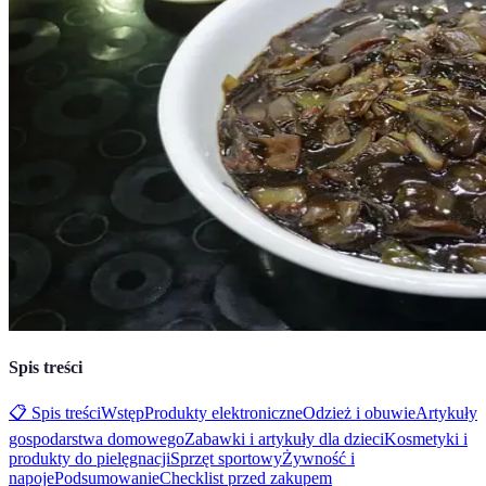
Spis treści
📋 Spis treści
Wstęp
Produkty elektroniczne
Odzież i obuwie
Artykuły
gospodarstwa domowego
Zabawki i artykuły dla dzieci
Kosmetyki i
produkty do pielęgnacji
Sprzęt sportowy
Żywność i
napoje
Podsumowanie
Checklist przed zakupem