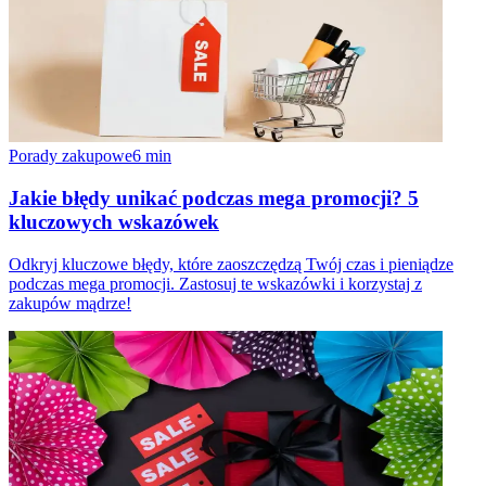
Porady zakupowe
6
min
Jakie błędy unikać podczas mega promocji? 5
kluczowych wskazówek
Odkryj kluczowe błędy, które zaoszczędzą Twój czas i pieniądze
podczas mega promocji. Zastosuj te wskazówki i korzystaj z
zakupów mądrze!