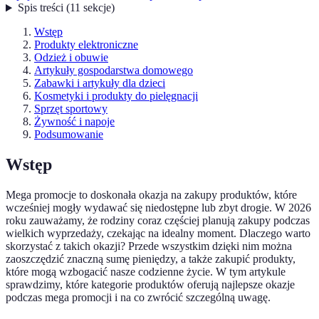
Spis treści
(
11
sekcje
)
Wstęp
Produkty elektroniczne
Odzież i obuwie
Artykuły gospodarstwa domowego
Zabawki i artykuły dla dzieci
Kosmetyki i produkty do pielęgnacji
Sprzęt sportowy
Żywność i napoje
Podsumowanie
Wstęp
Mega promocje to doskonała okazja na zakupy produktów, które
wcześniej mogły wydawać się niedostępne lub zbyt drogie. W 2026
roku zauważamy, że rodziny coraz częściej planują zakupy podczas
wielkich wyprzedaży, czekając na idealny moment. Dlaczego warto
skorzystać z takich okazji? Przede wszystkim dzięki nim można
zaoszczędzić znaczną sumę pieniędzy, a także zakupić produkty,
które mogą wzbogacić nasze codzienne życie. W tym artykule
sprawdzimy, które kategorie produktów oferują najlepsze okazje
podczas mega promocji i na co zwrócić szczególną uwagę.