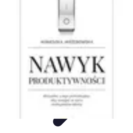
Mega Promocje
Porady zakupowe
Porady
Trendy
Poradniki
Zakupy i promocje
Mega Promocje