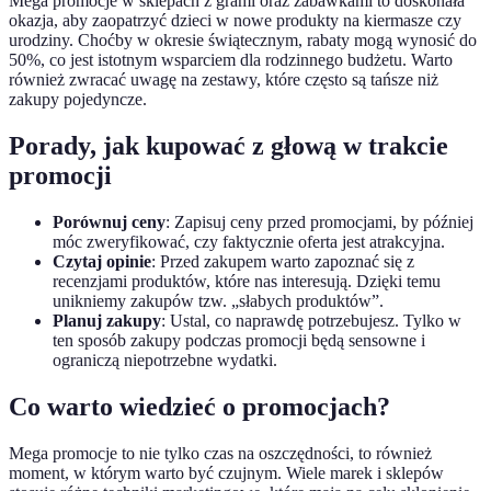
Mega promocje w sklepach z grami oraz zabawkami to doskonała
okazja, aby zaopatrzyć dzieci w nowe produkty na kiermasze czy
urodziny. Choćby w okresie świątecznym, rabaty mogą wynosić do
50%, co jest istotnym wsparciem dla rodzinnego budżetu. Warto
również zwracać uwagę na zestawy, które często są tańsze niż
zakupy pojedyncze.
Porady, jak kupować z głową w trakcie
promocji
Porównuj ceny
: Zapisuj ceny przed promocjami, by później
móc zweryfikować, czy faktycznie oferta jest atrakcyjna.
Czytaj opinie
: Przed zakupem warto zapoznać się z
recenzjami produktów, które nas interesują. Dzięki temu
unikniemy zakupów tzw. „słabych produktów”.
Planuj zakupy
: Ustal, co naprawdę potrzebujesz. Tylko w
ten sposób zakupy podczas promocji będą sensowne i
ograniczą niepotrzebne wydatki.
Co warto wiedzieć o promocjach?
Mega promocje to nie tylko czas na oszczędności, to również
moment, w którym warto być czujnym. Wiele marek i sklepów