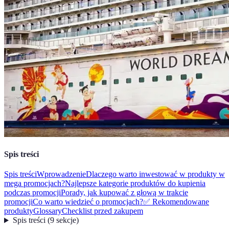
Spis treści
Spis treści
Wprowadzenie
Dlaczego warto inwestować w produkty w
mega promocjach?
Najlepsze kategorie produktów do kupienia
podczas promocji
Porady, jak kupować z głową w trakcie
promocji
Co warto wiedzieć o promocjach?
✅ Rekomendowane
produkty
Glossary
Checklist przed zakupem
Spis treści
(
9
sekcje
)