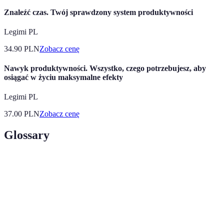
Znaleźć czas. Twój sprawdzony system produktywności
Legimi PL
34.90
PLN
Zobacz cenę
Nawyk produktywności. Wszystko, czego potrzebujesz, aby
osiągać w życiu maksymalne efekty
Legimi PL
37.00
PLN
Zobacz cenę
Glossary
Terem
Definicja
Mega
Okresy wyprzedaży, w których sklepy oferują
promocje
znaczne rabaty na swoje produkty.
Obniżona cena produktu, która ma na celu