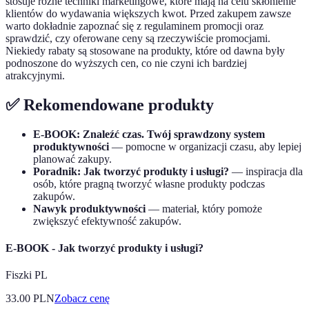
stosuje różne techniki marketingowe, które mają na celu skłonienie
klientów do wydawania większych kwot. Przed zakupem zawsze
warto dokładnie zapoznać się z regulaminem promocji oraz
sprawdzić, czy oferowane ceny są rzeczywiście promocjami.
Niekiedy rabaty są stosowane na produkty, które od dawna były
podnoszone do wyższych cen, co nie czyni ich bardziej
atrakcyjnymi.
✅ Rekomendowane produkty
E-BOOK: Znaleźć czas. Twój sprawdzony system
produktywności
— pomocne w organizacji czasu, aby lepiej
planować zakupy.
Poradnik: Jak tworzyć produkty i usługi?
— inspiracja dla
osób, które pragną tworzyć własne produkty podczas
zakupów.
Nawyk produktywności
— materiał, który pomoże
zwiększyć efektywność zakupów.
E-BOOK - Jak tworzyć produkty i usługi?
Fiszki PL
33.00
PLN
Zobacz cenę