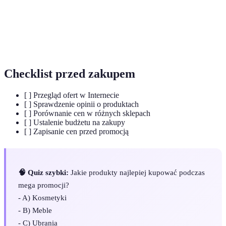
Zniżka
przyciągnięcie klientów.
E-
Forma handlu, w której dokonuje się zakupu
commerce
produktów usług przez Internet.
Checklist przed zakupem
[ ] Przegląd ofert w Internecie
[ ] Sprawdzenie opinii o produktach
[ ] Porównanie cen w różnych sklepach
[ ] Ustalenie budżetu na zakupy
[ ] Zapisanie cen przed promocją
🧠 Quiz szybki:
Jakie produkty najlepiej kupować podczas
mega promocji?
- A) Kosmetyki
- B) Meble
- C) Ubrania