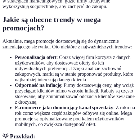
w strategiach marketingowych, gdzie firmy kreatywnie
wykorzystują socjotechnikę, aby zachęcić do zakupu.
Jakie są obecne trendy w mega
promocjach?
Aktualnie, mega promocje dostosowują się do dynamicznie
zmieniającego się rynku. Oto niektóre z najważniejszych trendów:
Personalizacja ofert
: Coraz więcej firm korzysta z danych
użytkowników, aby dostosować oferty do ich
indywidualnych preferencji. Dzięki analizie zachowań
zakupowych, marki są w stanie proponować produkty, które
najbardziej interesują danego klienta.
Odporność na inflację
: Firmy dostosowują ceny, aby wciąż
przyciągać klientów mimo wzrostu inflacji. Rabaty są często
stosowane, aby zminimalizować odczucia klientów związane
z drożyzną.
E-commerce jako dominujący kanał sprzedaży
: Z roku na
rok coraz większa część zakupów odbywa się online. Mega
promocje są optymalizowane pod kątem użytkowników
mobilnych, co zwiększa dostępność ofert.
💡 Przykład: