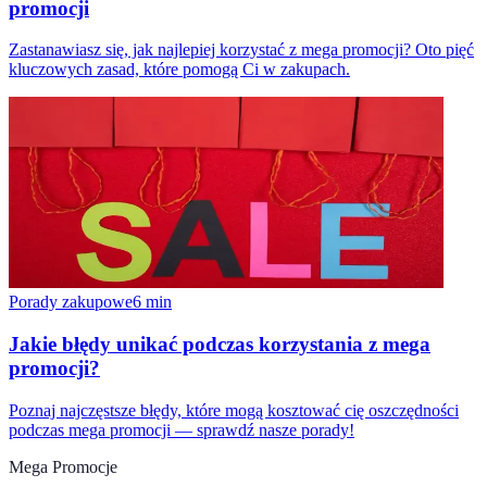
promocji
Zastanawiasz się, jak najlepiej korzystać z mega promocji? Oto pięć
kluczowych zasad, które pomogą Ci w zakupach.
Porady zakupowe
6
min
Jakie błędy unikać podczas korzystania z mega
promocji?
Poznaj najczęstsze błędy, które mogą kosztować cię oszczędności
podczas mega promocji — sprawdź nasze porady!
Mega Promocje