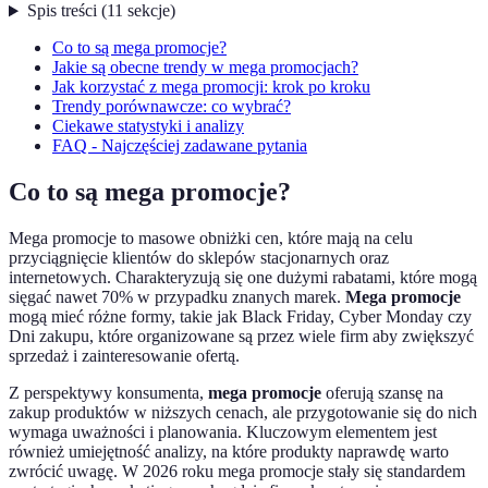
Spis treści
(
11
sekcje
)
Co to są mega promocje?
Jakie są obecne trendy w mega promocjach?
Jak korzystać z mega promocji: krok po kroku
Trendy porównawcze: co wybrać?
Ciekawe statystyki i analizy
FAQ - Najczęściej zadawane pytania
Co to są mega promocje?
Mega promocje to masowe obniżki cen, które mają na celu
przyciągnięcie klientów do sklepów stacjonarnych oraz
internetowych. Charakteryzują się one dużymi rabatami, które mogą
sięgać nawet 70% w przypadku znanych marek.
Mega promocje
mogą mieć różne formy, takie jak Black Friday, Cyber Monday czy
Dni zakupu, które organizowane są przez wiele firm aby zwiększyć
sprzedaż i zainteresowanie ofertą.
Z perspektywy konsumenta,
mega promocje
oferują szansę na
zakup produktów w niższych cenach, ale przygotowanie się do nich
wymaga uważności i planowania. Kluczowym elementem jest
również umiejętność analizy, na które produkty naprawdę warto
zwrócić uwagę. W 2026 roku mega promocje stały się standardem