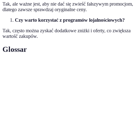
Tak, ale ważne jest, aby nie dać się zwieść fałszywym promocjom,
dlatego zawsze sprawdzaj oryginalne ceny.
Czy warto korzystać z programów lojalnościowych?
Tak, często można zyskać dodatkowe zniżki i oferty, co zwiększa
wartość zakupów.
Glossar
Terme
Définition
Mega
Specjalne wydarzenia handlowe, w trakcie
promocje
których oferowane są znaczne rabaty.
Handel elektroniczny, obejmujący zakupy
E-commerce
dokonywane przez internet.
Program
System nagród dla stałych klientów, oferujący
lojalnościowy
różne zniżki i korzyści.