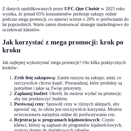
Z danych opublikowanych przez
UFC-Que Choisir
w 2025 roku
wynika, że ponad 65% konsumentów preferuje zakupy online
podczas mega promocji, co stanowi wzrost o 20% w porównaniu do
lat poprzednich. Warto zatem dostosować strategie marketingowe do
oczekiwań klientów.
Jak korzystać z mega promocji: krok po
kroku
Jak najlepiej wykorzystać mega promocje? Oto kilka praktycznych
kroków:
Zrób listę zakupową
: Zanim ruszysz na zakupy, ustal, co
rzeczywiście chcesz kupić. Przeanalizuj, które produkty są
potrzebne i jakie są Twoje priorytety.
Zaplanuj budżet
: Określ, ile możesz wydać na promocje,
aby nie przekroczyć budżetu.
Porównaj ceny
: Sprawdź ceny w różnych sklepach, aby
upewnić się, że oferta jest rzeczywiście korzystna. Możesz
использовать narzędzia online do porównywania cen.
Rejestracja w programach lojalnościowych
: Często
klienci, którzy są zapisani do programów lojalnościowych,
zyskują dostęp do dodatkowych rabatów.