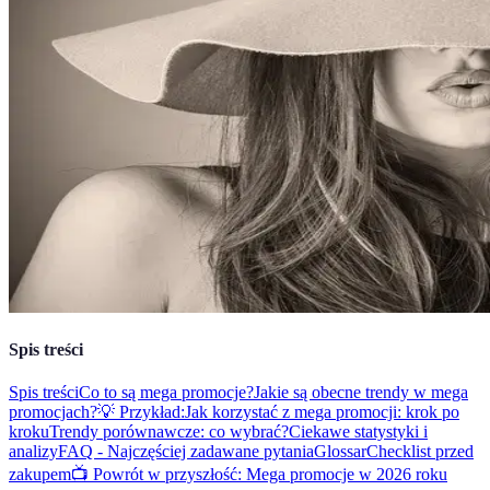
Spis treści
Spis treści
Co to są mega promocje?
Jakie są obecne trendy w mega
promocjach?
💡 Przykład:
Jak korzystać z mega promocji: krok po
kroku
Trendy porównawcze: co wybrać?
Ciekawe statystyki i
analizy
FAQ - Najczęściej zadawane pytania
Glossar
Checklist przed
zakupem
📺 Powrót w przyszłość: Mega promocje w 2026 roku