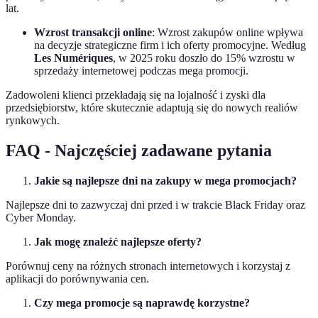
lat.
Wzrost transakcji online
: Wzrost zakupów online wpływa
na decyzje strategiczne firm i ich oferty promocyjne. Według
Les Numériques
, w 2025 roku doszło do 15% wzrostu w
sprzedaży internetowej podczas mega promocji.
Zadowoleni klienci przekładają się na lojalność i zyski dla
przedsiębiorstw, które skutecznie adaptują się do nowych realiów
rynkowych.
FAQ - Najczęściej zadawane pytania
Jakie są najlepsze dni na zakupy w mega promocjach?
Najlepsze dni to zazwyczaj dni przed i w trakcie Black Friday oraz
Cyber Monday.
Jak mogę znaleźć najlepsze oferty?
Porównuj ceny na różnych stronach internetowych i korzystaj z
aplikacji do porównywania cen.
Czy mega promocje są naprawdę korzystne?