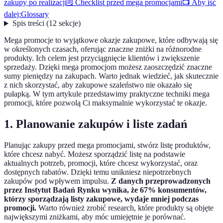
zakupy po realizacji
🗒️ Checklist przed mega promocjami
📺 Aby iść
dalej:
Glossary
Spis treści
(
12
sekcje
)
Mega promocje to wyjątkowe okazje zakupowe, które odbywają się
w określonych czasach, oferując znaczne zniżki na różnorodne
produkty. Ich celem jest przyciągnięcie klientów i zwiększenie
sprzedaży. Dzięki mega promocjom możesz zaoszczędzić znaczne
sumy pieniędzy na zakupach. Warto jednak wiedzieć, jak skutecznie
z nich skorzystać, aby zakupowe szaleństwo nie okazało się
pułapką. W tym artykule przedstawimy praktyczne techniki mega
promocji, które pozwolą Ci maksymalnie wykorzystać te okazje.
1. Planowanie zakupów i liste zadań
Planując zakupy przed mega promocjami, stwórz listę produktów,
które chcesz nabyć. Możesz sporządzić listę na podstawie
aktualnych potrzeb, promocji, które chcesz wykorzystać, oraz
dostępnych rabatów. Dzięki temu unikniesz niepotrzebnych
zakupów pod wpływem impulsu.
Z danych przeprowadzonych
przez Instytut Badań Rynku wynika, że 67% konsumentów,
którzy sporządzają listy zakupowe, wydaje mniej podczas
promocji.
Warto również zrobić research, które produkty są objęte
największymi zniżkami, aby móc umiejętnie je porównać.