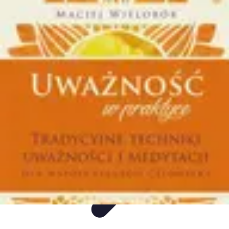
Mega Promocje
Porady zakupowe
Porady
Trendy
Poradniki
Zakupy i promocje
Mega Promocje