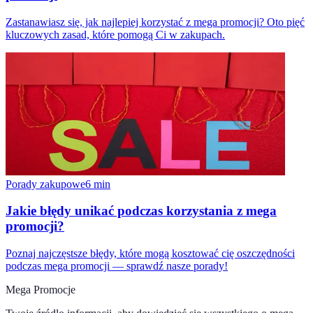
Zastanawiasz się, jak najlepiej korzystać z mega promocji? Oto pięć
kluczowych zasad, które pomogą Ci w zakupach.
Porady zakupowe
6
min
Jakie błędy unikać podczas korzystania z mega
promocji?
Poznaj najczęstsze błędy, które mogą kosztować cię oszczędności
podczas mega promocji — sprawdź nasze porady!
Mega Promocje