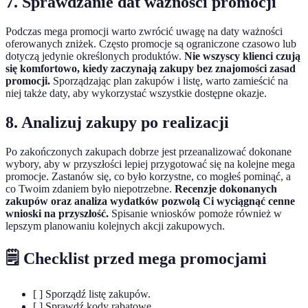
7. Sprawdzanie dat ważności promocji
Podczas mega promocji warto zwrócić uwagę na daty ważności
oferowanych zniżek. Często promocje są ograniczone czasowo lub
dotyczą jedynie określonych produktów.
Nie wszyscy klienci czują
się komfortowo, kiedy zaczynają zakupy bez znajomości zasad
promocji.
Sporządzając plan zakupów i listę, warto zamieścić na
niej także daty, aby wykorzystać wszystkie dostępne okazje.
8. Analizuj zakupy po realizacji
Po zakończonych zakupach dobrze jest przeanalizować dokonane
wybory, aby w przyszłości lepiej przygotować się na kolejne mega
promocje. Zastanów się, co było korzystne, co mogłeś pominąć, a
co Twoim zdaniem było niepotrzebne.
Recenzje dokonanych
zakupów oraz analiza wydatków pozwolą Ci wyciągnąć cenne
wnioski na przyszłość.
Spisanie wniosków pomoże również w
lepszym planowaniu kolejnych akcji zakupowych.
🗒️ Checklist przed mega promocjami
[ ] Sporządź listę zakupów.
[ ] Sprawdź kody rabatowe.