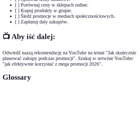
[ ] Porównaj ceny w sklepach online.
[ ] Kupuj produkty w grupie.
[ ] Śledź promocje w mediach społecznościowych.
[ ] Zaplanuj daty zakupów.
📺 Aby iść dalej:
Odwiedź naszą rekomendację na YouTube na temat "Jak skutecznie
planować zakupy podczas promocji". Szukaj w serwisie YouTube:
"jak efektywnie korzystać z mega promocji 2026".
Glossary
Terme
Définition
Mega promocje
Wyjątkowe okazje zakupowe w sklepach.
Specjalne kody, które umożliwiają obniżenie
Kody rabatowe
ceny produktów.