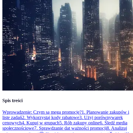
Spis treści
Wprowadzenie: Czym są mega promocje?
1. Planowanie zakupów i
liste zadań
2. Wykorzystaj kody rabatowe
3. Użyj porównywarek
cenowych
4. Kupuj w grupach
5. Rób zakupy online
6. Śledź media
społecznościowe
7. Sprawdzanie dat ważności promocji
8. Analizuj