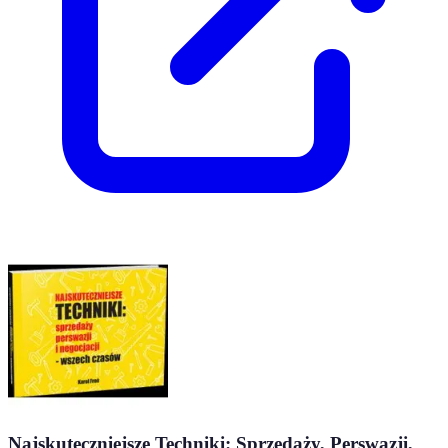
Najskuteczniejsze Techniki: Sprzedaży, Perswazji,