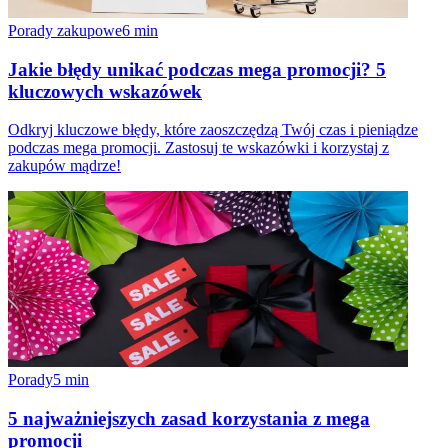
Porady zakupowe
6
min
Jakie błędy unikać podczas mega promocji? 5
kluczowych wskazówek
Odkryj kluczowe błędy, które zaoszczędzą Twój czas i pieniądze
podczas mega promocji. Zastosuj te wskazówki i korzystaj z
zakupów mądrze!
Porady
5
min
5 najważniejszych zasad korzystania z mega
promocji