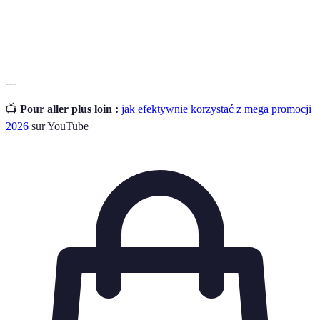
Porównywarki
Narzędzia do porównywania cen produktów w
cenowe
różnych sklepach.
---
📺
Pour aller plus loin :
jak efektywnie korzystać z mega promocji
2026
sur YouTube