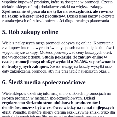
wspólnie kupować produkty, które są dostępne w promocji. Często
niektóre sklepy oferują dodatkowe zniżki na większe zakupy.
Zjednoczenie sił pozwala nie tylko na oszczędności, ale również
na zakup większej ilości produktów.
Dzięki temu każdy skorzysta
z atrakcyjnych ofert bez konieczności długotrwałego planowania.
5. Rób zakupy online
Wiele z najlepszych mega promocji odbywa się online. Korzystanie
z zakupów internetowych to świetny sposób na uniknięcie tłumów i
wygodniejsze zakupy. Możesz porównywać ceny kuszących ofert,
nie wychodząc z domu.
Studia pokazują, że zakupy online w
czasie promocji mogą obniżyć wydatki o 20-30% w porównaniu
do tradycyjnych zakupów.
Zwróć uwagę na koszty wysyłki oraz
daty zakończenia promocji, aby nie przegapić najlepszych okazji.
6. Śledź media społecznościowe
Wiele sklepów dzieli się informacjami o zniżkach i promocjach na
swoich profilach w mediach społecznościowych.
Dzięki
regularnemu śledzeniu stron ulubionych producentów i
detalistów, możesz być w czołówce wiedzy na temat najlepszych
ofert.
Ponadto, niektóre sklepy oferują ekskluzywne zniżki tylko dla
osób śledzących ich profile, co czyni to doskonałą strategią na