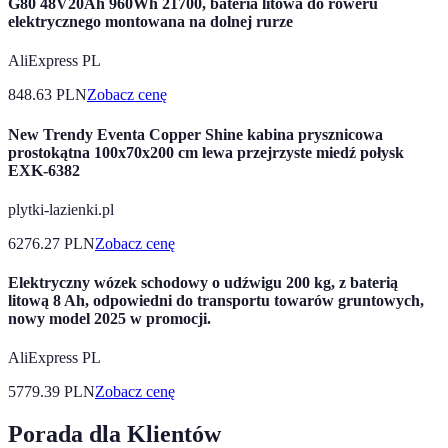
G80 48V20Ah 960Wh 21700, bateria litowa do roweru
elektrycznego montowana na dolnej rurze
AliExpress PL
848.63
PLN
Zobacz cenę
New Trendy Eventa Copper Shine kabina prysznicowa
prostokątna 100x70x200 cm lewa przejrzyste miedź połysk
EXK-6382
plytki-lazienki.pl
6276.27
PLN
Zobacz cenę
Elektryczny wózek schodowy o udźwigu 200 kg, z baterią
litową 8 Ah, odpowiedni do transportu towarów gruntowych,
nowy model 2025 w promocji.
AliExpress PL
5779.39
PLN
Zobacz cenę
Porada dla Klientów