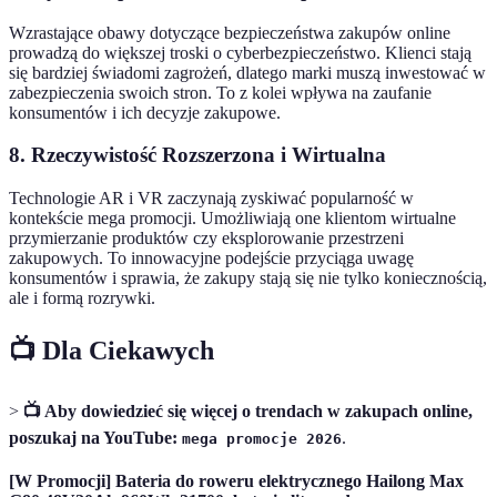
Wzrastające obawy dotyczące bezpieczeństwa zakupów online
prowadzą do większej troski o cyberbezpieczeństwo. Klienci stają
się bardziej świadomi zagrożeń, dlatego marki muszą inwestować w
zabezpieczenia swoich stron. To z kolei wpływa na zaufanie
konsumentów i ich decyzje zakupowe.
8. Rzeczywistość Rozszerzona i Wirtualna
Technologie AR i VR zaczynają zyskiwać popularność w
kontekście mega promocji. Umożliwiają one klientom wirtualne
przymierzanie produktów czy eksplorowanie przestrzeni
zakupowych. To innowacyjne podejście przyciąga uwagę
konsumentów i sprawia, że zakupy stają się nie tylko koniecznością,
ale i formą rozrywki.
📺 Dla Ciekawych
>
📺 Aby dowiedzieć się więcej o trendach w zakupach online,
poszukaj na YouTube:
.
mega promocje 2026
[W Promocji] Bateria do roweru elektrycznego Hailong Max