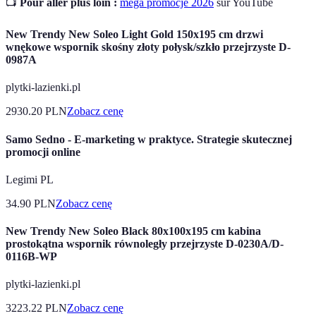
📺
Pour aller plus loin :
mega promocje 2026
sur YouTube
New Trendy New Soleo Light Gold 150x195 cm drzwi
wnękowe wspornik skośny złoty połysk/szkło przejrzyste D-
0987A
plytki-lazienki.pl
2930.20
PLN
Zobacz cenę
Samo Sedno - E-marketing w praktyce. Strategie skutecznej
promocji online
Legimi PL
34.90
PLN
Zobacz cenę
New Trendy New Soleo Black 80x100x195 cm kabina
prostokątna wspornik równoległy przejrzyste D-0230A/D-
0116B-WP
plytki-lazienki.pl
3223.22
PLN
Zobacz cenę