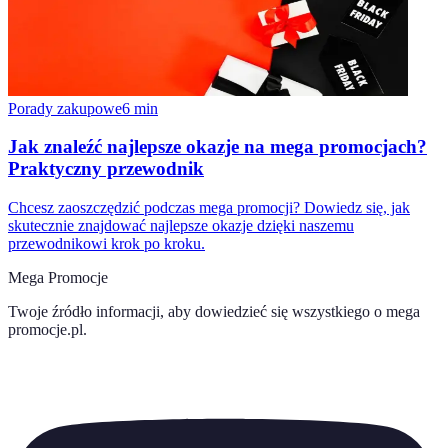
Porady zakupowe
6
min
Jak znaleźć najlepsze okazje na mega promocjach?
Praktyczny przewodnik
Chcesz zaoszczędzić podczas mega promocji? Dowiedz się, jak
skutecznie znajdować najlepsze okazje dzięki naszemu
przewodnikowi krok po kroku.
Mega Promocje
Twoje źródło informacji, aby dowiedzieć się wszystkiego o
mega
promocje.pl
.