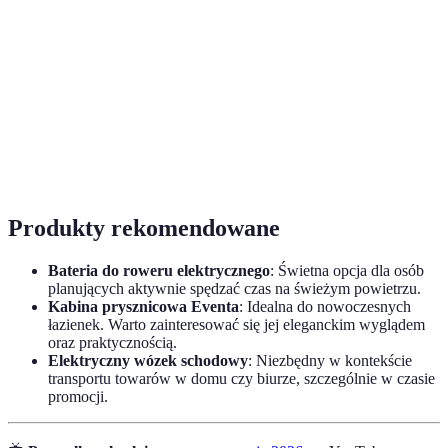
Social
Proces zakupów za pośrednictwem platform
Commerce
społecznościowych.
Zintegrowane doświadczenie zakupowe,
Omnichanneling
prowadzone w kilku kanałach.
Technologie umożliwiająceirtualne
AR/VR
doświadczenia zakupowe.
Produkty rekomendowane
Bateria do roweru elektrycznego
: Świetna opcja dla osób
planujących aktywnie spędzać czas na świeżym powietrzu.
Kabina prysznicowa Eventa
: Idealna do nowoczesnych
łazienek. Warto zainteresować się jej eleganckim wyglądem
oraz praktycznością.
Elektryczny wózek schodowy
: Niezbędny w kontekście
transportu towarów w domu czy biurze, szczególnie w czasie
promocji.