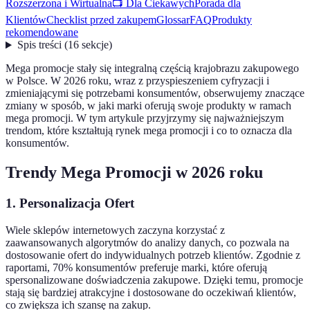
Rozszerzona i Wirtualna
📺 Dla Ciekawych
Porada dla
Klientów
Checklist przed zakupem
Glossar
FAQ
Produkty
rekomendowane
Spis treści
(
16
sekcje
)
Mega promocje stały się integralną częścią krajobrazu zakupowego
w Polsce. W 2026 roku, wraz z przyspieszeniem cyfryzacji i
zmieniającymi się potrzebami konsumentów, obserwujemy znaczące
zmiany w sposób, w jaki marki oferują swoje produkty w ramach
mega promocji. W tym artykule przyjrzymy się najważniejszym
trendom, które kształtują rynek mega promocji i co to oznacza dla
konsumentów.
Trendy Mega Promocji w 2026 roku
1. Personalizacja Ofert
Wiele sklepów internetowych zaczyna korzystać z
zaawansowanych algorytmów do analizy danych, co pozwala na
dostosowanie ofert do indywidualnych potrzeb klientów. Zgodnie z
raportami, 70% konsumentów preferuje marki, które oferują
spersonalizowane doświadczenia zakupowe. Dzięki temu, promocje
stają się bardziej atrakcyjne i dostosowane do oczekiwań klientów,
co zwiększa ich szansę na zakup.