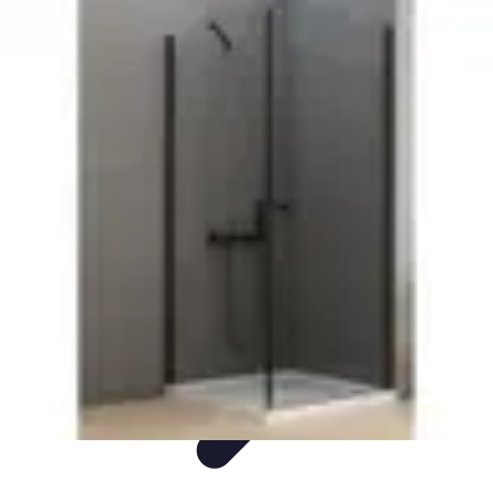
Mega Promocje
Porady zakupowe
Porady
Trendy
Poradniki
Zakupy i promocje
Mega Promocje