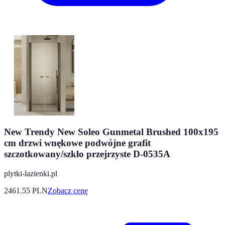
New Trendy New Soleo Gunmetal Brushed 100x195
cm drzwi wnękowe podwójne grafit
szczotkowany/szkło przejrzyste D-0535A
plytki-lazienki.pl
2461.55
PLN
Zobacz cenę