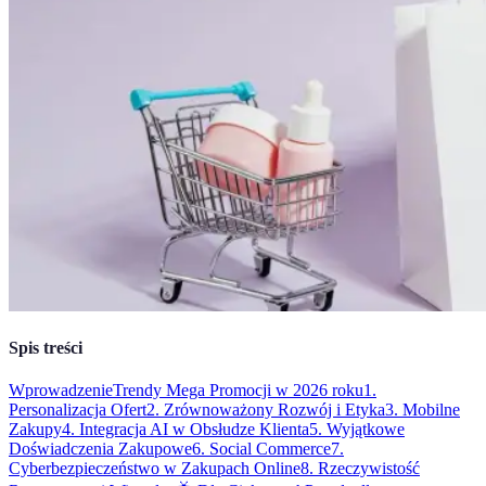
Spis treści
Wprowadzenie
Trendy Mega Promocji w 2026 roku
1.
Personalizacja Ofert
2. Zrównoważony Rozwój i Etyka
3. Mobilne
Zakupy
4. Integracja AI w Obsłudze Klienta
5. Wyjątkowe
Doświadczenia Zakupowe
6. Social Commerce
7.
Cyberbezpieczeństwo w Zakupach Online
8. Rzeczywistość