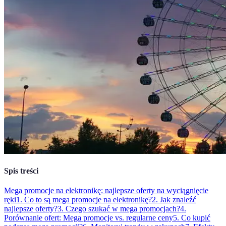
Spis treści
Mega promocje na elektronikę: najlepsze oferty na wyciągnięcie
ręki
1. Co to są mega promocje na elektronikę?
2. Jak znaleźć
najlepsze oferty?
3. Czego szukać w mega promocjach?
4.
Porównanie ofert: Mega promocje vs. regularne ceny
5. Co kupić