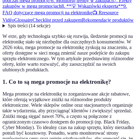
podczas mega promocji?
6. Monitoruj trendy w zakupach
7. Efekty
zakupów w mega promocjach
8. **💡 Wskazówki eksperta**
9.
FAQ dotyczące mega promocji na elektronikę
📺 Rresource
Vidéo
Glossaire
Checklist przed zakupem
Rekomendacje produktów
Spis treści
(
14
sekcje
)
W erze, gdy technologia szybko się rozwija, śledzenie promocji na
elektronikę stało się niezbędne dla oszczędnych konsumentów. W
2026 roku, mega promocje na elektronikę zyskują na znaczeniu, a
oferty dostępne w sieci mogą zmienić nasze podejście do zakupu
sprzętu elektronicznego. W tym artykule przedstawimy różnorodne
oferty, które warto rozważyć, aby zaoszczędzić na swoich
ulubionych produktach.
1. Co to są mega promocje na elektronikę?
Mega promocje na elektronikę to zorganizowane akcje rabatowe,
które oferują wyjątkowe zniżki na różnorodne produkty
elektroniczne. Wiele sklepów online oraz stacjonarnych organizuje
takie wydarzenia, aby przyciągnąć klientów i zwiększyć sprzedaż.
Zniżki mogą sięgać nawet 70%, a często są połączone z
ograniczonym czasowo dostępem do promocji (np. Black Friday,
Cyber Monday). To idealny czas na zakup sprzętu, który nierzadko
potrafi być kosztowny. Ponadto, warto monitorować strony
porównujące ceny oraz opinie użytkowników, aby upewnić się, że