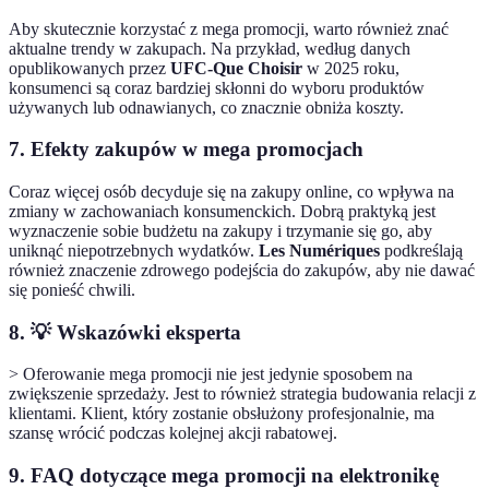
Aby skutecznie korzystać z mega promocji, warto również znać
aktualne trendy w zakupach. Na przykład, według danych
opublikowanych przez
UFC-Que Choisir
w 2025 roku,
konsumenci są coraz bardziej skłonni do wyboru produktów
używanych lub odnawianych, co znacznie obniża koszty.
7. Efekty zakupów w mega promocjach
Coraz więcej osób decyduje się na zakupy online, co wpływa na
zmiany w zachowaniach konsumenckich. Dobrą praktyką jest
wyznaczenie sobie budżetu na zakupy i trzymanie się go, aby
uniknąć niepotrzebnych wydatków.
Les Numériques
podkreślają
również znaczenie zdrowego podejścia do zakupów, aby nie dawać
się ponieść chwili.
8.
💡 Wskazówki eksperta
> Oferowanie mega promocji nie jest jedynie sposobem na
zwiększenie sprzedaży. Jest to również strategia budowania relacji z
klientami. Klient, który zostanie obsłużony profesjonalnie, ma
szansę wrócić podczas kolejnej akcji rabatowej.
9. FAQ dotyczące mega promocji na elektronikę