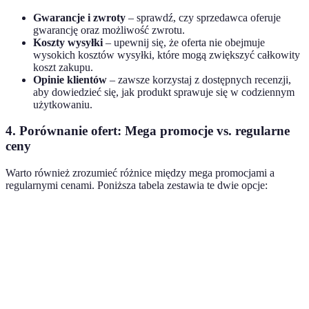
Gwarancje i zwroty
– sprawdź, czy sprzedawca oferuje
gwarancję oraz możliwość zwrotu.
Koszty wysyłki
– upewnij się, że oferta nie obejmuje
wysokich kosztów wysyłki, które mogą zwiększyć całkowity
koszt zakupu.
Opinie klientów
– zawsze korzystaj z dostępnych recenzji,
aby dowiedzieć się, jak produkt sprawuje się w codziennym
użytkowaniu.
4. Porównanie ofert: Mega promocje vs. regularne
ceny
Warto również zrozumieć różnice między mega promocjami a
regularnymi cenami. Poniższa tabela zestawia te dwie opcje:
Kryterium
Mega promocje
Regularne ceny
Werdykt
Wysokość
Lepiej
Do 70%
Do 30%
rabatu
kupić
Ograniczenie
Czas na