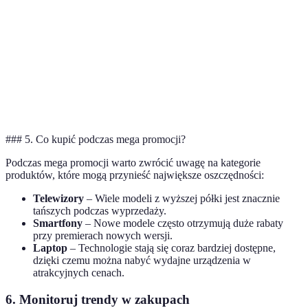
Tak
Rzadko
czasu
decyzję
Bądź
Dostępność
Ograniczona
Stała
czujny
Opinie
Zwykle
Różne
Weryfikuj
klientów
pozytywne
### 5. Co kupić podczas mega promocji?
Podczas mega promocji warto zwrócić uwagę na kategorie
produktów, które mogą przynieść największe oszczędności:
Telewizory
– Wiele modeli z wyższej półki jest znacznie
tańszych podczas wyprzedaży.
Smartfony
– Nowe modele często otrzymują duże rabaty
przy premierach nowych wersji.
Laptop
– Technologie stają się coraz bardziej dostępne,
dzięki czemu można nabyć wydajne urządzenia w
atrakcyjnych cenach.
6. Monitoruj trendy w zakupach