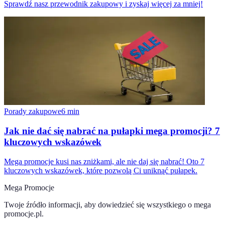
Sprawdź nasz przewodnik zakupowy i zyskaj więcej za mniej!
Porady zakupowe
6
min
Jak nie dać się nabrać na pułapki mega promocji? 7
kluczowych wskazówek
Mega promocje kusi nas zniżkami, ale nie daj się nabrać! Oto 7
kluczowych wskazówek, które pozwolą Ci uniknąć pułapek.
Mega Promocje
Twoje źródło informacji, aby dowiedzieć się wszystkiego o
mega
promocje.pl
.