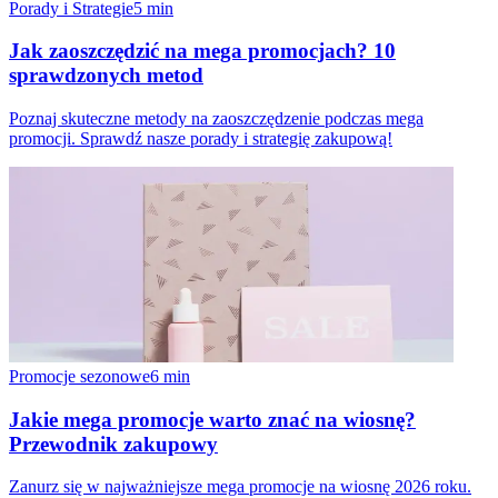
Porady i Strategie
5
min
Jak zaoszczędzić na mega promocjach? 10
sprawdzonych metod
Poznaj skuteczne metody na zaoszczędzenie podczas mega
promocji. Sprawdź nasze porady i strategię zakupową!
Promocje sezonowe
6
min
Jakie mega promocje warto znać na wiosnę?
Przewodnik zakupowy
Zanurz się w najważniejsze mega promocje na wiosnę 2026 roku.