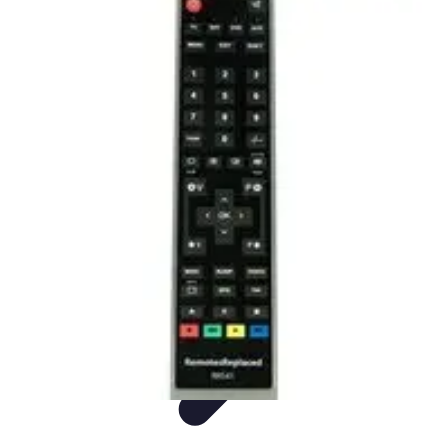
Mega Promocje
Porady zakupowe
Porady
Trendy
Poradniki
Zakupy i promocje
Mega Promocje