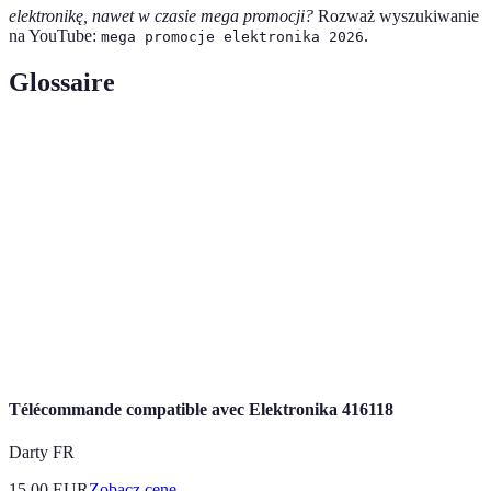
elektronikę, nawet w czasie mega promocji?
Rozważ wyszukiwanie
na YouTube:
.
mega promocje elektronika 2026
Glossaire
Terme
Définition
Mega
Wyprzedaże z dużymi zniżkami na elektronikę
promocje
Rabaty
Obniżenie ceny produktów w określonym czasie
Zakupy dokonywane online przez różne
E-commerce
platformy
Télécommande compatible avec Elektronika 416118
Darty FR
15.00
EUR
Zobacz cenę