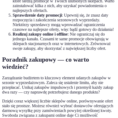
które śledzą promocje w Twoich ulubionych sklepach. Warto
zainstalować kilka z nich, aby uzyskać powiadomienia o
najlepszych ofertach.
Sprawdzenie daty promocji
: Upewnij się, że znasz daty
rozpoczęcia i zakończenia sezonowych wyprzedaży.
Niektórzy sprzedawcy mogą wprowadzać ograniczenia
czasowe na najlepsze oferty, więc bądź gotowy do działania!
Realizuj zakupy online i offline
: Nie ograniczaj się do
jednego kanału. Czasami te same promocje obowiązują w
sklepach stacjonarnych oraz w internetowych. Zrównoważ
swoje zakupy, aby skorzystać z największej liczby ofert.
Poradnik zakupowy — co warto
wiedzieć?
Zarządzanie budżetem to kluczowy element udanych zakupów w
sezonie wyprzedażowym. Zaleca się ustalenie limitu, aby nie
przepłacać. Unikaj zakupów impulsowych i przemyśl każdy zakup
dwa razy — czy naprawdę potrzebujesz danego produktu?
Dzięki coraz większej liczbie sklepów online, porównywanie ofert
stało się prostsze. Możesz również wybrać dostawców oferujących
darmową wysyłkę przy zamówieniach powyżej określonej kwoty.
Swoboda związana z zakupami online daje Ci możliwość