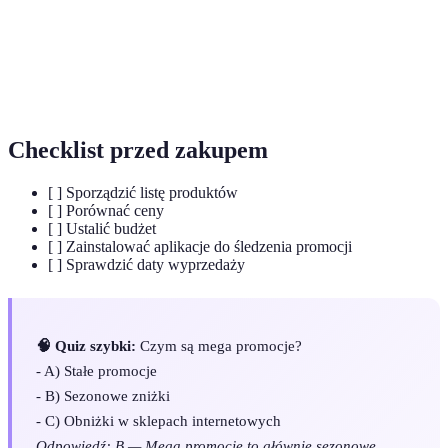
Kwoty obniżające cenę produktu, które mogą
Zniżki
być stałe lub czasowe.
Porównywarki
Narzędzia dostępne online, które pomagają
cen
znaleźć najlepsze oferty.
Checklist przed zakupem
[ ] Sporządzić listę produktów
[ ] Porównać ceny
[ ] Ustalić budżet
[ ] Zainstalować aplikacje do śledzenia promocji
[ ] Sprawdzić daty wyprzedaży
🧠 Quiz szybki:
Czym są mega promocje?
- A) Stałe promocje
- B) Sezonowe zniżki
- C) Obniżki w sklepach internetowych
Odpowiedź: B — Mega promocje to głównie sezonowe