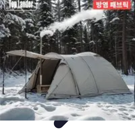
Mega Promocje
Porady zakupowe
Porady
Trendy
Poradniki
Zakupy i promocje
Mega Promocje