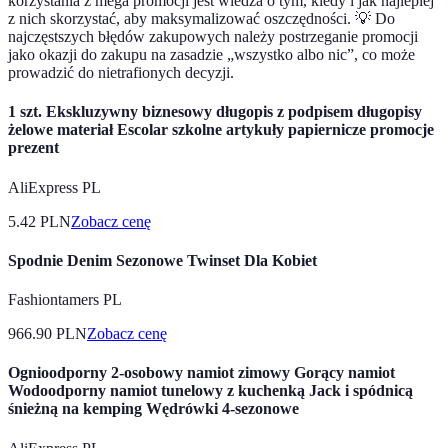
korzystania z mega promocji jest wiedza o tym, kiedy i jak najlepiej
z nich skorzystać, aby maksymalizować oszczędności. 💡 Do
najczęstszych błędów zakupowych należy postrzeganie promocji
jako okazji do zakupu na zasadzie „wszystko albo nic”, co może
prowadzić do nietrafionych decyzji.
1 szt. Ekskluzywny biznesowy długopis z podpisem długopisy
żelowe materiał Escolar szkolne artykuły papiernicze promocje
prezent
AliExpress PL
5.42
PLN
Zobacz cenę
Spodnie Denim Sezonowe Twinset Dla Kobiet
Fashiontamers PL
966.90
PLN
Zobacz cenę
Ognioodporny 2-osobowy namiot zimowy Gorący namiot
Wodoodporny namiot tunelowy z kuchenką Jack i spódnicą
śnieżną na kemping Wędrówki 4-sezonowe