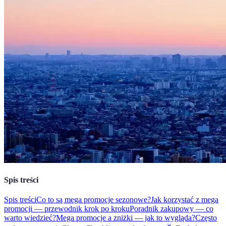
Spis treści
Spis treści
Co to są mega promocje sezonowe?
Jak korzystać z mega
promocji — przewodnik krok po kroku
Poradnik zakupowy — co
warto wiedzieć?
Mega promocje a zniżki — jak to wygląda?
Często