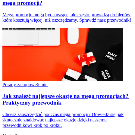
mega promocji?
Mega promocje mogą być kuszące, ale często prowadzą do błędów,
które kosztują więcej, niż oszczędzamy. Sprawdź nasz przewodnik!
Porady zakupowe
6
min
Jak znaleźć najlepsze okazje na mega promocjach?
Praktyczny przewodnik
Chcesz zaoszczędzić podczas mega promocji? Dowiedz się, jak
skutecznie znajdować najlepsze okazje dzięki naszemu
przewodnikowi krok po kroku.