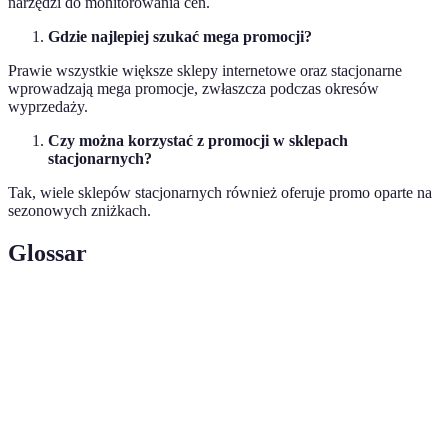
narzędzi do monitorowania cen.
Gdzie najlepiej szukać mega promocji?
Prawie wszystkie większe sklepy internetowe oraz stacjonarne
wprowadzają mega promocje, zwłaszcza podczas okresów
wyprzedaży.
Czy można korzystać z promocji w sklepach
stacjonarnych?
Tak, wiele sklepów stacjonarnych również oferuje promo oparte na
sezonowych zniżkach.
Glossar
Terme
Définition
Mega
Zniżki oferowane przez sklepy w określonych
promocje
porach roku, oferujące znaczące oszczędności.
sezonowe