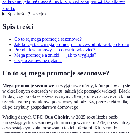
zadawane pytania
Glossar
Checklist przed zakupem
📺 Dodatkowe
źródła:
Spis treści
(
9
sekcje
)
Spis treści
Co to są mega promocje sezonowe?
Jak korzystać z mega promocji — przewodnik krok po kroku
Poradnik zakupowy — co warto wiedzieć?
Mega promocje a zniżki — jak to wygląda?
Często zadawane pytania
Co to są mega promocje sezonowe?
Mega promocje sezonowe
to wyjątkowe oferty, które pojawiają się
w określonych okresach w roku, takich jak początek wakacji, Black
Friday, czy po okresie świątecznym. Oferują one znaczące zniżki na
szeroką gamę produktów, począwszy od odzieży, przez elektronikę,
aż po artykuły gospodarstwa domowego.
Według danych
UFC-Que Choisir
, w 2025 roku liczba osób
korzystających z sezonowych promocji wzrosła o 25%, co świadczy
o wzrastającym zainteresowaniu takich ofertami. Kluczem do