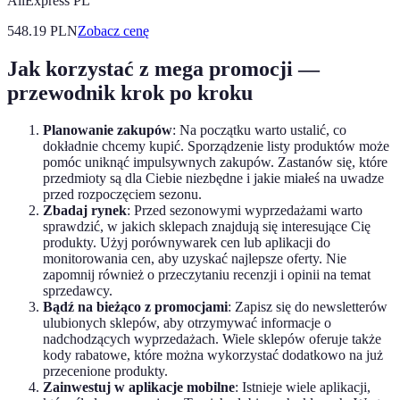
AliExpress PL
548.19
PLN
Zobacz cenę
Jak korzystać z mega promocji —
przewodnik krok po kroku
Planowanie zakupów
: Na początku warto ustalić, co
dokładnie chcemy kupić. Sporządzenie listy produktów może
pomóc uniknąć impulsywnych zakupów. Zastanów się, które
przedmioty są dla Ciebie niezbędne i jakie miałeś na uwadze
przed rozpoczęciem sezonu.
Zbadaj rynek
: Przed sezonowymi wyprzedażami warto
sprawdzić, w jakich sklepach znajdują się interesujące Cię
produkty. Użyj porównywarek cen lub aplikacji do
monitorowania cen, aby uzyskać najlepsze oferty. Nie
zapomnij również o przeczytaniu recenzji i opinii na temat
sprzedawcy.
Bądź na bieżąco z promocjami
: Zapisz się do newsletterów
ulubionych sklepów, aby otrzymywać informacje o
nadchodzących wyprzedażach. Wiele sklepów oferuje także
kody rabatowe, które można wykorzystać dodatkowo na już
przecenione produkty.
Zainwestuj w aplikacje mobilne
: Istnieje wiele aplikacji,