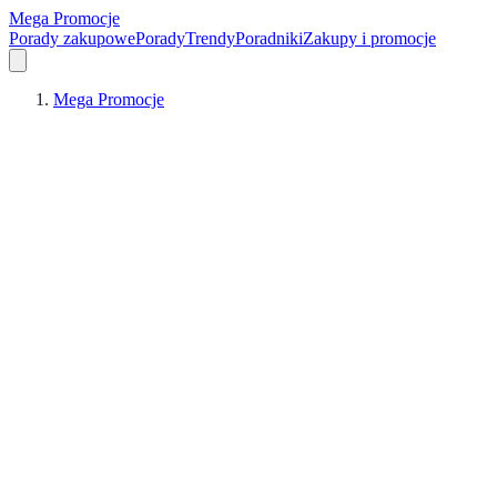
Mega Promocje
Porady zakupowe
Porady
Trendy
Poradniki
Zakupy i promocje
Mega Promocje